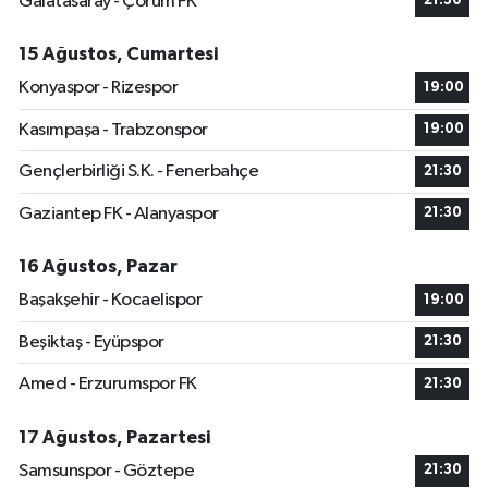
Galatasaray - Çorum FK
21:30
15 Ağustos, Cumartesi
Konyaspor - Rizespor
19:00
Kasımpaşa - Trabzonspor
19:00
Gençlerbirliği S.K. - Fenerbahçe
21:30
Gaziantep FK - Alanyaspor
21:30
16 Ağustos, Pazar
Başakşehir - Kocaelispor
19:00
Beşiktaş - Eyüpspor
21:30
Amed - Erzurumspor FK
21:30
17 Ağustos, Pazartesi
Samsunspor - Göztepe
21:30