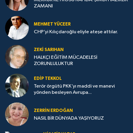
ZAMANI
MEHMET YÜCEER
CHP’yi Kılıçdaroğlu eliyle ateşe attılar.
ZEKI SARIHAN
HALKÇI EĞİTİM MÜCADELESİ
ZORUNLULUKTUR
EDIP TEKKOL
Terör örgütü PKK’yı maddi ve manevi
yönden besleyen Avrupa...
ZERRIN ERDOĞAN
NASIL BİR DÜNYADA YAŞIYORUZ