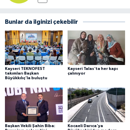
Bunlar da ilginizi çekebilir
Kayseri TEKNOFEST
Kayseri Talas'ta her kapı
takımları Başkan
çalınıyor
Büyükkılıç'la buluştu
Başkan Vekili Şahin Biba:
Kocaeli Darıca'ya