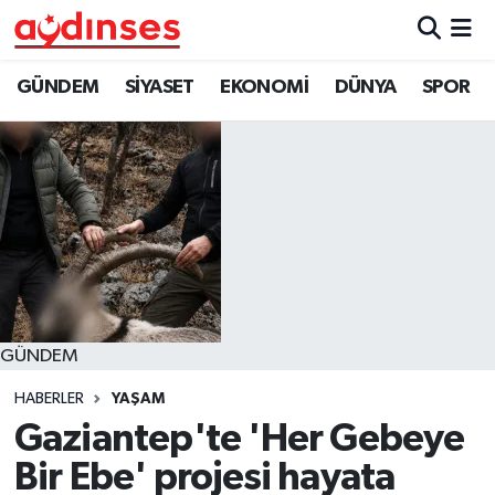
GÜNDEM
Nöbetçi Eczaneler
GÜNDEM
SİYASET
EKONOMİ
DÜNYA
SPOR
SİYASET
Hava Durumu
EKONOMİ
Aydin Namaz Vakitleri
DÜNYA
Trafik Durumu
SPOR
Süper Lig Puan Durumu ve Fikstür
GÜNDEM
MAGAZİN
Tüm Manşetler
HABERLER
YAŞAM
YAŞAM
Son Dakika Haberleri
Gaziantep'te 'Her Gebeye
Bir Ebe' projesi hayata
Haber Arşivi