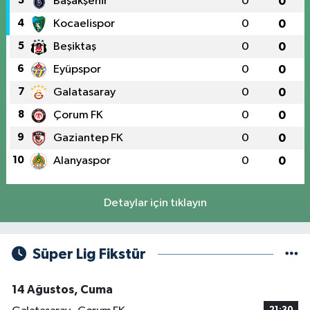
3
Başakşehir
0
0
4
Kocaelispor
0
0
5
Beşiktaş
0
0
6
Eyüpspor
0
0
7
Galatasaray
0
0
8
Çorum FK
0
0
9
Gaziantep FK
0
0
10
Alanyaspor
0
0
Detaylar için tıklayın
Süper Lig Fikstür
14 Ağustos, Cuma