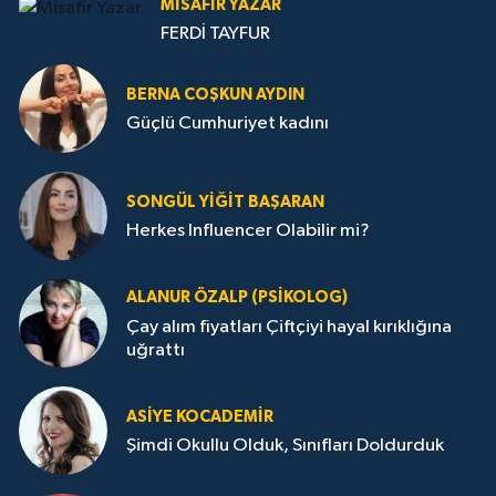
MISAFIR YAZAR
FERDİ TAYFUR
BERNA COŞKUN AYDIN
Güçlü Cumhuriyet kadını
SONGÜL YIĞIT BAŞARAN
Herkes Influencer Olabilir mi?
ALANUR ÖZALP (PSIKOLOG)
Çay alım fiyatları Çiftçiyi hayal kırıklığına
uğrattı
ASIYE KOCADEMİR
Şimdi Okullu Olduk, Sınıfları Doldurduk