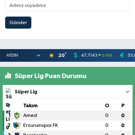
Gönder
°
20
47,7143
55,
0.16
%
Süper Lig Puan Durumu
Süper Lig
#
Takım
O
P
1
Amed
0
0
2
Erzurumspor FK
0
0