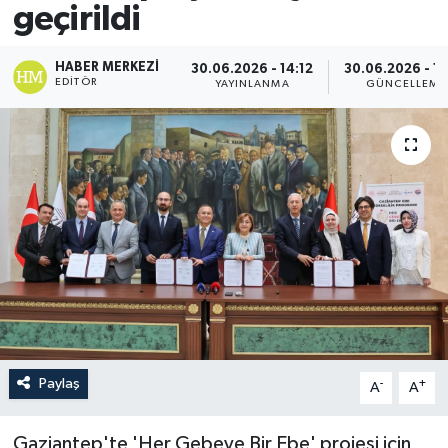
geçirildi
HABER MERKEZI
30.06.2026 - 14:12
30.06.2026 - 14
EDITÖR
YAYINLANMA
GÜNCELLEME
Paylaş
-
+
A
A
Gaziantep'te 'Her Gebeye Bir Ebe' projesi için