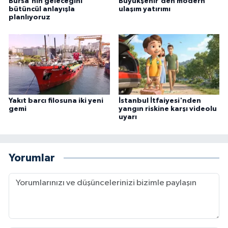
Bursa'nın geleceğini
Büyükşehir'den modern
bütüncül anlayışla
ulaşım yatırımı
planlıyoruz
Yakıt barcı filosuna iki yeni
İstanbul İtfaiyesi'nden
gemi
yangın riskine karşı videolu
uyarı
Yorumlar