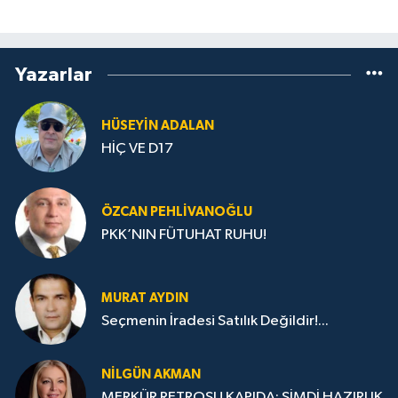
Yazarlar
HÜSEYIN ADALAN
HİÇ VE D17
ÖZCAN PEHLIVANOĞLU
PKK’NIN FÜTUHAT RUHU!
MURAT AYDIN
Seçmenin İradesi Satılık Değildir!...
NILGÜN AKMAN
MERKÜR RETROSU KAPIDA: ŞİMDİ HAZIRLIK