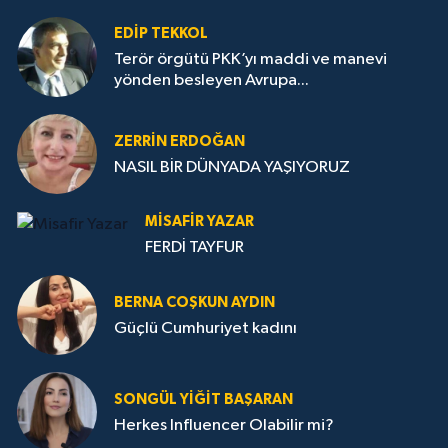
EDIP TEKKOL
Terör örgütü PKK’yı maddi ve manevi
yönden besleyen Avrupa...
ZERRIN ERDOĞAN
NASIL BİR DÜNYADA YAŞIYORUZ
MISAFIR YAZAR
FERDİ TAYFUR
BERNA COŞKUN AYDIN
Güçlü Cumhuriyet kadını
SONGÜL YIĞIT BAŞARAN
Herkes Influencer Olabilir mi?