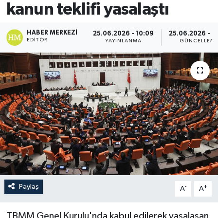
kanun teklifi yasalaştı
HABER MERKEZI
25.06.2026 - 10:09
25.06.2026 - 1
EDITÖR
YAYINLANMA
GÜNCELLEM
Paylaş
-
+
A
A
TBMM Genel Kurulu'nda kabul edilerek yasalaşan