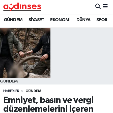
GÜNDEM
Nöbetçi Eczaneler
GÜNDEM
SİYASET
EKONOMİ
DÜNYA
SPOR
SİYASET
Hava Durumu
EKONOMİ
Aydin Namaz Vakitleri
DÜNYA
Trafik Durumu
SPOR
Süper Lig Puan Durumu ve Fikstür
GÜNDEM
MAGAZİN
Tüm Manşetler
HABERLER
GÜNDEM
YAŞAM
Son Dakika Haberleri
Emniyet, basın ve vergi
düzenlemelerini içeren
Haber Arşivi