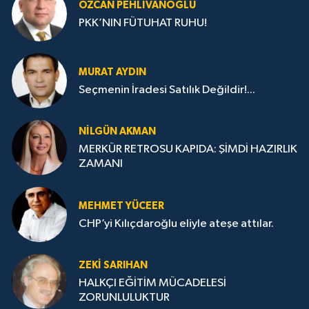
ÖZCAN PEHLIVANOĞLU
PKK’NIN FÜTUHAT RUHU!
MURAT AYDIN
Seçmenin İradesi Satılık Değildir!...
NILGÜN AKMAN
MERKÜR RETROSU KAPIDA: ŞİMDİ HAZIRLIK
ZAMANI
MEHMET YÜCEER
CHP’yi Kılıçdaroğlu eliyle ateşe attılar.
ZEKI SARIHAN
HALKÇI EĞİTİM MÜCADELESİ
ZORUNLULUKTUR