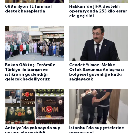
688 milyon TL tarımsal
Hakkari'de JİHA destekli
destek hesaplarda
operasyonda 253 kilo esrar
ele geçirildi
Bakan Göktaş: Terörsüz
Cevdet Yılmaz: Mekke
Türkiye ile barışın ve
Ortak Savunma Anlaşması
istikrarın güçlendiği
bölgesel güvenliğe katkı
gelecek hedefliyoruz
sağlayacak
Antalya'da çok sayıda suç
İstanbul'da suç çetelerine
unsuru ele geçirildi
operasyon!