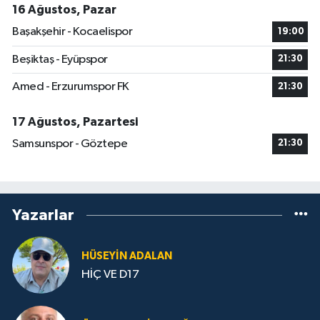
16 Ağustos, Pazar
Başakşehir - Kocaelispor
19:00
Beşiktaş - Eyüpspor
21:30
Amed - Erzurumspor FK
21:30
17 Ağustos, Pazartesi
Samsunspor - Göztepe
21:30
Yazarlar
HÜSEYIN ADALAN
HİÇ VE D17