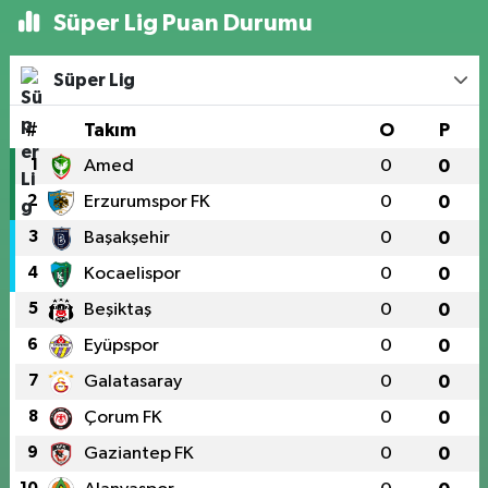
Süper Lig Puan Durumu
Süper Lig
#
Takım
O
P
1
Amed
0
0
2
Erzurumspor FK
0
0
3
Başakşehir
0
0
4
Kocaelispor
0
0
5
Beşiktaş
0
0
6
Eyüpspor
0
0
7
Galatasaray
0
0
8
Çorum FK
0
0
9
Gaziantep FK
0
0