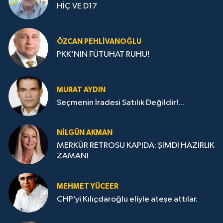
HİÇ VE D17
ÖZCAN PEHLIVANOĞLU
PKK’NIN FÜTUHAT RUHU!
MURAT AYDIN
Seçmenin İradesi Satılık Değildir!...
NILGÜN AKMAN
MERKÜR RETROSU KAPIDA: ŞİMDİ HAZIRLIK
ZAMANI
MEHMET YÜCEER
CHP’yi Kılıçdaroğlu eliyle ateşe attılar.