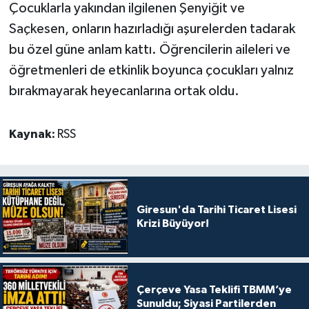
Çocuklarla yakından ilgilenen Şenyiğit ve
Saçkesen, onların hazırladığı aşurelerden tadarak
bu özel güne anlam kattı. Öğrencilerin aileleri ve
öğretmenleri de etkinlik boyunca çocukları yalnız
bırakmayarak heyecanlarına ortak oldu.
Kaynak:
RSS
Giresun'da Tarihi Ticaret Lisesi
Krizi Büyüyor!
Çerçeve Yasa Teklifi TBMM’ye
Sunuldu; Siyasi Partilerden