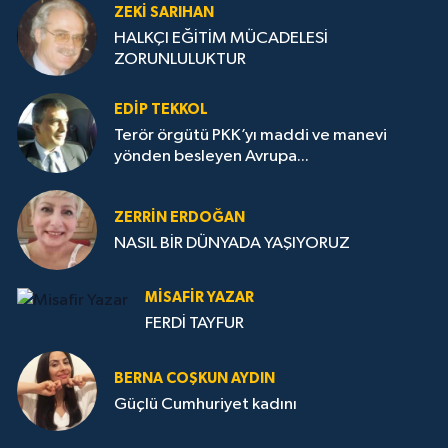
ZEKI SARIHAN
HALKÇI EĞİTİM MÜCADELESİ
ZORUNLULUKTUR
EDIP TEKKOL
Terör örgütü PKK’yı maddi ve manevi
yönden besleyen Avrupa...
ZERRIN ERDOĞAN
NASIL BİR DÜNYADA YAŞIYORUZ
MISAFIR YAZAR
FERDİ TAYFUR
BERNA COŞKUN AYDIN
Güçlü Cumhuriyet kadını