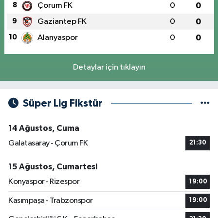
8
Çorum FK
0
0
9
Gaziantep FK
0
0
10
Alanyaspor
0
0
Detaylar için tıklayın
Süper Lig Fikstür
14 Ağustos, Cuma
Galatasaray - Çorum FK
21:30
15 Ağustos, Cumartesi
Konyaspor - Rizespor
19:00
Kasımpaşa - Trabzonspor
19:00