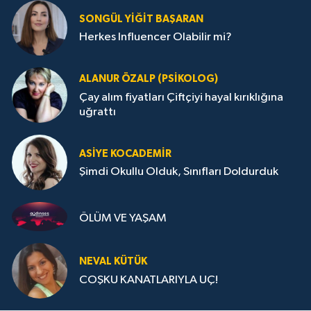
SONGÜL YIĞIT BAŞARAN
Herkes Influencer Olabilir mi?
ALANUR ÖZALP (PSIKOLOG)
Çay alım fiyatları Çiftçiyi hayal kırıklığına
uğrattı
ASIYE KOCADEMİR
Şimdi Okullu Olduk, Sınıfları Doldurduk
ÖLÜM VE YAŞAM
NEVAL KÜTÜK
COŞKU KANATLARIYLA UÇ!