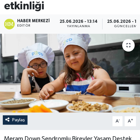
etkinliği
HABER MERKEZI
25.06.2026 - 13:14
25.06.2026 - 13
EDITÖR
YAYINLANMA
GÜNCELLEME
Paylaş
-
+
A
A
Meram Down Sendromlu Bireyler Yaşam Destek