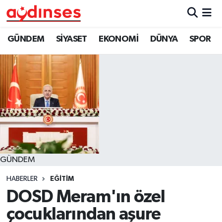
GÜNDEM
Nöbetçi Eczaneler
GÜNDEM
SİYASET
EKONOMİ
DÜNYA
SPOR
SİYASET
Hava Durumu
EKONOMİ
Aydin Namaz Vakitleri
DÜNYA
Trafik Durumu
SPOR
Süper Lig Puan Durumu ve Fikstür
GÜNDEM
MAGAZİN
Tüm Manşetler
HABERLER
EĞİTİM
YAŞAM
Son Dakika Haberleri
DOSD Meram'ın özel
çocuklarından aşure
Haber Arşivi