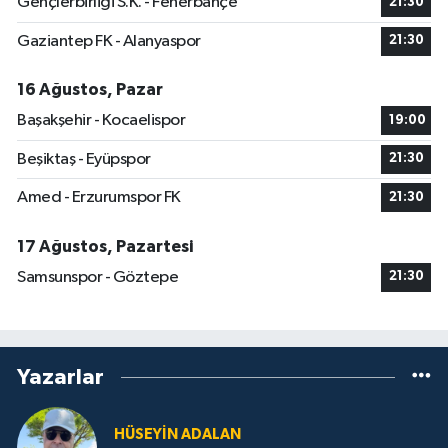
Gençlerbirliği S.K. - Fenerbahçe
21:30
Gaziantep FK - Alanyaspor
21:30
16 Ağustos, Pazar
Başakşehir - Kocaelispor
19:00
Beşiktaş - Eyüpspor
21:30
Amed - Erzurumspor FK
21:30
17 Ağustos, Pazartesi
Samsunspor - Göztepe
21:30
Yazarlar
HÜSEYIN ADALAN