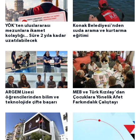
YÖK'ten uluslararası
Konak Belediyesi'nden
mezunlara ikamet
suda arama ve kurtarma
kolaylığı... Süre 2 yıla kadar
eğitimi
uzatılabilecek
ARGEM Lisesi
MEB ve Türk Kızılay'dan
öğrencilerinden bilim ve
Çocuklara Yönelik Afet
teknolojide çifte başarı
Farkındalık Çalıştayı