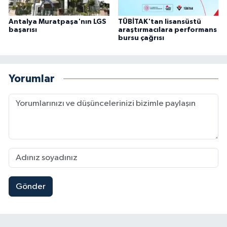
Antalya Muratpaşa'nın LGS
TÜBİTAK'tan lisansüstü
başarısı
araştırmacılara performans
bursu çağrısı
Yorumlar
Gönder