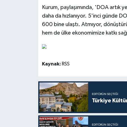
Kurum, paylaşımında, 'DOA artık ye
daha da hızlanıyor. 5'inci günde DO
600 bine ulaştı. Atmıyor, dönüştür
hem de ülke ekonomimize katkı sağl
Kaynak:
RSS
EDITÖRÜN SEÇTIĞI
Türkiye Kültü
EDITÖRÜN SEÇTIĞI