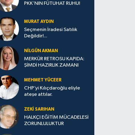
PKK’NIN FÜTUHAT RUHU!
MURAT AYDIN
Seçmenin İradesi Satılık
Değildir!...
NILGÜN AKMAN
MERKÜR RETROSU KAPIDA:
ŞİMDİ HAZIRLIK ZAMANI
MEHMET YÜCEER
CHP’yi Kılıçdaroğlu eliyle
ateşe attılar.
ZEKI SARIHAN
HALKÇI EĞİTİM MÜCADELESİ
ZORUNLULUKTUR