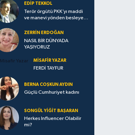
EDIP TEKKOL
Terör örgütü PKK’yı maddi
ve manevi yönden besleyen
Avrupa...
ZERRIN ERDOĞAN
NASIL BİR DÜNYADA
YAŞIYORUZ
MISAFIR YAZAR
FERDİ TAYFUR
BERNA COŞKUN AYDIN
Güçlü Cumhuriyet kadını
SONGÜL YIĞIT BAŞARAN
Herkes Influencer Olabilir
mi?