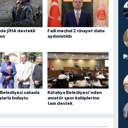
de JİHA destekli
Faili meçhul 2 cinayet daha
on
aydınlatıldı
Belediyesi sahada
Kütahya Belediyesi'nden
larla buluştu
amatör spor kulüplerine
tam destek