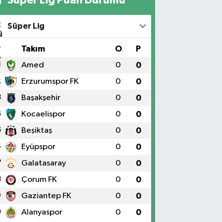
Süper Lig
#
Takım
O
P
1
Amed
0
0
2
Erzurumspor FK
0
0
3
Başakşehir
0
0
4
Kocaelispor
0
0
5
Beşiktaş
0
0
6
Eyüpspor
0
0
7
Galatasaray
0
0
8
Çorum FK
0
0
9
Gaziantep FK
0
0
0
Alanyaspor
0
0