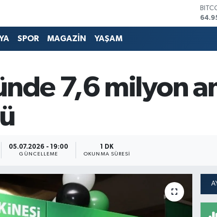
DOL
47,7
EUR
55,2
YA
SPOR
MAGAZİN
YAŞAM
STER
64,4
GRAM
6660
nde 7,6 milyon am
BİST
13.7
BITC
dü
64.9
05.07.2026 - 19:00
1 DK
GÜNCELLEME
OKUNMA SÜRESI