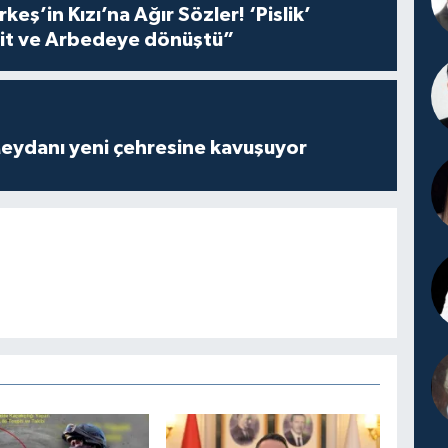
keş’in Kızı’na Ağır Sözler! ‘Pislik’
it ve Arbedeye dönüştü”
eydanı yeni çehresine kavuşuyor