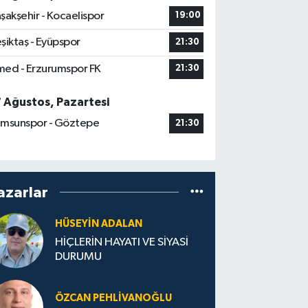
şakşehir - Kocaelispor
19:00
şiktaş - Eyüpspor
21:30
ed - Erzurumspor FK
21:30
7 Ağustos, Pazartesi
msunspor - Göztepe
21:30
azarlar
HÜSEYIN ADALAN
HİÇLERİN HAYATI VE SİYASİ
DURUMU
ÖZCAN PEHLIVANOĞLU