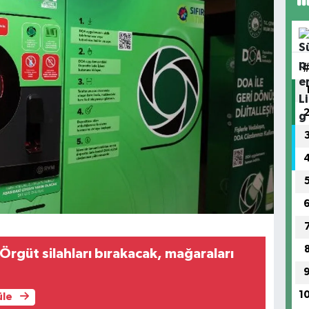
 Örgüt silahları bırakacak, mağaraları
1
üle