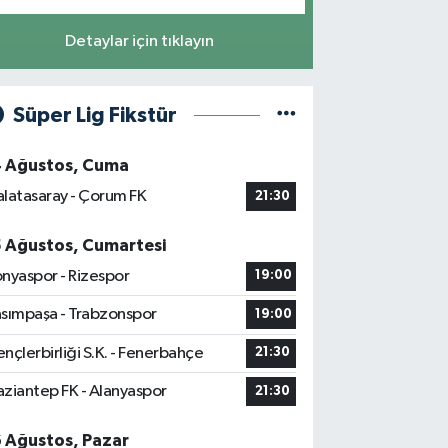
Detaylar için tıklayın
Süper Lig Fikstür
4 Ağustos, Cuma
latasaray - Çorum FK
21:30
5 Ağustos, Cumartesi
nyaspor - Rizespor
19:00
sımpaşa - Trabzonspor
19:00
nçlerbirliği S.K. - Fenerbahçe
21:30
ziantep FK - Alanyaspor
21:30
6 Ağustos, Pazar