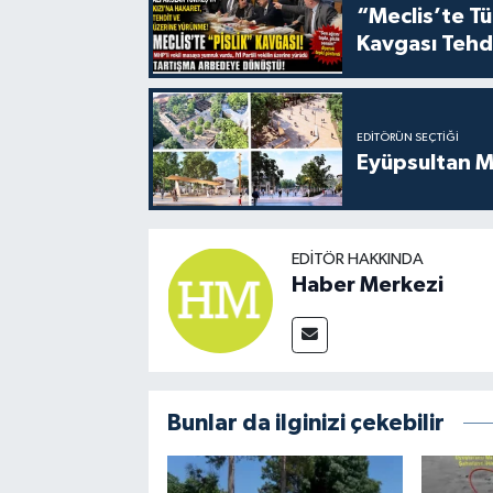
“Meclis’te Tür
Kavgası Tehd
EDITÖRÜN SEÇTIĞI
Eyüpsultan M
EDITÖR HAKKINDA
Haber Merkezi
Bunlar da ilginizi çekebilir