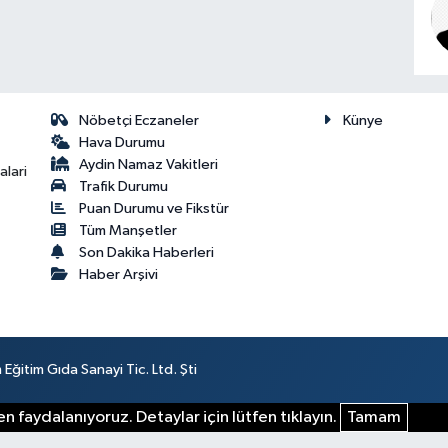
Nöbetçi Eczaneler
Künye
Hava Durumu
Aydin Namaz Vakitleri
lari
Trafik Durumu
Puan Durumu ve Fikstür
Tüm Manşetler
Son Dakika Haberleri
Haber Arşivi
ğitim Gıda Sanayi Tic. Ltd. Şti
n faydalanıyoruz. Detaylar için lütfen tıklayın.
Tamam