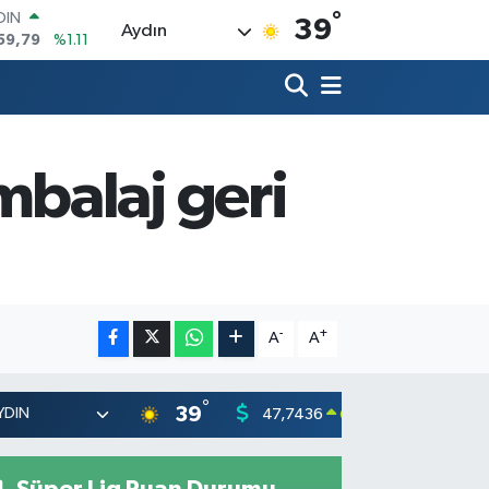
°
AR
39
Aydın
436
%0.18
O
510
%0.32
LİN
811
%0.38
 ALTIN
.55
%0.03
balaj geri
100
79
%-14
OIN
59,79
%1.11
-
+
A
A
°
39
47,7436
55,251
0.18
%
Süper Lig Puan Durumu