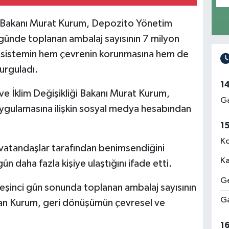
iği Bakanı Murat Kurum, Depozito Yönetim
ünde toplanan ambalaj sayısının 7 milyon
m, sistemin hem çevrenin korunmasına hem de
urguladı.
1
 ve İklim Değişikliği Bakanı Murat Kurum,
Ga
gulamasına ilişkin sosyal medya hesabından
1
Ko
vatandaşlar tarafından benimsendiğini
Ka
n daha fazla kişiye ulaştığını ifade etti.
Ge
şinci gün sonunda toplanan ambalaj sayısının
Ga
ayan Kurum, geri dönüşümün çevresel ve
1