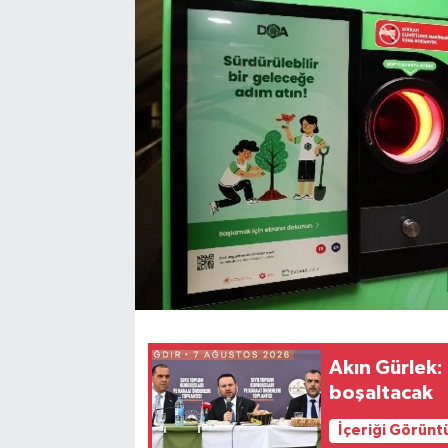
Akın Gürlek:
boşaltacak
İçeriği Görünt