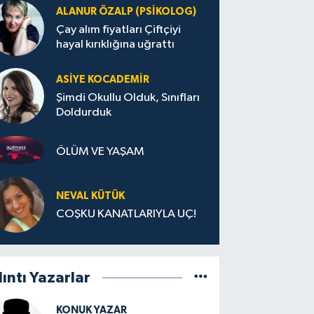
ALANUR ÖZALP (PSIKOLOG)
Çay alım fiyatları Çiftçiyi
hayal kırıklığına uğrattı
ASIYE KOCADEMİR
Şimdi Okullu Olduk, Sınıfları
Doldurduk
ÖLÜM VE YAŞAM
NEVAL KÜTÜK
COŞKU KANATLARIYLA UÇ!
lıntı Yazarlar
KONUK YAZAR