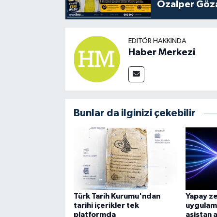
Özalper Göza
EDITÖR HAKKINDA
Haber Merkezi
Bunlar da ilginizi çekebilir
Türk Tarih Kurumu'ndan
Yapay z
tarihi içerikler tek
uygulama
platformda
asistan a