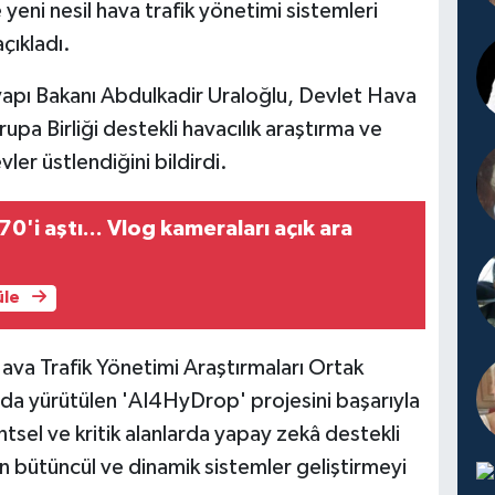
 yeni nesil hava trafik yönetimi sistemleri
çıkladı.
yapı Bakanı Abdulkadir Uraloğlu, Devlet Hava
pa Birliği destekli havacılık araştırma ve
ler üstlendiğini bildirdi.
0'i aştı... Vlog kameraları açık ara
üle
va Trafik Yönetimi Araştırmaları Ortak
da yürütülen 'AI4HyDrop' projesini başarıyla
ntsel ve kritik alanlarda yapay zekâ destekli
in bütüncül ve dinamik sistemler geliştirmeyi