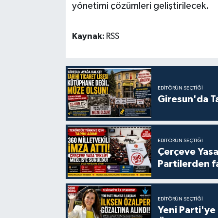
yönetimi çözümleri geliştirilecek.
Kaynak:
RSS
EDITÖRÜN SEÇTIĞI
Giresun'da Ta
EDITÖRÜN SEÇTIĞI
Çerçeve Yasa
Partilerden f
EDITÖRÜN SEÇTIĞI
Yeni Parti'ye