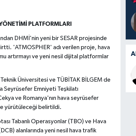
K YÖNETİMİ PLATFORMLARI
ndan DHMİ'nin yeni bir SESAR projesinde
lirtti. 'ATMOSPHER' adı verilen proje, hava
A
u artırmayı ve yeni nesil dijital platformlar
l Teknik Üniversitesi ve TÜBİTAK BİLGEM de
a Seyrüsefer Emniyeti Teşkilatı
ekya ve Romanya'nın hava seyrüsefer
te yürütüleceği belirtildi.
sı Tabanlı Operasyonlar (TBO) ve Hava
B) alanlarında yeni nesil hava trafik