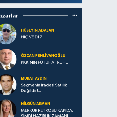
azarlar
HÜSEYIN ADALAN
HİÇ VE D17
ÖZCAN PEHLIVANOĞLU
PKK’NIN FÜTUHAT RUHU!
MURAT AYDIN
Seçmenin İradesi Satılık
Değildir!...
NILGÜN AKMAN
MERKÜR RETROSU KAPIDA:
ŞİMDİ HAZIRLIK ZAMANI