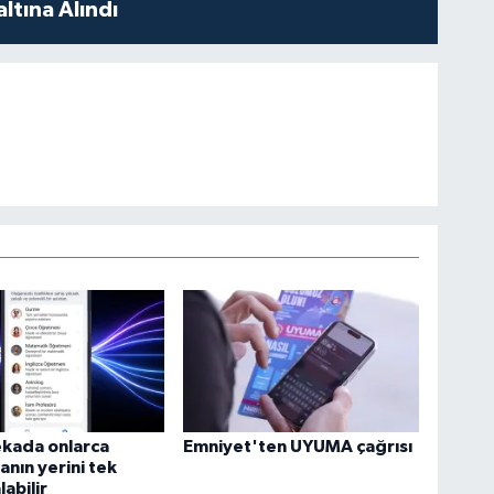
ltına Alındı
ekada onlarca
Emniyet'ten UYUMA çağrısı
nın yerini tek
labilir