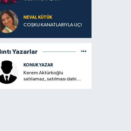
NEVAL KÜTÜK
COŞKU KANATLARIYLA UÇ!
lıntı Yazarlar
KONUK YAZAR
Kerem Aktürkoğlu
satılamaz, satılması dahi
düşünülemez