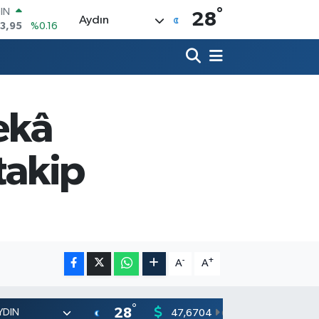
°
R
28
Aydın
704
%0
406
%-0.08
İN
43
%0
 ALTIN
.87
%0.12
ekâ
00
9
%70
OIN
takip
3,95
%0.16
-
+
A
A
°
28
47,6704
55,0406
0
%