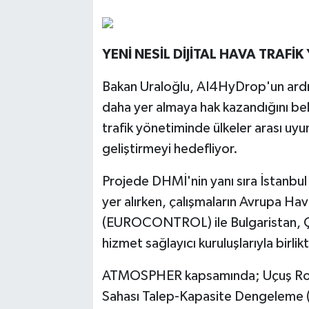
YENİ NESİL DİJİTAL HAVA TRAFİ
Bakan Uraloğlu, AI4HyDrop'un ardı
daha yer almaya hak kazandığını be
trafik yönetiminde ülkeler arası uyum
geliştirmeyi hedefliyor.
Projede DHMİ'nin yanı sıra İstanbu
yer alırken, çalışmaların Avrupa Hav
(EUROCONTROL) ile Bulgaristan, Ç
hizmet sağlayıcı kuruluşlarıyla birlik
ATMOSPHER kapsamında; Uçuş Rota
Sahası Talep-Kapasite Dengeleme (DC