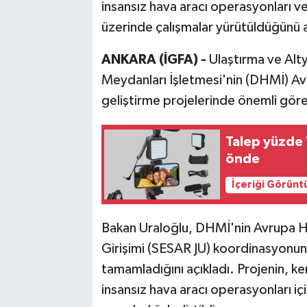
insansız hava aracı operasyonları ve
üzerinde çalışmalar yürütüldüğünü a
ANKARA (İGFA) -
Ulaştırma ve Alt
Meydanları İşletmesi'nin (DHMİ) Avru
geliştirme projelerinde önemli görev
Talep yüzde 7
önde
İçeriği Görünt
Bakan Uraloğlu, DHMİ'nin Avrupa Ha
Girişimi (SESAR JU) koordinasyonun
tamamladığını açıkladı. Projenin, ke
insansız hava aracı operasyonları iç