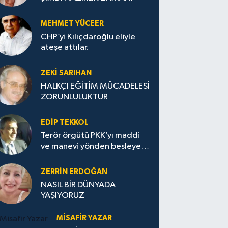
MEHMET YÜCEER
CHP’yi Kılıçdaroğlu eliyle
ateşe attılar.
ZEKI SARIHAN
HALKÇI EĞİTİM MÜCADELESİ
ZORUNLULUKTUR
EDIP TEKKOL
Terör örgütü PKK’yı maddi
ve manevi yönden besleyen
Avrupa...
ZERRIN ERDOĞAN
NASIL BİR DÜNYADA
YAŞIYORUZ
MISAFIR YAZAR