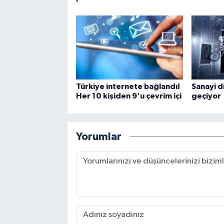
Türkiye internete bağlandı!
Sanayi d
Her 10 kişiden 9'u çevrim içi
geçiyor
Yorumlar