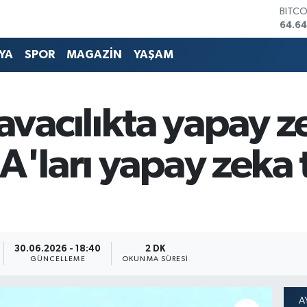
DOLA
47,6
EURO
55,0
YA
SPOR
MAGAZİN
YAŞAM
STERL
64,21
GRAM
6500
vacılıkta yapay z
BİST1
13.79
BITC
HA'ları yapay zeka 
64.64
30.06.2026 - 18:40
2 DK
GÜNCELLEME
OKUNMA SÜRESI