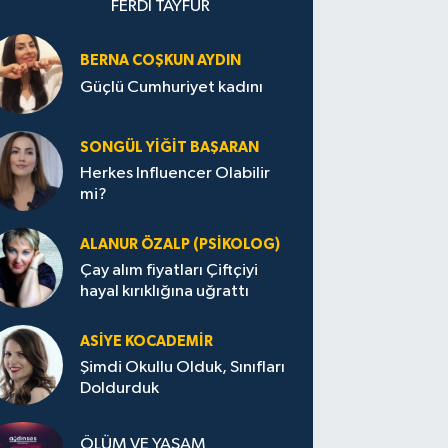
FERDİ TAYFUR
BERNA COŞKUN AYDIN
Güçlü Cumhuriyet kadını
SONGÜL YIĞIT BAŞARAN
Herkes Influencer Olabilir
mi?
ALANUR ÖZALP (PSIKOLOG)
Çay alım fiyatları Çiftçiyi
hayal kırıklığına uğrattı
ASIYE KOCADEMİR
Şimdi Okullu Olduk, Sınıfları
Doldurduk
ÖLÜM VE YAŞAM