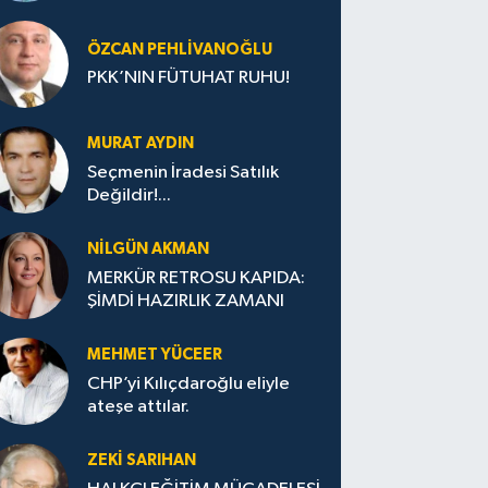
ÖZCAN PEHLIVANOĞLU
PKK’NIN FÜTUHAT RUHU!
MURAT AYDIN
Seçmenin İradesi Satılık
Değildir!...
NILGÜN AKMAN
MERKÜR RETROSU KAPIDA:
ŞİMDİ HAZIRLIK ZAMANI
MEHMET YÜCEER
CHP’yi Kılıçdaroğlu eliyle
ateşe attılar.
ZEKI SARIHAN