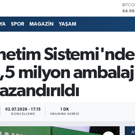
DOLA
47,74
EURO
55,25
YA
SPOR
MAGAZİN
YAŞAM
STERL
64,48
GRAM 
6660
etim Sistemi'nde i
BİST1
13.77
BITCO
 1,5 milyon ambalaj
64.96
zandırıldı
02.07.2026 - 17:15
1 DK
GÜNCELLEME
OKUNMA SÜRESI