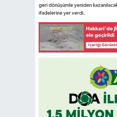
geri dönüşümle yeniden kazanılacak
ifadelerine yer verdi.
Hakkari'de J
ele geçirildi
İçeriği Görünt