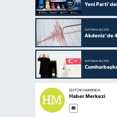
Yeni Parti'de
EDITÖRÜN SEÇTIĞI
Akdeniz'de 
EDITÖRÜN SEÇTIĞI
Cumhurbaşkan
EDITÖR HAKKINDA
Haber Merkezi