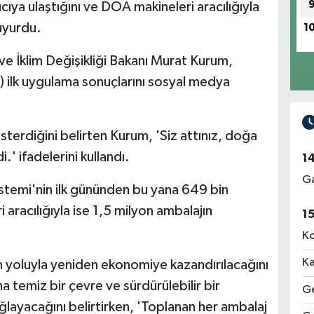
cıya ulaştığını ve DOA makineleri aracılığıyla
uyurdu.
1
 ve İklim Değişikliği Bakanı Murat Kurum,
 ilk uygulama sonuçlarını sosyal medya
terdiğini belirten Kurum, 'Siz attınız, doğa
' ifadelerini kullandı.
1
Ga
temi'nin ilk gününden bu yana 649 bin
i aracılığıyla ise 1,5 milyon ambalajın
1
Ko
Ka
 yoluyla yeniden ekonomiye kazandırılacağını
temiz bir çevre ve sürdürülebilir bir
Ge
ğlayacağını belirtirken, 'Toplanan her ambalaj