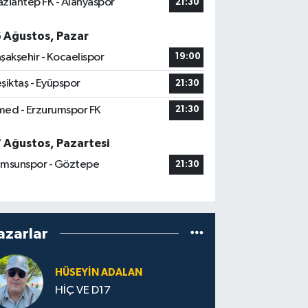
ziantep FK - Alanyaspor
21:30
6 Ağustos, Pazar
şakşehir - Kocaelispor
19:00
şiktaş - Eyüpspor
21:30
ed - Erzurumspor FK
21:30
7 Ağustos, Pazartesi
msunspor - Göztepe
21:30
azarlar
HÜSEYIN ADALAN
HİÇ VE D17