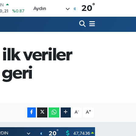
°
R
20
Aydın
36
%0.18
10
%0.32
İN
11
%0.38
ALTIN
.55
%0.03
lk veriler
00
9
%-14
IN
 geri
0,21
%0.87
-
+
A
A
°
20
47,7436
55,251
0.18
%