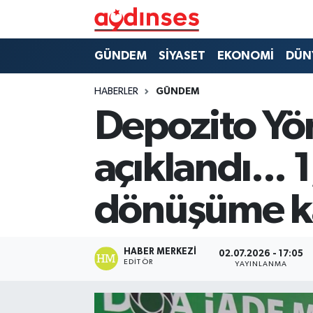
GÜNDEM
Nöbetçi Eczaneler
GÜNDEM
SİYASET
EKONOMİ
DÜN
SİYASET
Hava Durumu
HABERLER
GÜNDEM
Depozito Yön
EKONOMİ
Aydin Namaz Vakitleri
açıklandı...
DÜNYA
Trafik Durumu
dönüşüme ka
SPOR
Süper Lig Puan Durumu ve Fikstür
MAGAZİN
Tüm Manşetler
HABER MERKEZI
02.07.2026 - 17:05
EDITÖR
YAYINLANMA
YAŞAM
Son Dakika Haberleri
Haber Arşivi