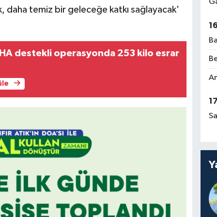
Ga
, daha temiz bir geleceğe katkı sağlayacak'
1
Ba
İHA destekli operasyonda 253 kilo esrar
Be
Am
üle
1
Sa
Y