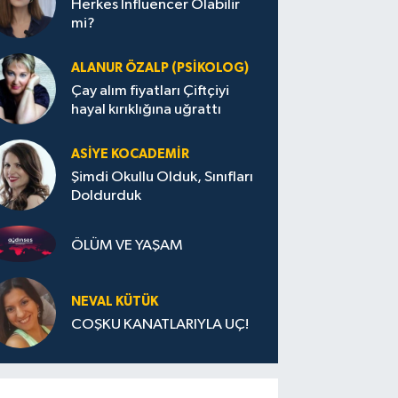
Herkes Influencer Olabilir
mi?
ALANUR ÖZALP (PSIKOLOG)
Çay alım fiyatları Çiftçiyi
hayal kırıklığına uğrattı
ASIYE KOCADEMİR
Şimdi Okullu Olduk, Sınıfları
Doldurduk
ÖLÜM VE YAŞAM
NEVAL KÜTÜK
COŞKU KANATLARIYLA UÇ!