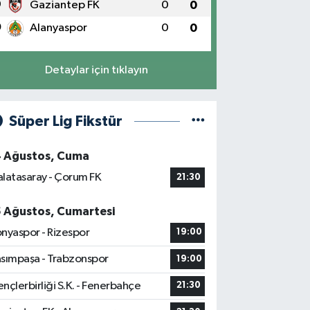
9
Gaziantep FK
0
0
0
Alanyaspor
0
0
Detaylar için tıklayın
Süper Lig Fikstür
4 Ağustos, Cuma
latasaray - Çorum FK
21:30
5 Ağustos, Cumartesi
nyaspor - Rizespor
19:00
sımpaşa - Trabzonspor
19:00
nçlerbirliği S.K. - Fenerbahçe
21:30