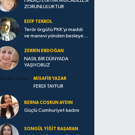
HALKÇI EĞİTİM MÜCADELESİ
ZORUNLULUKTUR
EDIP TEKKOL
Terör örgütü PKK’yı maddi
ve manevi yönden besleyen
Avrupa...
ZERRIN ERDOĞAN
NASIL BİR DÜNYADA
YAŞIYORUZ
MISAFIR YAZAR
FERDİ TAYFUR
BERNA COŞKUN AYDIN
Güçlü Cumhuriyet kadını
SONGÜL YIĞIT BAŞARAN