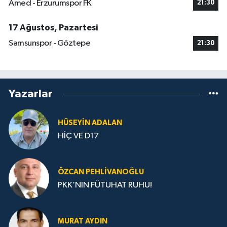
Amed - Erzurumspor FK
21:30
17 Ağustos, Pazartesi
Samsunspor - Göztepe
21:30
Yazarlar
HÜSEYIN ADALAN
HİÇ VE D17
ÖZCAN PEHLIVANOĞLU
PKK’NIN FÜTUHAT RUHU!
MURAT AYDIN