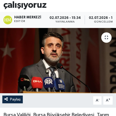
çalışıyoruz
HABER MERKEZI
02.07.2026 - 15:34
02.07.2026 - 15
EDITÖR
YAYINLANMA
GÜNCELLEME
Paylaş
-
+
A
A
Bursa Valiliği, Bursa Büyükşehir Belediyesi, Tarım