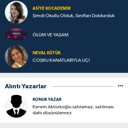
ASIYE KOCADEMİR
Şimdi Okullu Olduk, Sınıfları Doldurduk
ÖLÜM VE YAŞAM
NEVAL KÜTÜK
COŞKU KANATLARIYLA UÇ!
Alıntı Yazarlar
KONUK YAZAR
Kerem Aktürkoğlu satılamaz, satılması
dahi düşünülemez