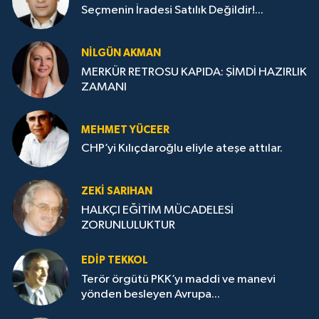
Seçmenin İradesi Satılık Değildir!...
NILGÜN AKMAN
MERKÜR RETROSU KAPIDA: ŞİMDİ HAZIRLIK
ZAMANI
MEHMET YÜCEER
CHP’yi Kılıçdaroğlu eliyle ateşe attılar.
ZEKI SARIHAN
HALKÇI EĞİTİM MÜCADELESİ
ZORUNLULUKTUR
EDIP TEKKOL
Terör örgütü PKK’yı maddi ve manevi
yönden besleyen Avrupa...