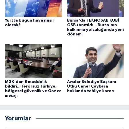
Yurtta bugün hava nasıl
Bursa'da TEKNOSAB KOBİ
olacak?
OSB tanıtıldı... Bursa'nın
kalkınma yolculuğunda yeni
dönem
MGK'dan 8 maddelik
Avcılar Belediye Başkanı
bildiri... Terörsüz Türkiye,
Utku Caner Çaykara
bölgesel güvenlik ve Gazze
hakkında tahliye kararı
mesajı
Yorumlar