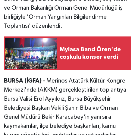
ve Orman Bakanlığı Orman Genel Müdürlüğü iş
birliğiyle 'Orman Yangınları Bilgilendirme
Toplantısı' düzenlendi.
Mylasa Band Ören'de
coşkulu konser verdi
BURSA (İGFA) -
Merinos Atatürk Kültür Kongre
Merkezi'nde (AKKM) gerçekleştirilen toplantıya
Bursa Valisi Erol Ayyıldız, Bursa Büyükşehir
Belediyesi Başkan Vekili Şahin Biba ve Orman
Genel Müdürü Bekir Karacabey'in yanı sıra
kaymakamlar, ilçe belediye başkanları, kamu
kurum yöneticileri, muhtarlar ve vatandaşlar