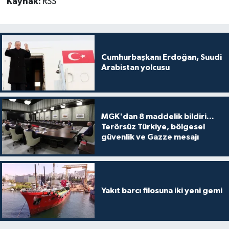
Kaynak:
RSS
Cumhurbaşkanı Erdoğan, Suudi
Arabistan yolcusu
MGK'dan 8 maddelik bildiri...
Terörsüz Türkiye, bölgesel
güvenlik ve Gazze mesajı
Yakıt barcı filosuna iki yeni gemi