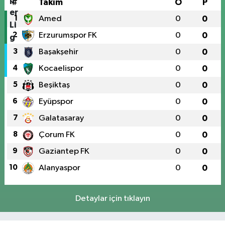
#
Takım
O
P
1
Amed
0
0
2
Erzurumspor FK
0
0
3
Başakşehir
0
0
4
Kocaelispor
0
0
5
Beşiktaş
0
0
6
Eyüpspor
0
0
7
Galatasaray
0
0
8
Çorum FK
0
0
9
Gaziantep FK
0
0
10
Alanyaspor
0
0
Detaylar için tıklayın