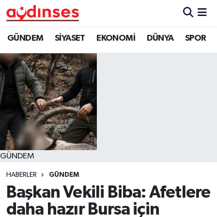
GÜNDEM
Nöbetçi Eczaneler
GÜNDEM
SİYASET
EKONOMİ
DÜNYA
SPOR
SİYASET
Hava Durumu
EKONOMİ
Aydin Namaz Vakitleri
DÜNYA
Trafik Durumu
SPOR
Süper Lig Puan Durumu ve Fikstür
GÜNDEM
MAGAZİN
Tüm Manşetler
HABERLER
GÜNDEM
YAŞAM
Son Dakika Haberleri
Başkan Vekili Biba: Afetlere
daha hazır Bursa için
Haber Arşivi