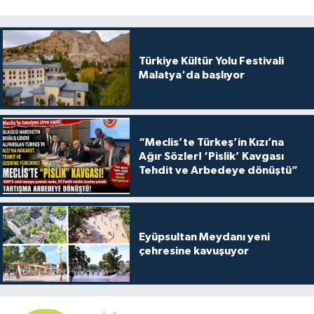
Türkiye Kültür Yolu Festivali
Malatya'da başlıyor
“Meclis’te Türkeş’in Kızı’na
Ağır Sözler! ‘Pislik’ Kavgası
Tehdit ve Arbedeye dönüştü”
Eyüpsultan Meydanı yeni
çehresine kavuşuyor