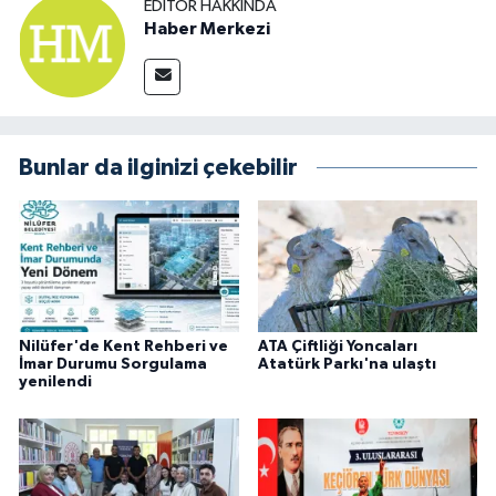
EDITÖR HAKKINDA
Haber Merkezi
Bunlar da ilginizi çekebilir
Nilüfer'de Kent Rehberi ve
ATA Çiftliği Yoncaları
İmar Durumu Sorgulama
Atatürk Parkı'na ulaştı
yenilendi