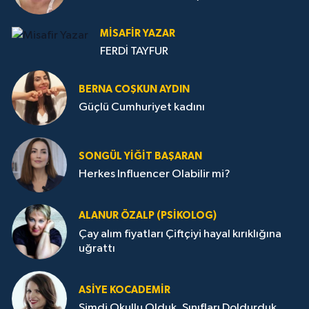
MISAFIR YAZAR
FERDİ TAYFUR
BERNA COŞKUN AYDIN
Güçlü Cumhuriyet kadını
SONGÜL YIĞIT BAŞARAN
Herkes Influencer Olabilir mi?
ALANUR ÖZALP (PSIKOLOG)
Çay alım fiyatları Çiftçiyi hayal kırıklığına
uğrattı
ASIYE KOCADEMİR
Şimdi Okullu Olduk, Sınıfları Doldurduk