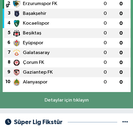
2
Erzurumspor FK
0
0
3
Başakşehir
0
0
4
Kocaelispor
0
0
5
Beşiktaş
0
0
6
Eyüpspor
0
0
7
Galatasaray
0
0
8
Çorum FK
0
0
9
Gaziantep FK
0
0
10
Alanyaspor
0
0
Detaylar için tıklayın
Süper Lig Fikstür