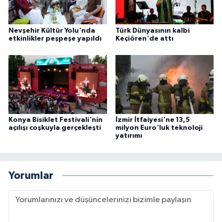
Nevşehir Kültür Yolu'nda
Türk Dünyasının kalbi
etkinlikler peşpeşe yapıldı
Keçiören'de attı
Konya Bisiklet Festivali'nin
İzmir İtfaiyesi'ne 13,5
açılışı coşkuyla gerçekleşti
milyon Euro'luk teknoloji
yatırımı
Yorumlar