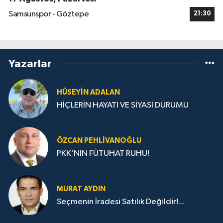
Samsunspor - Göztepe
21:30
Yazarlar
HÜSEYIN ADALAN
HİÇLERİN HAYATI VE SİYASİ DURUMU
ÖZCAN PEHLIVANOĞLU
PKK’NIN FÜTUHAT RUHU!
MURAT AYDIN
Seçmenin İradesi Satılık Değildir!...