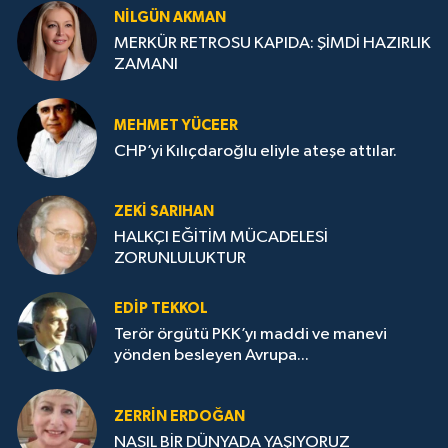
NILGÜN AKMAN
MERKÜR RETROSU KAPIDA: ŞİMDİ HAZIRLIK
ZAMANI
MEHMET YÜCEER
CHP’yi Kılıçdaroğlu eliyle ateşe attılar.
ZEKI SARIHAN
HALKÇI EĞİTİM MÜCADELESİ
ZORUNLULUKTUR
EDIP TEKKOL
Terör örgütü PKK’yı maddi ve manevi
yönden besleyen Avrupa...
ZERRIN ERDOĞAN
NASIL BİR DÜNYADA YAŞIYORUZ