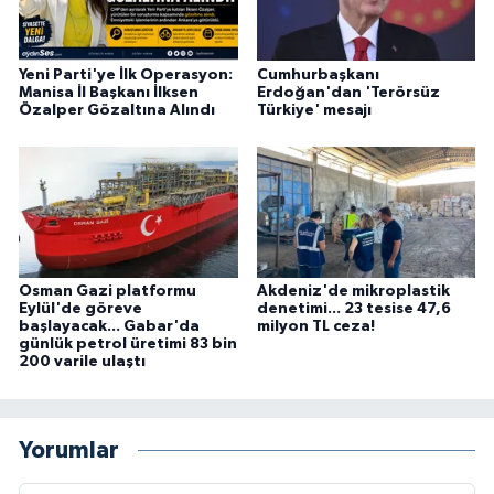
Yeni Parti'ye İlk Operasyon:
Cumhurbaşkanı
Manisa İl Başkanı İlksen
Erdoğan'dan 'Terörsüz
Özalper Gözaltına Alındı
Türkiye' mesajı
Osman Gazi platformu
Akdeniz'de mikroplastik
Eylül'de göreve
denetimi... 23 tesise 47,6
başlayacak... Gabar'da
milyon TL ceza!
günlük petrol üretimi 83 bin
200 varile ulaştı
Yorumlar