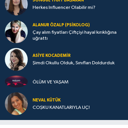
SONGÜL YIĞIT BAŞARAN
Herkes Influencer Olabilir mi?
ALANUR ÖZALP (PSIKOLOG)
Çay alım fiyatları Çiftçiyi hayal kırıklığına
uğrattı
ASIYE KOCADEMİR
Şimdi Okullu Olduk, Sınıfları Doldurduk
ÖLÜM VE YAŞAM
NEVAL KÜTÜK
COŞKU KANATLARIYLA UÇ!