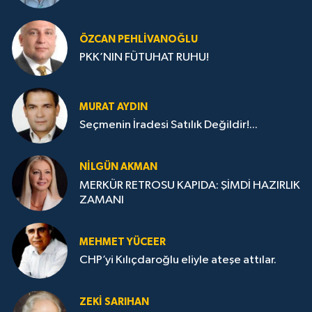
ÖZCAN PEHLIVANOĞLU
PKK’NIN FÜTUHAT RUHU!
MURAT AYDIN
Seçmenin İradesi Satılık Değildir!...
NILGÜN AKMAN
MERKÜR RETROSU KAPIDA: ŞİMDİ HAZIRLIK
ZAMANI
MEHMET YÜCEER
CHP’yi Kılıçdaroğlu eliyle ateşe attılar.
ZEKI SARIHAN