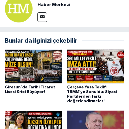
Haber Merkezi
Bunlar da ilginizi çekebilir
Giresun'da Tarihi Ticaret
Çerçeve Yasa Teklifi
Lisesi Krizi Büyüyor!
TBMM’ye Sunuldu; Siyasi
Partilerden farkı
değerlendirmeler!