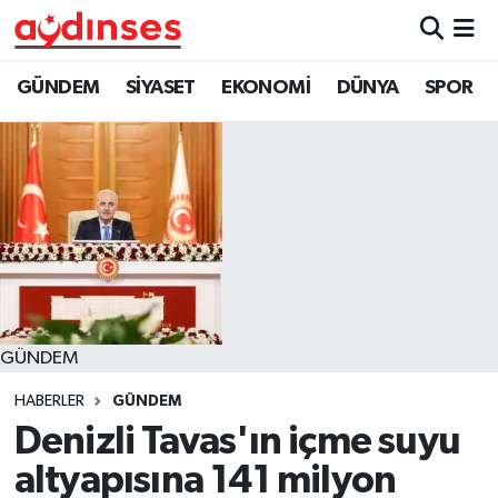
GÜNDEM
Nöbetçi Eczaneler
GÜNDEM
SİYASET
EKONOMİ
DÜNYA
SPOR
SİYASET
Hava Durumu
EKONOMİ
Aydin Namaz Vakitleri
DÜNYA
Trafik Durumu
SPOR
Süper Lig Puan Durumu ve Fikstür
GÜNDEM
MAGAZİN
Tüm Manşetler
HABERLER
GÜNDEM
YAŞAM
Son Dakika Haberleri
Denizli Tavas'ın içme suyu
altyapısına 141 milyon
Haber Arşivi