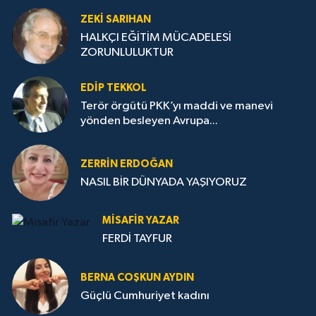
ZEKI SARIHAN
HALKÇI EĞİTİM MÜCADELESİ
ZORUNLULUKTUR
EDIP TEKKOL
Terör örgütü PKK’yı maddi ve manevi
yönden besleyen Avrupa...
ZERRIN ERDOĞAN
NASIL BİR DÜNYADA YAŞIYORUZ
MISAFIR YAZAR
FERDİ TAYFUR
BERNA COŞKUN AYDIN
Güçlü Cumhuriyet kadını