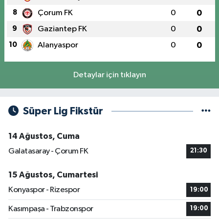
8
Çorum FK
0
0
9
Gaziantep FK
0
0
10
Alanyaspor
0
0
Detaylar için tıklayın
Süper Lig Fikstür
14 Ağustos, Cuma
Galatasaray - Çorum FK
21:30
15 Ağustos, Cumartesi
Konyaspor - Rizespor
19:00
Kasımpaşa - Trabzonspor
19:00