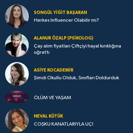
SONGÜL YIĞIT BAŞARAN
Herkes Influencer Olabilir mi?
ALANUR ÖZALP (PSIKOLOG)
Çay alım fiyatları Çiftçiyi hayal kırıklığına
uğrattı
ASIYE KOCADEMİR
Şimdi Okullu Olduk, Sınıfları Doldurduk
ÖLÜM VE YAŞAM
NEVAL KÜTÜK
COŞKU KANATLARIYLA UÇ!