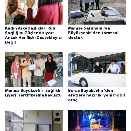
Kadın Arkadaşlıkları Ruh
Manisa Saruhanlı'ya
Sağlığını Güçlendiriyor:
Büyükşehir'den tarımsal
Ancak Her İlişki Destekleyici
destek
Değil
Manisa Büyükşehir 'sağlıklı
Bursa Büyükşehir'den
işyeri' sertifikasına kavuştu
afetlere hazır iki yeni mobil
araç