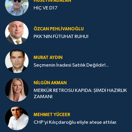
HÜSEYIN ADALAN
HİÇ VE D17
ÖZCAN PEHLIVANOĞLU
PKK’NIN FÜTUHAT RUHU!
MURAT AYDIN
Seçmenin İradesi Satılık Değildir!...
NILGÜN AKMAN
MERKÜR RETROSU KAPIDA: ŞİMDİ HAZIRLIK
ZAMANI
MEHMET YÜCEER
CHP’yi Kılıçdaroğlu eliyle ateşe attılar.