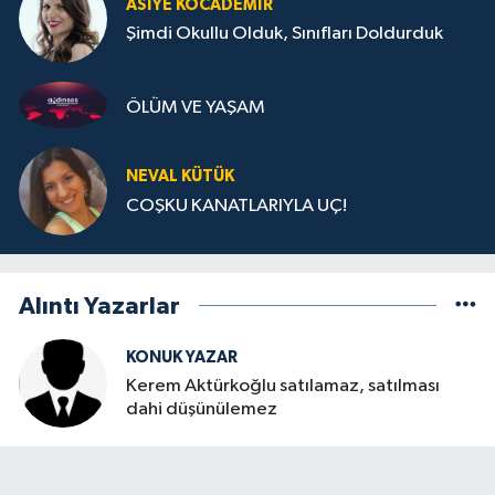
ASIYE KOCADEMİR
Şimdi Okullu Olduk, Sınıfları Doldurduk
ÖLÜM VE YAŞAM
NEVAL KÜTÜK
COŞKU KANATLARIYLA UÇ!
Alıntı Yazarlar
KONUK YAZAR
Kerem Aktürkoğlu satılamaz, satılması
dahi düşünülemez