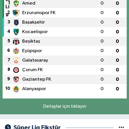
1
Amed
0
0
2
Erzurumspor FK
0
0
3
Başakşehir
0
0
4
Kocaelispor
0
0
5
Beşiktaş
0
0
6
Eyüpspor
0
0
7
Galatasaray
0
0
8
Çorum FK
0
0
9
Gaziantep FK
0
0
10
Alanyaspor
0
0
Detaylar için tıklayın
Süper Lig Fikstür