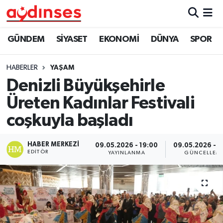
GÜNDEM
Nöbetçi Eczaneler
GÜNDEM
SİYASET
EKONOMİ
DÜNYA
SPOR
SİYASET
Hava Durumu
HABERLER
YAŞAM
Denizli Büyükşehirle
EKONOMİ
Aydin Namaz Vakitleri
Üreten Kadınlar Festivali
DÜNYA
Trafik Durumu
coşkuyla başladı
SPOR
Süper Lig Puan Durumu ve Fikstür
HABER MERKEZI
09.05.2026 - 19:00
09.05.2026 - 1
EDITÖR
YAYINLANMA
GÜNCELLEM
MAGAZİN
Tüm Manşetler
YAŞAM
Son Dakika Haberleri
Haber Arşivi