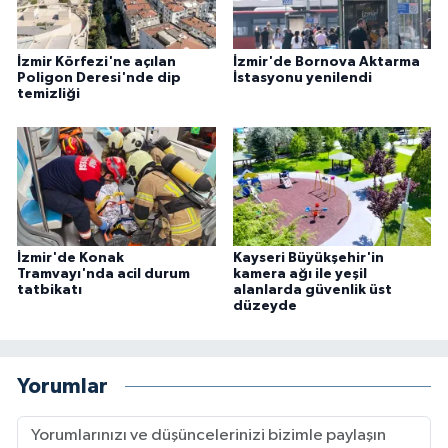
İzmir Körfezi'ne açılan
İzmir'de Bornova Aktarma
Poligon Deresi'nde dip
İstasyonu yenilendi
temizliği
İzmir'de Konak
Kayseri Büyükşehir'in
Tramvayı'nda acil durum
kamera ağı ile yeşil
tatbikatı
alanlarda güvenlik üst
düzeyde
Yorumlar