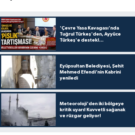
'Çevre Yasa Kavagası'nda
Tuğrul Türkeş'den, Ayyüce
Türkeş'e destek!...
Eyüpsultan Belediyesi, Şehit
Mehmed Efendi’nin Kabrini
yeniledi
Meteoroloji'den iki bölgeye
kritik uyarı! Kuvvetli sağanak
ve rüzgar geliyor!