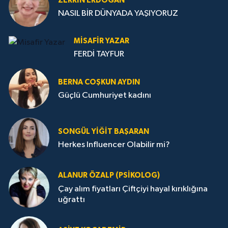
ZERRIN ERDOĞAN
NASIL BİR DÜNYADA YAŞIYORUZ
MISAFIR YAZAR
FERDİ TAYFUR
BERNA COŞKUN AYDIN
Güçlü Cumhuriyet kadını
SONGÜL YIĞIT BAŞARAN
Herkes Influencer Olabilir mi?
ALANUR ÖZALP (PSIKOLOG)
Çay alım fiyatları Çiftçiyi hayal kırıklığına
uğrattı