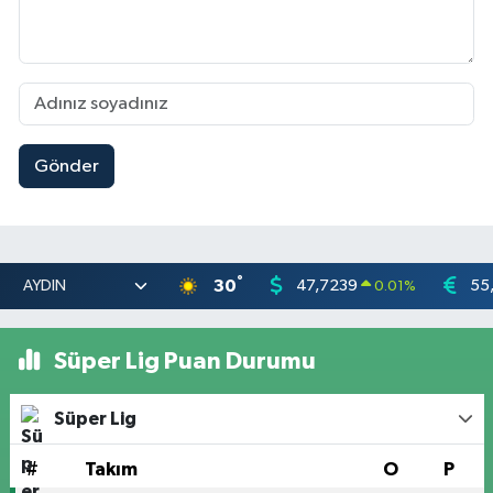
Gönder
°
30
47,7239
55
0.01
%
Süper Lig Puan Durumu
Süper Lig
#
Takım
O
P