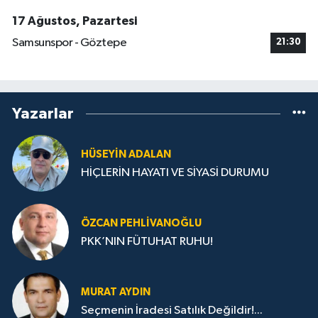
17 Ağustos, Pazartesi
Samsunspor - Göztepe
21:30
Yazarlar
HÜSEYIN ADALAN
HİÇLERİN HAYATI VE SİYASİ DURUMU
ÖZCAN PEHLIVANOĞLU
PKK’NIN FÜTUHAT RUHU!
MURAT AYDIN
Seçmenin İradesi Satılık Değildir!...