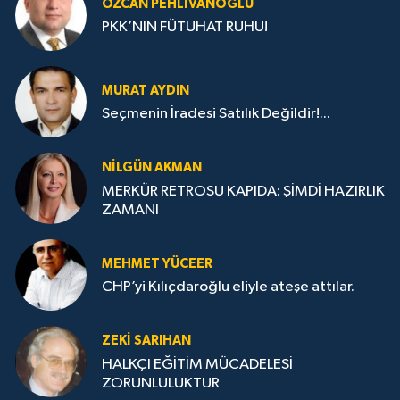
ÖZCAN PEHLIVANOĞLU
PKK’NIN FÜTUHAT RUHU!
MURAT AYDIN
Seçmenin İradesi Satılık Değildir!...
NILGÜN AKMAN
MERKÜR RETROSU KAPIDA: ŞİMDİ HAZIRLIK
ZAMANI
MEHMET YÜCEER
CHP’yi Kılıçdaroğlu eliyle ateşe attılar.
ZEKI SARIHAN
HALKÇI EĞİTİM MÜCADELESİ
ZORUNLULUKTUR