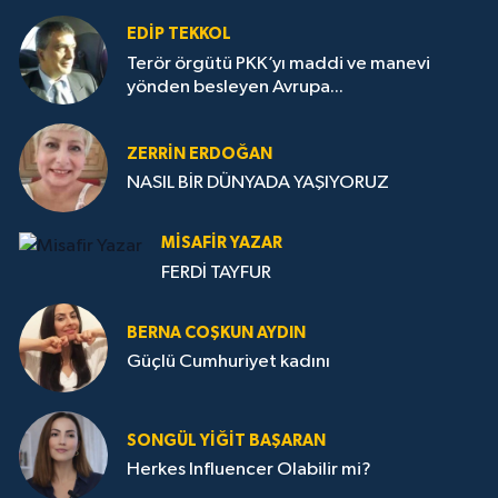
EDIP TEKKOL
Terör örgütü PKK’yı maddi ve manevi
yönden besleyen Avrupa...
ZERRIN ERDOĞAN
NASIL BİR DÜNYADA YAŞIYORUZ
MISAFIR YAZAR
FERDİ TAYFUR
BERNA COŞKUN AYDIN
Güçlü Cumhuriyet kadını
SONGÜL YIĞIT BAŞARAN
Herkes Influencer Olabilir mi?