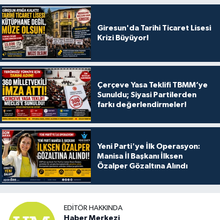
Giresun'da Tarihi Ticaret Lisesi
Krizi Büyüyor!
Çerçeve Yasa Teklifi TBMM’ye
Sunuldu; Siyasi Partilerden
farkı değerlendirmeler!
Yeni Parti'ye İlk Operasyon:
Manisa İl Başkanı İlksen
Özalper Gözaltına Alındı
EDITÖR HAKKINDA
Haber Merkezi