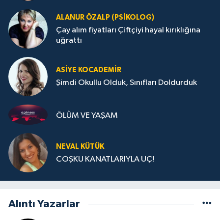
ALANUR ÖZALP (PSIKOLOG)
Çay alım fiyatları Çiftçiyi hayal kırıklığına
uğrattı
ASIYE KOCADEMİR
Şimdi Okullu Olduk, Sınıfları Doldurduk
ÖLÜM VE YAŞAM
NEVAL KÜTÜK
COŞKU KANATLARIYLA UÇ!
Alıntı Yazarlar