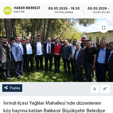
HABER MERKEZI
09.05.2026 - 18:30
09.05.2026 - 1
EDITÖR
YAYINLANMA
GÜNCELLEM
Paylaş
-
+
A
A
İvrindi ilçesi Yağlılar Mahallesi'nde düzenlenen
köy hayrına katılan Balıkesir Büyükşehir Belediye