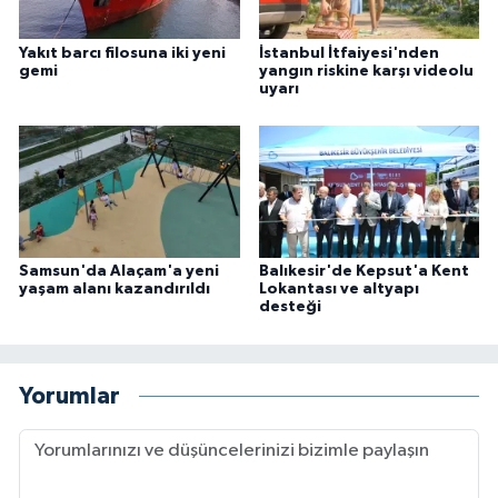
Yakıt barcı filosuna iki yeni
İstanbul İtfaiyesi'nden
gemi
yangın riskine karşı videolu
uyarı
Samsun'da Alaçam'a yeni
Balıkesir'de Kepsut'a Kent
yaşam alanı kazandırıldı
Lokantası ve altyapı
desteği
Yorumlar