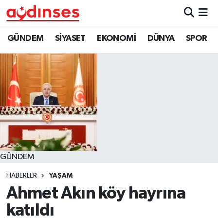
GÜNDEM
Nöbetçi Eczaneler
GÜNDEM
SİYASET
EKONOMİ
DÜNYA
SPOR
SİYASET
Hava Durumu
EKONOMİ
Aydin Namaz Vakitleri
DÜNYA
Trafik Durumu
SPOR
Süper Lig Puan Durumu ve Fikstür
GÜNDEM
MAGAZİN
Tüm Manşetler
HABERLER
YAŞAM
YAŞAM
Son Dakika Haberleri
Ahmet Akın köy hayrına
katıldı
Haber Arşivi