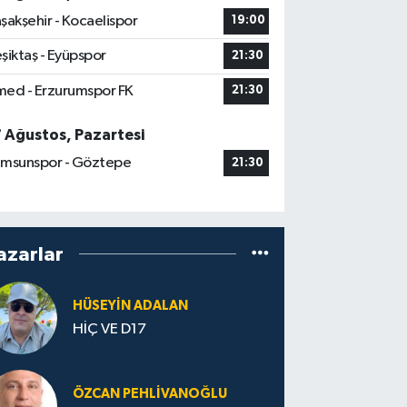
şakşehir - Kocaelispor
19:00
şiktaş - Eyüpspor
21:30
ed - Erzurumspor FK
21:30
7 Ağustos, Pazartesi
msunspor - Göztepe
21:30
azarlar
HÜSEYIN ADALAN
HİÇ VE D17
ÖZCAN PEHLIVANOĞLU