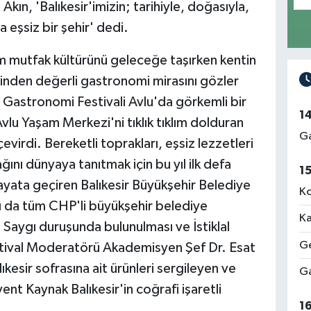
ın, 'Balıkesir'imizin; tarihiyle, doğasıyla,
 eşsiz bir şehir' dedi.
im mutfak kültürünü geleceğe taşırken kentin
rinden değerli gastronomi mirasını gözler
r Gastronomi Festivali Avlu'da görkemli bir
1
. Avlu Yaşam Merkezi'ni tıklık tıklım dolduran
Ga
çevirdi. Bereketli toprakları, eşsiz lezzetleri
ını dünyaya tanıtmak için bu yıl ilk defa
1
hayata geçiren Balıkesir Büyükşehir Belediye
Ko
nı da tüm CHP'li büyükşehir belediye
Ka
i. Saygı duruşunda bulunulması ve İstiklal
Ge
stival Moderatörü Akademisyen Şef Dr. Esat
esir sofrasına ait ürünleri sergileyen ve
Ga
ent Kaynak Balıkesir'in coğrafi işaretli
1