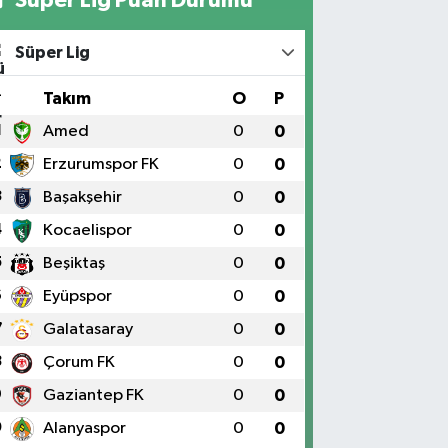
Süper Lig
#
Takım
O
P
1
Amed
0
0
2
Erzurumspor FK
0
0
3
Başakşehir
0
0
4
Kocaelispor
0
0
5
Beşiktaş
0
0
6
Eyüpspor
0
0
7
Galatasaray
0
0
8
Çorum FK
0
0
9
Gaziantep FK
0
0
0
Alanyaspor
0
0