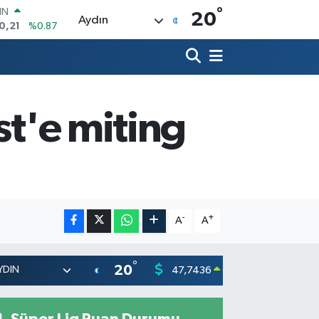
°
R
20
Aydın
36
%0.18
10
%0.32
İN
11
%0.38
ALTIN
.55
%0.03
st'e miting
00
9
%-14
IN
0,21
%0.87
-
+
A
A
°
20
47,7436
55,251
0.18
%
Süper Lig Puan Durumu