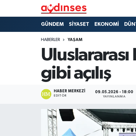
GÜNDEM
Nöbetçi Eczaneler
GÜNDEM
SİYASET
EKONOMİ
DÜN
SİYASET
Hava Durumu
HABERLER
YAŞAM
Uluslararası
EKONOMİ
Aydin Namaz Vakitleri
gibi açılış
DÜNYA
Trafik Durumu
SPOR
Süper Lig Puan Durumu ve Fikstür
HABER MERKEZI
09.05.2026 - 18:00
EDITÖR
YAYINLANMA
MAGAZİN
Tüm Manşetler
YAŞAM
Son Dakika Haberleri
Haber Arşivi