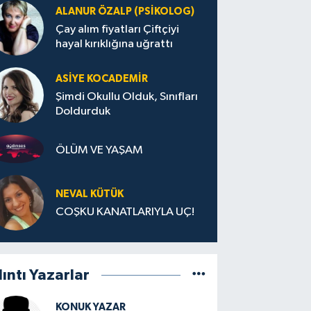
ALANUR ÖZALP (PSIKOLOG)
Çay alım fiyatları Çiftçiyi
hayal kırıklığına uğrattı
ASIYE KOCADEMİR
Şimdi Okullu Olduk, Sınıfları
Doldurduk
ÖLÜM VE YAŞAM
NEVAL KÜTÜK
COŞKU KANATLARIYLA UÇ!
lıntı Yazarlar
KONUK YAZAR