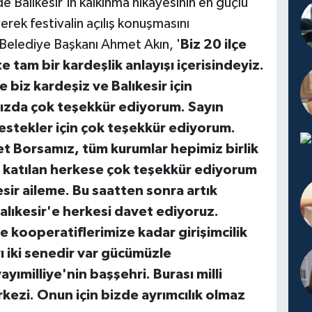
e Balıkesir'in kalkınma hikâyesinin en güçlü
erek festivalin açılış konuşmasını
 Belediye Başkanı Ahmet Akın, '
Biz 20 ilçe
e tam bir kardeşlik anlayışı içerisindeyiz.
 biz kardeşiz ve Balıkesir için
ınızda çok teşekkür ediyorum. Sayın
estekler için çok teşekkür ediyorum.
et Borsamız, tüm kurumlar hepimiz birlik
a katılan herkese çok teşekkür ediyorum
ir aileme. Bu saatten sonra artık
lıkesir'e herkesi davet ediyoruz.
e kooperatiflerimize kadar girişimcilik
ı iki senedir var gücümüzle
ayımilliye'nin başşehri. Burası milli
rkezi. Onun için bizde ayrımcılık olmaz