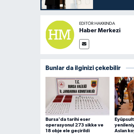
EDITÖR HAKKINDA
Haber Merkezi
Bunlar da ilginizi çekebilir
Bursa'da tarihi eser
Eyüpsul
operasyonu! 273 sikke ve
yenileniy
18 obje ele geçirildi
Aslan k