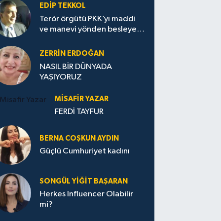
EDIP TEKKOL
Terör örgütü PKK’yı maddi
ve manevi yönden besleyen
Avrupa...
ZERRIN ERDOĞAN
NASIL BİR DÜNYADA
YAŞIYORUZ
MISAFIR YAZAR
FERDİ TAYFUR
BERNA COŞKUN AYDIN
Güçlü Cumhuriyet kadını
SONGÜL YIĞIT BAŞARAN
Herkes Influencer Olabilir
mi?