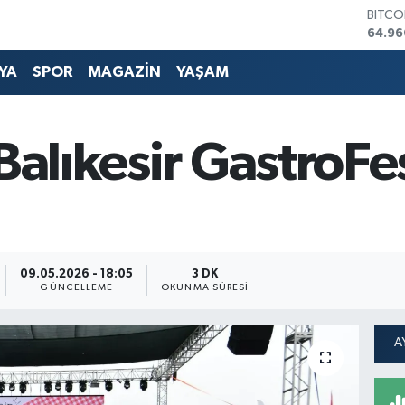
DOLA
47,74
EURO
55,25
YA
SPOR
MAGAZİN
YAŞAM
STERL
64,48
GRAM 
6660
 Balıkesir GastroFe
BİST1
13.77
BITCO
64.96
09.05.2026 - 18:05
3 DK
GÜNCELLEME
OKUNMA SÜRESI