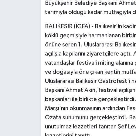
Büyükşehir Belediye Başkanı Ahmet Ak
tarımıyla olduğu kadar mutfağıyla da
BALIKESİR (İGFA) - Balıkesir'in kad
köklü geçmişiyle harmanlanan birbi
önüne seren 1. Uluslararası Balıkesi
açılışla kapılarını ziyaretçilere açtı
vatandaşlar festivali miting alanına 
ve doğasıyla öne çıkan kentin mutfağ
Uluslararası Balıkesir Gastrofest'i 
Başkanı Ahmet Akın, festival açılışı
başkanları ile birlikte gerçekleştird
Marşı'nın okunmasının ardından Fe
Özata sunumunu gerçekleştirdi. Balık
unutulmaz lezzetleri tanıtan Şef Lev
lezzetlerini tanıttı.