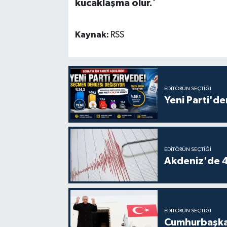
kucaklaşma olur.
'
Kaynak:
RSS
EDITÖRÜN SEÇTIĞI
Yeni Parti'de
EDITÖRÜN SEÇTIĞI
Akdeniz'de 
EDITÖRÜN SEÇTIĞI
Cumhurbaşkan