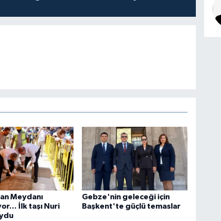
tan Meydanı
Gebze'nin geleceği için
or... İlk taşı Nuri
Başkent'te güçlü temaslar
oydu