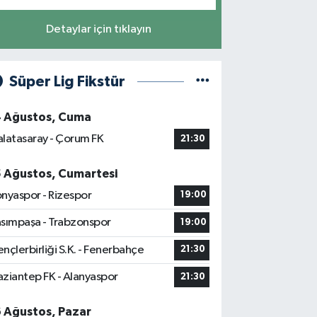
Detaylar için tıklayın
Süper Lig Fikstür
4 Ağustos, Cuma
latasaray - Çorum FK
21:30
5 Ağustos, Cumartesi
nyaspor - Rizespor
19:00
sımpaşa - Trabzonspor
19:00
nçlerbirliği S.K. - Fenerbahçe
21:30
ziantep FK - Alanyaspor
21:30
6 Ağustos, Pazar