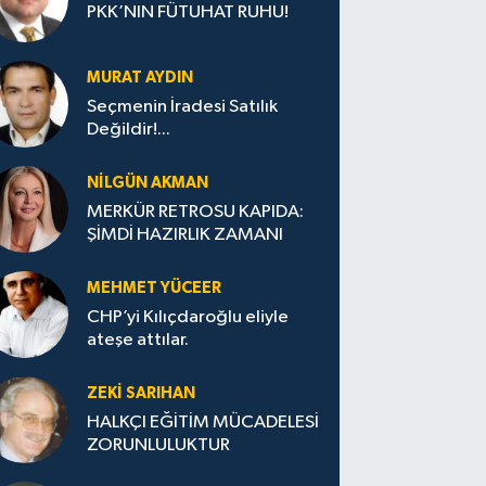
PKK’NIN FÜTUHAT RUHU!
MURAT AYDIN
Seçmenin İradesi Satılık
Değildir!...
NILGÜN AKMAN
MERKÜR RETROSU KAPIDA:
ŞİMDİ HAZIRLIK ZAMANI
MEHMET YÜCEER
CHP’yi Kılıçdaroğlu eliyle
ateşe attılar.
ZEKI SARIHAN
HALKÇI EĞİTİM MÜCADELESİ
ZORUNLULUKTUR