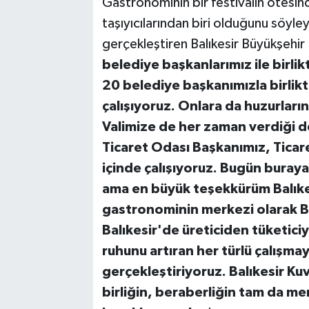
Gastronominin bir festivalin ötesind
taşıyıcılarından biri olduğunu söyley
gerçekleştiren Balıkesir Büyükşehir
belediye başkanlarımız ile birlikt
20 belediye başkanımızla birlikte
çalışıyoruz. Onlara da huzurlar
Valimize de her zaman verdiği d
Ticaret Odası Başkanımız, Ticar
içinde çalışıyoruz. Bugün buray
ama en büyük teşekkürüm Balıkes
gastronominin merkezi olarak Ba
Balıkesir'de üreticiden tüketiciy
ruhunu artıran her türlü çalışmay
gerçekleştiriyoruz. Balıkesir Kuv
birliğin, beraberliğin tam da me