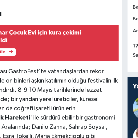
Ba
I
Be
Am
nar Çocuk Evi için kura çekimi
ldi
1
üle
Sa
rarası GastroFest'te vatandaşlardan rekor
on binleri aşkın katılımın olduğu festivalin ilk
Y
ndırdı. 8-9-10 Mayıs tarihlerinde lezzet
lde; bir yandan yerel üreticiler, küresel
n da coğrafi işaretli ürünlerin
ak Hareketi
' ile sürdürülebilir bir gastronomi
 Aralarında; Danilo Zanna, Sahrap Soysal,
), Esra Tokelli, Maria Ekmekçioğlu gibi