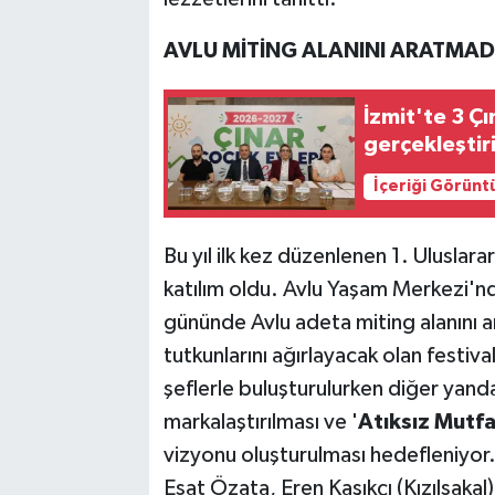
AVLU MİTİNG ALANINI ARATMAD
İzmit'te 3 Çı
gerçekleştiri
İçeriği Görünt
Bu yıl ilk kez düzenlenen 1. Ulusla
katılım oldu. Avlu Yaşam Merkezi'nde 
gününde Avlu adeta miting alanını a
tutkunlarını ağırlayacak olan festiva
şeflerle buluşturulurken diğer yanda
markalaştırılması ve '
Atıksız Mutf
vizyonu oluşturulması hedefleniyor.
Esat Özata, Eren Kaşıkçı (Kızılsakal