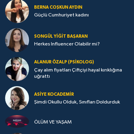
BERNA COŞKUN AYDIN
Güçlü Cumhuriyet kadını
SONGÜL YIĞIT BAŞARAN
Herkes Influencer Olabilir mi?
ALANUR ÖZALP (PSIKOLOG)
Çay alım fiyatları Çiftçiyi hayal kırıklığına
uğrattı
ASIYE KOCADEMİR
Şimdi Okullu Olduk, Sınıfları Doldurduk
ÖLÜM VE YAŞAM