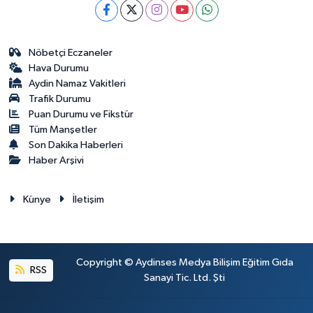
Nöbetçi Eczaneler
Hava Durumu
Aydin Namaz Vakitleri
Trafik Durumu
Puan Durumu ve Fikstür
Tüm Manşetler
Son Dakika Haberleri
Haber Arşivi
Künye
İletişim
Copyright © Aydinses Medya Bilişim Eğitim Gıda
RSS
Sanayi Tic. Ltd. Şti