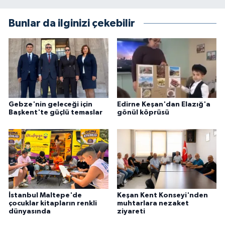
Bunlar da ilginizi çekebilir
Gebze'nin geleceği için
Edirne Keşan'dan Elazığ'a
Başkent'te güçlü temaslar
gönül köprüsü
İstanbul Maltepe'de
Keşan Kent Konseyi'nden
çocuklar kitapların renkli
muhtarlara nezaket
dünyasında
ziyareti