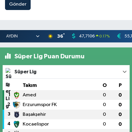
Gönder
°
36
47,7106
55,
0.17
%
Süper Lig Puan Durumu
Süper Lig
#
Takım
O
P
1
Amed
0
0
2
Erzurumspor FK
0
0
3
Başakşehir
0
0
4
Kocaelispor
0
0