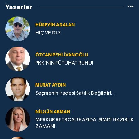
Yazarlar
HÜSEYIN ADALAN
HİÇ VE D17
ÖZCAN PEHLIVANOĞLU
PKK’NIN FÜTUHAT RUHU!
MURAT AYDIN
Seçmenin İradesi Satılık Değildir!...
NILGÜN AKMAN
MERKÜR RETROSU KAPIDA: ŞİMDİ HAZIRLIK
ZAMANI