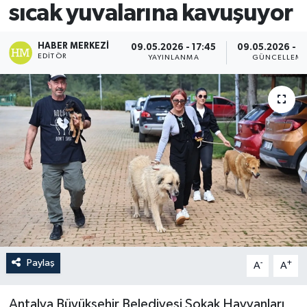
sıcak yuvalarına kavuşuyor
HABER MERKEZI
09.05.2026 - 17:45
09.05.2026 - 1
EDITÖR
YAYINLANMA
GÜNCELLEM
Paylaş
-
+
A
A
Antalya Büyükşehir Belediyesi Sokak Hayvanları