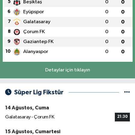
5
Beşiktaş
0
0
6
Eyüpspor
0
0
7
Galatasaray
0
0
8
Çorum FK
0
0
9
Gaziantep FK
0
0
10
Alanyaspor
0
0
Detaylar için tıklayın
Süper Lig Fikstür
14 Ağustos, Cuma
Galatasaray - Çorum FK
21:30
15 Ağustos, Cumartesi