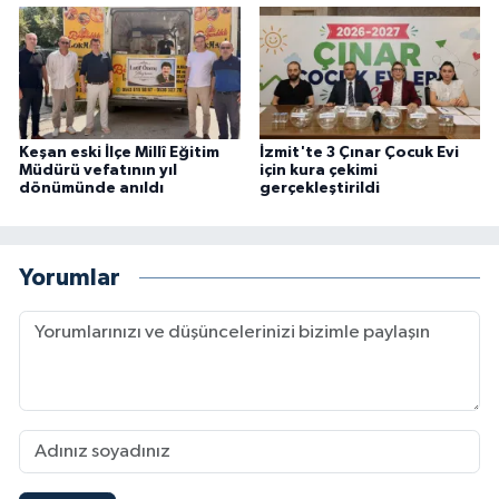
Keşan eski İlçe Millî Eğitim
İzmit'te 3 Çınar Çocuk Evi
Müdürü vefatının yıl
için kura çekimi
dönümünde anıldı
gerçekleştirildi
Yorumlar