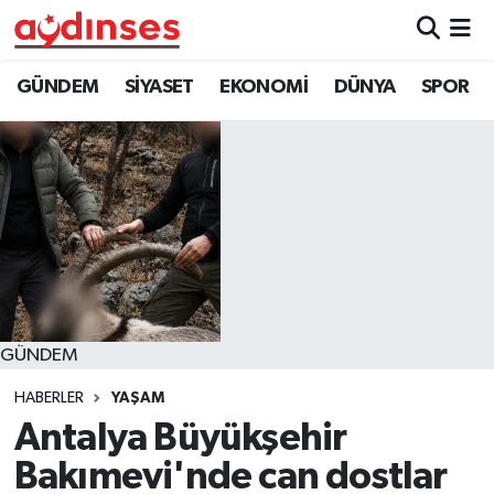
GÜNDEM
Nöbetçi Eczaneler
GÜNDEM
SİYASET
EKONOMİ
DÜNYA
SPOR
SİYASET
Hava Durumu
EKONOMİ
Aydin Namaz Vakitleri
DÜNYA
Trafik Durumu
SPOR
Süper Lig Puan Durumu ve Fikstür
GÜNDEM
MAGAZİN
Tüm Manşetler
HABERLER
YAŞAM
YAŞAM
Son Dakika Haberleri
Antalya Büyükşehir
Bakımevi'nde can dostlar
Haber Arşivi