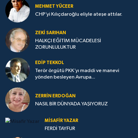
MEHMET YÜCEER
CHP’yi Kılıçdaroğlu eliyle ateşe attılar.
ZEKI SARIHAN
HALKÇI EĞİTİM MÜCADELESİ
ZORUNLULUKTUR
EDIP TEKKOL
Terör örgütü PKK’yı maddi ve manevi
yönden besleyen Avrupa...
ZERRIN ERDOĞAN
NASIL BİR DÜNYADA YAŞIYORUZ
MISAFIR YAZAR
FERDİ TAYFUR