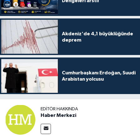
Dengeleri arstı!
Akdeniz'de 4,1 büyüklüğünde
deprem
Cumhurbaşkanı Erdoğan, Suudi
Arabistan yolcusu
EDITÖR HAKKINDA
Haber Merkezi