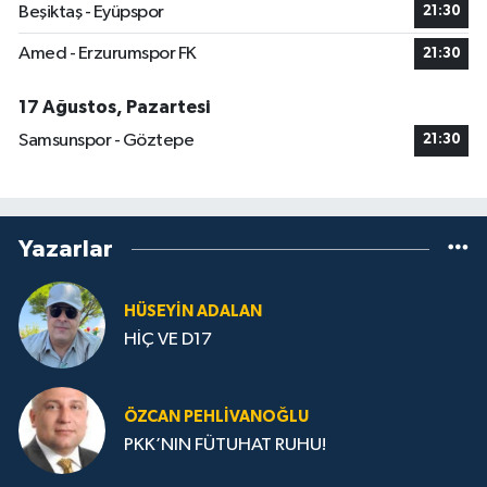
Beşiktaş - Eyüpspor
21:30
Amed - Erzurumspor FK
21:30
17 Ağustos, Pazartesi
Samsunspor - Göztepe
21:30
Yazarlar
HÜSEYIN ADALAN
HİÇ VE D17
ÖZCAN PEHLIVANOĞLU
PKK’NIN FÜTUHAT RUHU!