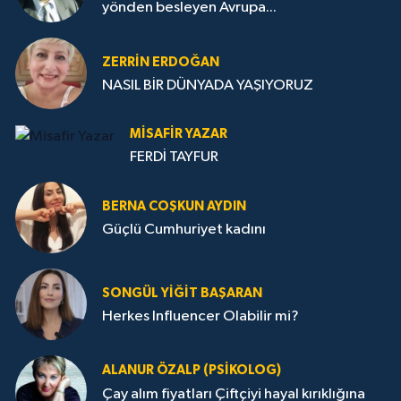
yönden besleyen Avrupa...
ZERRIN ERDOĞAN
NASIL BİR DÜNYADA YAŞIYORUZ
MISAFIR YAZAR
FERDİ TAYFUR
BERNA COŞKUN AYDIN
Güçlü Cumhuriyet kadını
SONGÜL YIĞIT BAŞARAN
Herkes Influencer Olabilir mi?
ALANUR ÖZALP (PSIKOLOG)
Çay alım fiyatları Çiftçiyi hayal kırıklığına