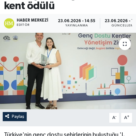
kent ödülü
HABER MERKEZI
23.06.2026 - 14:55
23.06.2026 - 1
EDITÖR
YAYINLANMA
GÜNCELLEME
Paylaş
-
+
A
A
Türkiye'nin genç dostu şehirlerinin buluştuğu 'I.