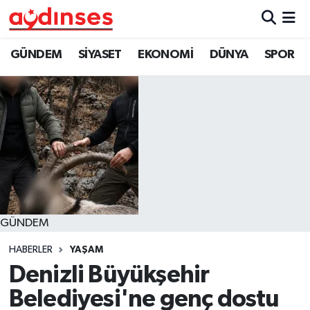
GÜNDEM
Nöbetçi Eczaneler
GÜNDEM
SİYASET
EKONOMİ
DÜNYA
SPOR
SİYASET
Hava Durumu
EKONOMİ
Aydin Namaz Vakitleri
DÜNYA
Trafik Durumu
SPOR
Süper Lig Puan Durumu ve Fikstür
GÜNDEM
MAGAZİN
Tüm Manşetler
HABERLER
YAŞAM
YAŞAM
Son Dakika Haberleri
Denizli Büyükşehir
Belediyesi'ne genç dostu
Haber Arşivi