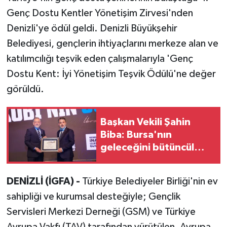
Genç Dostu Kentler Yönetişim Zirvesi'nden
Denizli'ye ödül geldi. Denizli Büyükşehir
Belediyesi, gençlerin ihtiyaçlarını merkeze alan ve
katılımcılığı teşvik eden çalışmalarıyla 'Genç
Dostu Kent: İyi Yönetişim Teşvik Ödülü'ne değer
görüldü.
Başkan Vekili Şahin
Biba: Bursa'nın
geleceğini bütüncül
anlayışla planlıyoruz
DENİZLİ (İGFA) -
Türkiye Belediyeler Birliği'nin ev
sahipliği ve kurumsal desteğiyle; Gençlik
Servisleri Merkezi Derneği (GSM) ve Türkiye
Avrupa Vakfı (TAV) tarafından yürütülen, Avrupa