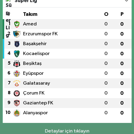
Süper Lig
#
Takım
O
P
1
Amed
0
0
2
Erzurumspor FK
0
0
3
Başakşehir
0
0
4
Kocaelispor
0
0
5
Beşiktaş
0
0
6
Eyüpspor
0
0
7
Galatasaray
0
0
8
Çorum FK
0
0
9
Gaziantep FK
0
0
10
Alanyaspor
0
0
Detaylar için tıklayın