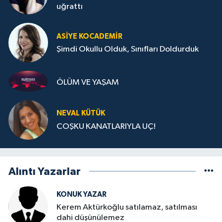
uğrattı
ASIYE KOCADEMİR
Şimdi Okullu Olduk, Sınıfları Doldurduk
ÖLÜM VE YAŞAM
NEVAL KÜTÜK
COŞKU KANATLARIYLA UÇ!
Alıntı Yazarlar
KONUK YAZAR
Kerem Aktürkoğlu satılamaz, satılması
dahi düşünülemez