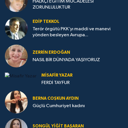
HALKÇI EĞİTİM MÜCADELESİ
ZORUNLULUKTUR
EDIP TEKKOL
Terör örgütü PKK’yı maddi ve manevi
yönden besleyen Avrupa...
ZERRIN ERDOĞAN
NASIL BİR DÜNYADA YAŞIYORUZ
MISAFIR YAZAR
FERDİ TAYFUR
BERNA COŞKUN AYDIN
Güçlü Cumhuriyet kadını
SONGÜL YIĞIT BAŞARAN