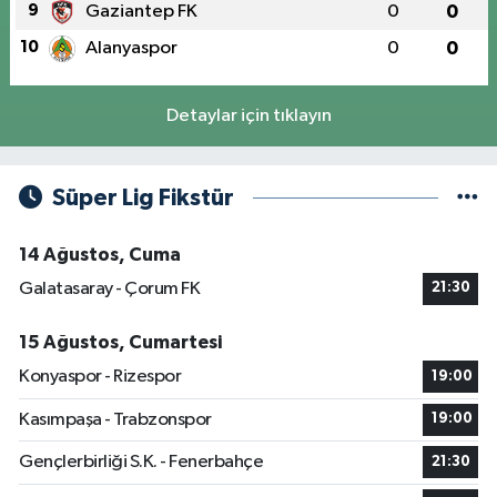
9
Gaziantep FK
0
0
10
Alanyaspor
0
0
Detaylar için tıklayın
Süper Lig Fikstür
14 Ağustos, Cuma
Galatasaray - Çorum FK
21:30
15 Ağustos, Cumartesi
Konyaspor - Rizespor
19:00
Kasımpaşa - Trabzonspor
19:00
Gençlerbirliği S.K. - Fenerbahçe
21:30