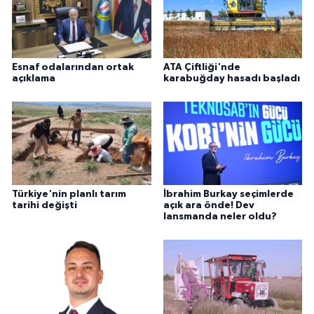
Esnaf odalarından ortak
ATA Çiftliği'nde
açıklama
karabuğday hasadı başladı
Türkiye'nin planlı tarım
İbrahim Burkay seçimlerde
tarihi değişti
açık ara önde! Dev
lansmanda neler oldu?