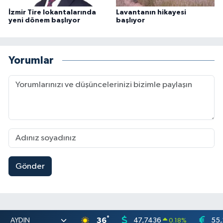
İzmir Tire lokantalarında
Lavantanın hikayesi
yeni dönem başlıyor
başlıyor
Yorumlar
Gönder
°
36
47,7436
55,
0.18
%