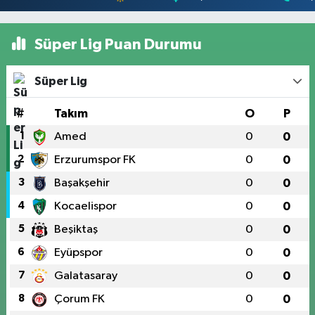
Süper Lig Puan Durumu
Süper Lig
#
Takım
O
P
1
Amed
0
0
2
Erzurumspor FK
0
0
3
Başakşehir
0
0
4
Kocaelispor
0
0
5
Beşiktaş
0
0
6
Eyüpspor
0
0
7
Galatasaray
0
0
8
Çorum FK
0
0