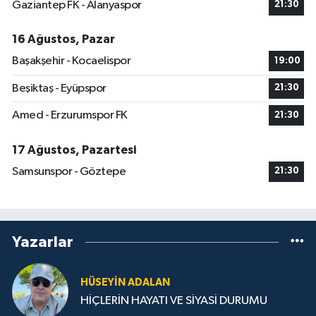
Gaziantep FK - Alanyaspor
21:30
16 Ağustos, Pazar
Başakşehir - Kocaelispor
19:00
Beşiktaş - Eyüpspor
21:30
Amed - Erzurumspor FK
21:30
17 Ağustos, Pazartesi
Samsunspor - Göztepe
21:30
Yazarlar
HÜSEYIN ADALAN
HİÇLERİN HAYATI VE SİYASİ DURUMU