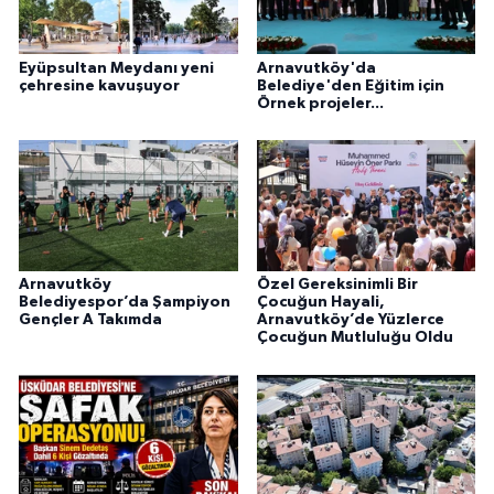
Eyüpsultan Meydanı yeni
Arnavutköy'da
çehresine kavuşuyor
Belediye'den Eğitim için
Örnek projeler...
Arnavutköy
Özel Gereksinimli Bir
Belediyespor’da Şampiyon
Çocuğun Hayali,
Gençler A Takımda
Arnavutköy’de Yüzlerce
Çocuğun Mutluluğu Oldu