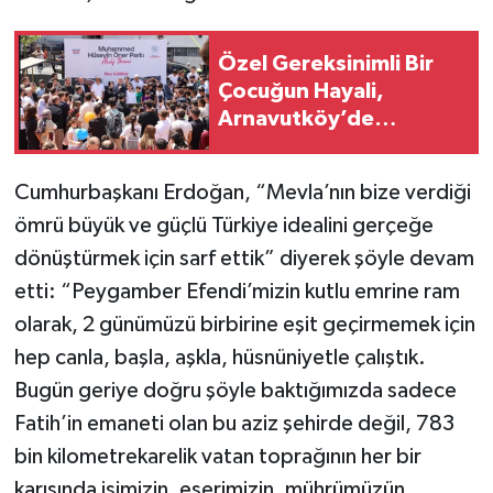
Özel Gereksinimli Bir
Çocuğun Hayali,
Arnavutköy’de
Yüzlerce Çocuğun
Mutluluğu Oldu
Cumhurbaşkanı Erdoğan, “Mevla’nın bize verdiği
ömrü büyük ve güçlü Türkiye idealini gerçeğe
dönüştürmek için sarf ettik” diyerek şöyle devam
etti: “Peygamber Efendi’mizin kutlu emrine ram
olarak, 2 günümüzü birbirine eşit geçirmemek için
hep canla, başla, aşkla, hüsnüniyetle çalıştık.
Bugün geriye doğru şöyle baktığımızda sadece
Fatih’in emaneti olan bu aziz şehirde değil, 783
bin kilometrekarelik vatan toprağının her bir
karışında işimizin, eserimizin, mührümüzün