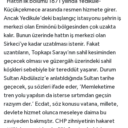
“Hattın ilk bölümü 1871 yılında Yedikule-
Küçükçekmece arasında resmen hizmete girer.
Ancak Yedikule’deki başlangıç istasyonu şehrin iş
merkezi olan Eminönü bölgesinden çok uzakta
kalır. Bunun üzerinde hattın iş merkezi olan
Sirkeci’ye kadar uzatılması istenir. Fakat
uzantıların, Topkapı Sarayı’nın sahil kesiminden
geçecek olması ve güzergâh üzerindeki sahil
köşkleri sebebiyle bir tereddüt yaşanır. Durum
Sultan Abdülaziz’e anlatıldığında Sultan tarihe
geçecek, şu sözleri ifade eder, ‘Memleketime
tren yolu yapılsın da isterse sırtımdan geçsin
razıyım der.’ Ecdat, söz konusu vatana, millete,
devlete hizmet olunca meseleye daima bu
zaviyeden bakmıştır. CHP zihniyetinin hakaret