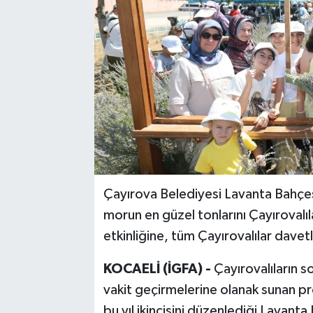
Çayırova Belediyesi Lavanta Bahçesi
morun en güzel tonlarını Çayırovalı
etkinliğine, tüm Çayırovalılar davetl
KOCAELİ (İGFA) -
Çayırovalıların s
vakit geçirmelerine olanak sunan pr
bu yıl ikincisini düzenlediği Lavanta 