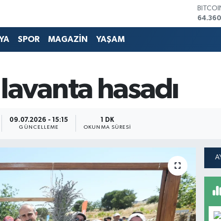
DOLA
47,714
EURO
55,03
YA
SPOR
MAGAZİN
YAŞAM
STERLİ
64,24
GRAM 
6574.8
lavanta hasadı
BİST10
13.887
BITCO
64.360
09.07.2026 - 15:15
1 DK
GÜNCELLEME
OKUNMA SÜRESI