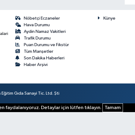
Nöbetçi Eczaneler
Künye
Hava Durumu
Aydin Namaz Vakitleri
lari
Trafik Durumu
Puan Durumu ve Fikstür
Tüm Manşetler
Son Dakika Haberleri
Haber Arşivi
ğitim Gıda Sanayi Tic. Ltd. Şti
n faydalanıyoruz. Detaylar için lütfen tıklayın.
Tamam