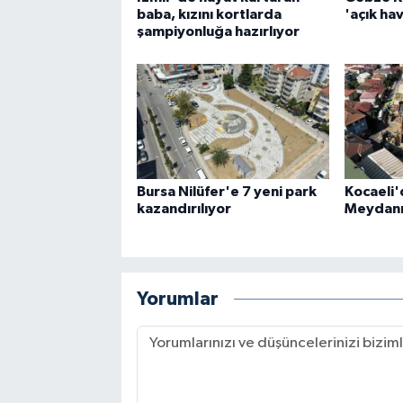
baba, kızını kortlarda
'açık hav
şampiyonluğa hazırlıyor
Bursa Nilüfer'e 7 yeni park
Kocaeli'
kazandırılıyor
Meydanı 
Yorumlar