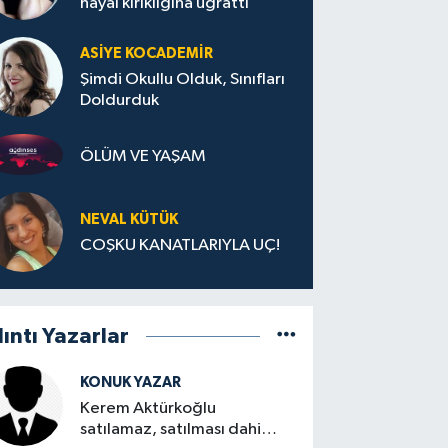
hayal kırıklığına uğrattı
ASIYE KOCADEMİR
Şimdi Okullu Olduk, Sınıfları
Doldurduk
ÖLÜM VE YAŞAM
NEVAL KÜTÜK
COŞKU KANATLARIYLA UÇ!
lıntı Yazarlar
KONUK YAZAR
Kerem Aktürkoğlu
satılamaz, satılması dahi