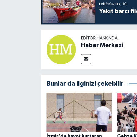
EDITÖRÜN SEÇTIĞI
Yakıt barcı fi
EDITÖR HAKKINDA
Haber Merkezi
Bunlar da ilginizi çekebilir
İzmir'de hayat kurtaran
Gebze K