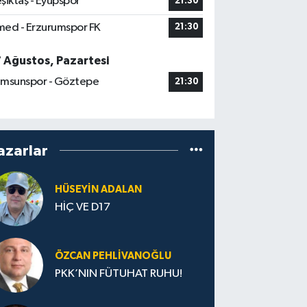
şiktaş - Eyüpspor
21:30
ed - Erzurumspor FK
21:30
7 Ağustos, Pazartesi
msunspor - Göztepe
21:30
azarlar
HÜSEYIN ADALAN
HİÇ VE D17
ÖZCAN PEHLIVANOĞLU
PKK’NIN FÜTUHAT RUHU!