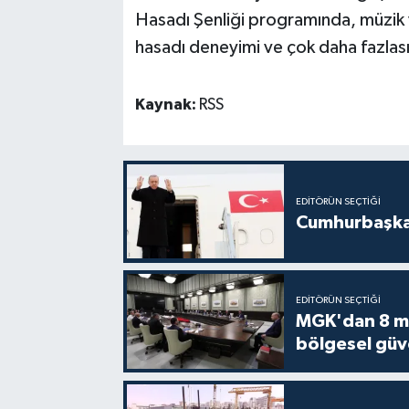
Hasadı Şenliği programında, müzik ve
hasadı deneyimi ve çok daha fazlası
Kaynak:
RSS
EDITÖRÜN SEÇTIĞI
Cumhurbaşkan
EDITÖRÜN SEÇTIĞI
MGK'dan 8 mad
bölgesel güv