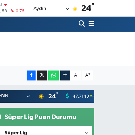
°
R
24
Aydın
3
%0.16
17
%-0.02
N
63
%0.07
ALTIN
1
%1.44
0
%64
IN
,53
%-0.76
-
+
A
A
°
24
47,7143
55,031
0.16
%
Süper Lig Puan Durumu
Süper Lig