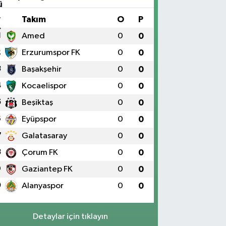
#
Takım
O
P
1
Amed
0
0
2
Erzurumspor FK
0
0
3
Başakşehir
0
0
4
Kocaelispor
0
0
5
Beşiktaş
0
0
6
Eyüpspor
0
0
7
Galatasaray
0
0
8
Çorum FK
0
0
9
Gaziantep FK
0
0
0
Alanyaspor
0
0
Detaylar için tıklayın