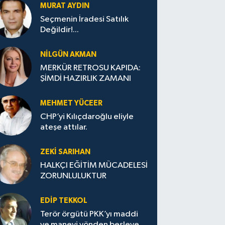
MURAT AYDIN
Seçmenin İradesi Satılık
Değildir!...
NILGÜN AKMAN
MERKÜR RETROSU KAPIDA:
ŞİMDİ HAZIRLIK ZAMANI
MEHMET YÜCEER
CHP’yi Kılıçdaroğlu eliyle
ateşe attılar.
ZEKI SARIHAN
HALKÇI EĞİTİM MÜCADELESİ
ZORUNLULUKTUR
EDIP TEKKOL
Terör örgütü PKK’yı maddi
ve manevi yönden besleyen