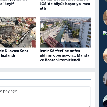
a' keyif
LGS'de büyük başarıya imza
attı
de Dilovası Kent
İzmir Körfezi'ne nefes
hızlandı
aldıran operasyon... Manda
ve Bostanlı temizlendi