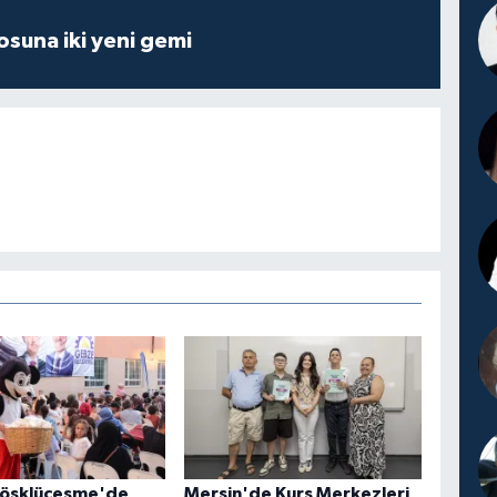
losuna iki yeni gemi
öşklüçeşme'de
Mersin'de Kurs Merkezleri