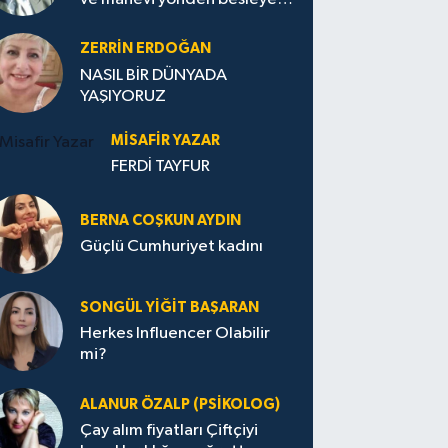
Avrupa...
ZERRIN ERDOĞAN
NASIL BİR DÜNYADA
YAŞIYORUZ
MISAFIR YAZAR
FERDİ TAYFUR
BERNA COŞKUN AYDIN
Güçlü Cumhuriyet kadını
SONGÜL YIĞIT BAŞARAN
Herkes Influencer Olabilir
mi?
ALANUR ÖZALP (PSIKOLOG)
Çay alım fiyatları Çiftçiyi