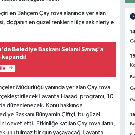
çirilen Bahçem Çayırova alanında yer alan
 doğanın en güzel renklerini ilçe sakinleriyle
1
Ga
a'da Belediye Başkanı Selami Savaş'a
1
a kapandı!
Ko
üle
Ka
hçeler Müdürlüğü yanında yer alan Çayırova
Ge
çekleştirilecek Lavanta Hasadı programı, 10
Ga
da düzenlenecek. Konu hakkında
ediye Başkanı Bünyamin Çiftçi, bu güzel
1
ini davet etti. Etkinliğe katılan Çayırovalıların,
Ba
cek unutulmaz bir gün yaşayacağı Lavanta