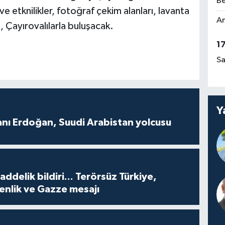
Be
 etknilikler, fotoğraf çekim alanları, lavanta
Am
, Çayırovalılarla buluşacak.
1
Sa
Y
ı Erdoğan, Suudi Arabistan yolcusu
delik bildiri... Terörsüz Türkiye,
enlik ve Gazze mesajı