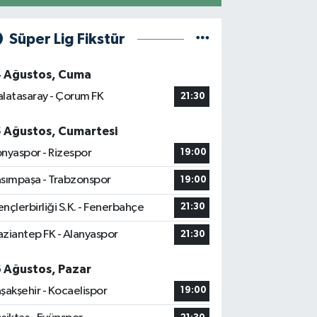
Süper Lig Fikstür
4 Ağustos, Cuma
latasaray - Çorum FK
21:30
5 Ağustos, Cumartesi
nyaspor - Rizespor
19:00
sımpaşa - Trabzonspor
19:00
nçlerbirliği S.K. - Fenerbahçe
21:30
ziantep FK - Alanyaspor
21:30
6 Ağustos, Pazar
şakşehir - Kocaelispor
19:00