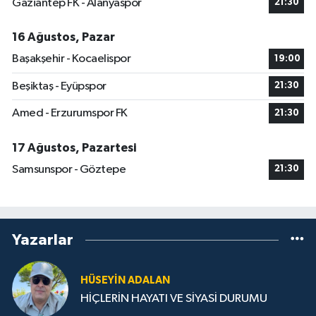
Gaziantep FK - Alanyaspor
21:30
16 Ağustos, Pazar
Başakşehir - Kocaelispor
19:00
Beşiktaş - Eyüpspor
21:30
Amed - Erzurumspor FK
21:30
17 Ağustos, Pazartesi
Samsunspor - Göztepe
21:30
Yazarlar
HÜSEYIN ADALAN
HİÇLERİN HAYATI VE SİYASİ DURUMU