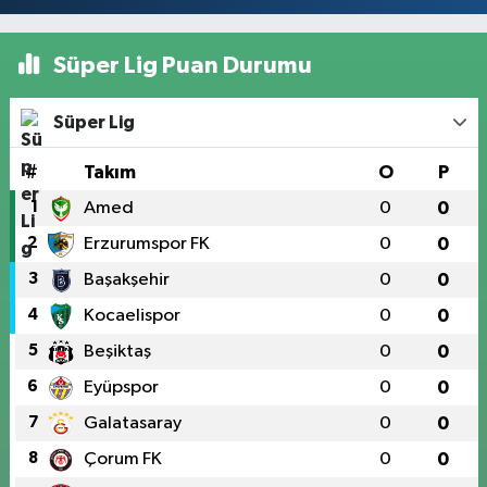
Süper Lig Puan Durumu
Süper Lig
#
Takım
O
P
1
Amed
0
0
2
Erzurumspor FK
0
0
3
Başakşehir
0
0
4
Kocaelispor
0
0
5
Beşiktaş
0
0
6
Eyüpspor
0
0
7
Galatasaray
0
0
8
Çorum FK
0
0