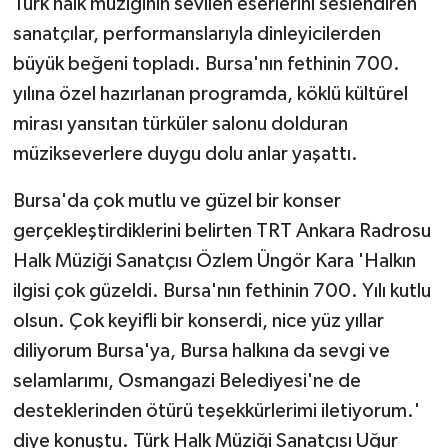
Türk halk müziğinin sevilen eserlerini seslendiren
sanatçılar, performanslarıyla dinleyicilerden
büyük beğeni topladı. Bursa'nın fethinin 700.
yılına özel hazırlanan programda, köklü kültürel
mirası yansıtan türküler salonu dolduran
müzikseverlere duygu dolu anlar yaşattı.
Bursa'da çok mutlu ve güzel bir konser
gerçekleştirdiklerini belirten TRT Ankara Radrosu
Halk Müziği Sanatçısı Özlem Üngör Kara 'Halkın
ilgisi çok güzeldi. Bursa'nın fethinin 700. Yılı kutlu
olsun. Çok keyifli bir konserdi, nice yüz yıllar
diliyorum Bursa'ya, Bursa halkına da sevgi ve
selamlarımı, Osmangazi Belediyesi'ne de
desteklerinden ötürü teşekkürlerimi iletiyorum.'
diye konuştu. Türk Halk Müziği Sanatçısı Uğur