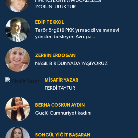
HALKÇI EĞİTİM MÜCADELESİ
ZORUNLULUKTUR
EDIP TEKKOL
Terör örgütü PKK’yı maddi ve manevi
yönden besleyen Avrupa...
ZERRIN ERDOĞAN
NASIL BİR DÜNYADA YAŞIYORUZ
MISAFIR YAZAR
FERDİ TAYFUR
BERNA COŞKUN AYDIN
Güçlü Cumhuriyet kadını
SONGÜL YIĞIT BAŞARAN