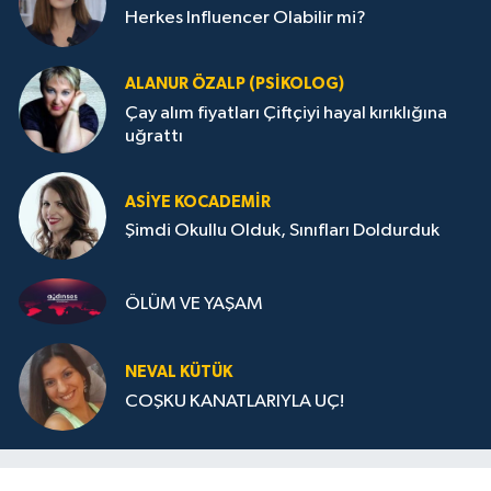
Herkes Influencer Olabilir mi?
ALANUR ÖZALP (PSIKOLOG)
Çay alım fiyatları Çiftçiyi hayal kırıklığına
uğrattı
ASIYE KOCADEMİR
Şimdi Okullu Olduk, Sınıfları Doldurduk
ÖLÜM VE YAŞAM
NEVAL KÜTÜK
COŞKU KANATLARIYLA UÇ!