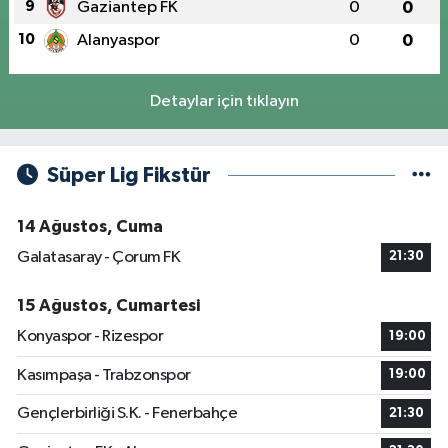
9
Gaziantep FK
0
0
10
Alanyaspor
0
0
Detaylar için tıklayın
Süper Lig Fikstür
14 Ağustos, Cuma
Galatasaray - Çorum FK
21:30
15 Ağustos, Cumartesi
Konyaspor - Rizespor
19:00
Kasımpaşa - Trabzonspor
19:00
Gençlerbirliği S.K. - Fenerbahçe
21:30