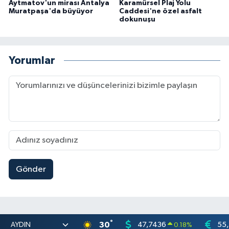
Aytmatov'un mirası Antalya
Karamürsel Plaj Yolu
Muratpaşa'da büyüyor
Caddesi'ne özel asfalt
dokunuşu
Yorumlar
Gönder
°
30
47,7436
55
0.18
%