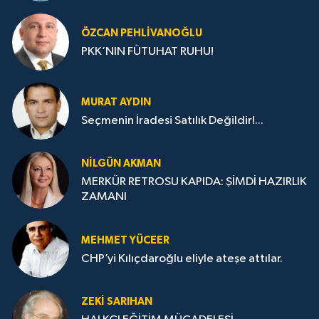
ÖZCAN PEHLIVANOĞLU
PKK’NIN FÜTUHAT RUHU!
MURAT AYDIN
Seçmenin İradesi Satılık Değildir!...
NILGÜN AKMAN
MERKÜR RETROSU KAPIDA: ŞİMDİ HAZIRLIK
ZAMANI
MEHMET YÜCEER
CHP’yi Kılıçdaroğlu eliyle ateşe attılar.
ZEKI SARIHAN