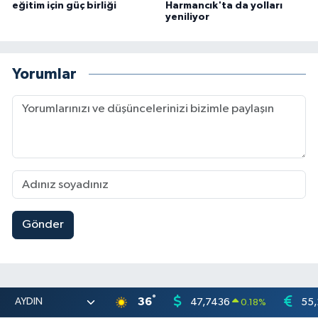
eğitim için güç birliği
Harmancık'ta da yolları
yeniliyor
Yorumlar
Gönder
°
36
47,7436
55,
0.18
%