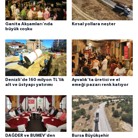
Ganita Akşamları'nda
Kırsal yollara neşter
büyük coşku
Denizli'de 160 milyon TL'lik
Ayvalık'ta üretici ve el
alt ve üstyapı yatırımı
emeği pazarı renk katıyor
DAĞDER ve BUMEV'den
Bursa Büyükşehir