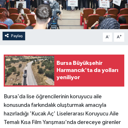
Paylaş
-
+
A
A
Bursa Büyükşehir
Harmancık'ta da yolları
yeniliyor
Bursa'da lise öğrencilerinin koruyucu aile
konusunda farkındalık oluşturmak amacıyla
hazırladığı 'Kucak Aç' Liselerarası Koruyucu Aile
Temalı Kısa Film Yarışması'nda dereceye girenler