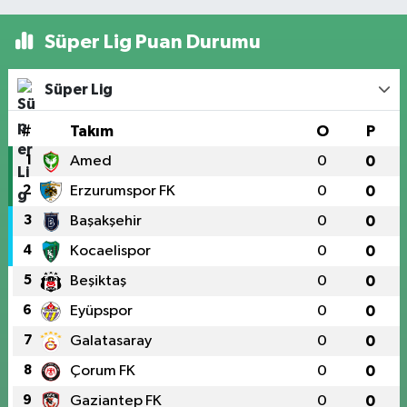
Süper Lig Puan Durumu
Süper Lig
#
Takım
O
P
1
Amed
0
0
2
Erzurumspor FK
0
0
3
Başakşehir
0
0
4
Kocaelispor
0
0
5
Beşiktaş
0
0
6
Eyüpspor
0
0
7
Galatasaray
0
0
8
Çorum FK
0
0
9
Gaziantep FK
0
0