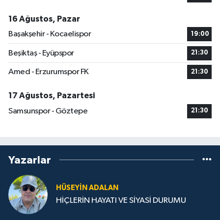
16 Ağustos, Pazar
Başakşehir - Kocaelispor
19:00
Beşiktaş - Eyüpspor
21:30
Amed - Erzurumspor FK
21:30
17 Ağustos, Pazartesi
Samsunspor - Göztepe
21:30
Yazarlar
HÜSEYIN ADALAN
HİÇLERİN HAYATI VE SİYASİ DURUMU