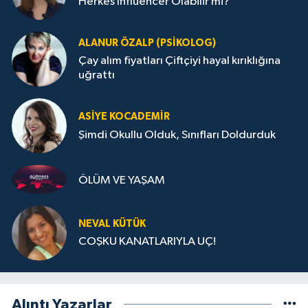
Herkes Influencer Olabilir mi?
ALANUR ÖZALP (PSIKOLOG)
Çay alım fiyatları Çiftçiyi hayal kırıklığına
uğrattı
ASIYE KOCADEMİR
Şimdi Okullu Olduk, Sınıfları Doldurduk
ÖLÜM VE YAŞAM
NEVAL KÜTÜK
COŞKU KANATLARIYLA UÇ!
Alıntı Yazarlar