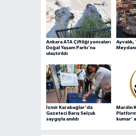
Ankara ATA Çiftliği yoncaları
Ayvalık,
Doğal Yaşam Parkı'na
Meydanı
ulaştırıldı
İzmir Karabağlar'da
Mardin K
Gazeteci Barış Selçuk
Platform
saygıyla anıldı
kumar' a