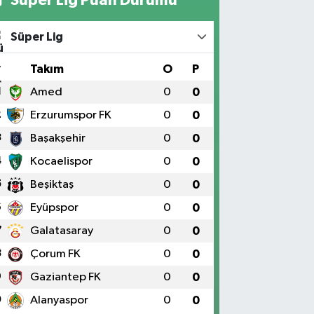
Süper Lig
#
Takım
O
P
1
Amed
0
0
2
Erzurumspor FK
0
0
3
Başakşehir
0
0
4
Kocaelispor
0
0
5
Beşiktaş
0
0
6
Eyüpspor
0
0
7
Galatasaray
0
0
8
Çorum FK
0
0
9
Gaziantep FK
0
0
0
Alanyaspor
0
0