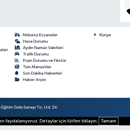
Nöbetçi Eczaneler
Künye
Hava Durumu
Aydin Namaz Vakitleri
lari
Trafik Durumu
Puan Durumu ve Fikstür
Tüm Manşetler
Son Dakika Haberleri
Haber Arşivi
ğitim Gıda Sanayi Tic. Ltd. Şti
n faydalanıyoruz. Detaylar için lütfen tıklayın.
Tamam