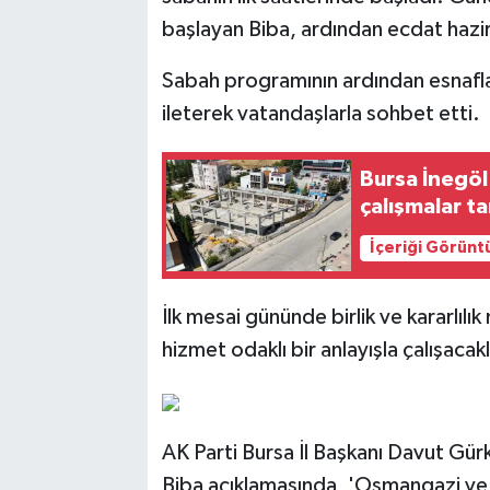
başlayan Biba, ardından ecdat hazire
Sabah programının ardından esnafla bi
ileterek vatandaşlarla sohbet etti.
Bursa İnegö
çalışmalar t
İçeriği Görünt
İlk mesai gününde birlik ve kararlılı
hizmet odaklı bir anlayışla çalışacakl
AK Parti Bursa İl Başkanı Davut Gürka
Biba açıklamasında, 'Osmangazi ve