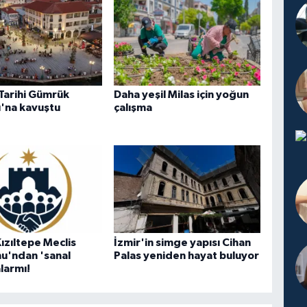
 Tarihi Gümrük
Daha yeşil Milas için yoğun
'na kavuştu
çalışma
ızıltepe Meclis
İzmir'in simge yapısı Cihan
u'ndan 'sanal
Palas yeniden hayat buluyor
larmı!