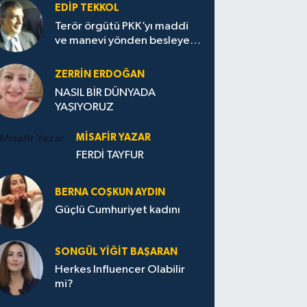
EDIP TEKKOL
Terör örgütü PKK’yı maddi
ve manevi yönden besleyen
Avrupa...
ZERRIN ERDOĞAN
NASIL BİR DÜNYADA
YAŞIYORUZ
MISAFIR YAZAR
FERDİ TAYFUR
BERNA COŞKUN AYDIN
Güçlü Cumhuriyet kadını
SONGÜL YIĞIT BAŞARAN
Herkes Influencer Olabilir
mi?