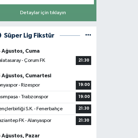
Detaylar için tıklayın
Süper Lig Fikstür
4 Ağustos, Cuma
latasaray - Çorum FK
21:30
5 Ağustos, Cumartesi
nyaspor - Rizespor
19:00
sımpaşa - Trabzonspor
19:00
nçlerbirliği S.K. - Fenerbahçe
21:30
ziantep FK - Alanyaspor
21:30
6 Ağustos, Pazar