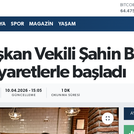
DOLA
47,59
EURO
55,133
YA
SPOR
MAGAZİN
YAŞAM
STERL
64,25
GRAM 
6518.
kan Vekili Şahin B
BİST1
13.703
BITCO
yaretlerle başladı
64.47
10.04.2026 - 15:05
1 DK
GÜNCELLEME
OKUNMA SÜRESI