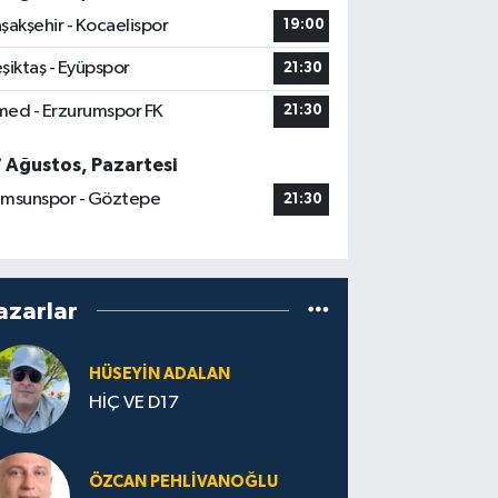
şakşehir - Kocaelispor
19:00
şiktaş - Eyüpspor
21:30
ed - Erzurumspor FK
21:30
7 Ağustos, Pazartesi
msunspor - Göztepe
21:30
azarlar
HÜSEYIN ADALAN
HİÇ VE D17
ÖZCAN PEHLIVANOĞLU