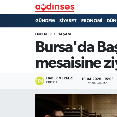
GÜNDEM
Nöbetçi Eczaneler
GÜNDEM
SİYASET
EKONOMİ
DÜN
SİYASET
Hava Durumu
HABERLER
YAŞAM
Bursa'da Baş
EKONOMİ
Aydin Namaz Vakitleri
mesaisine zi
DÜNYA
Trafik Durumu
SPOR
Süper Lig Puan Durumu ve Fikstür
HABER MERKEZI
10.04.2026 - 15:03
EDITÖR
YAYINLANMA
MAGAZİN
Tüm Manşetler
YAŞAM
Son Dakika Haberleri
Haber Arşivi