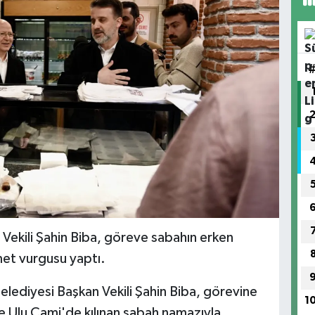
Vekili Şahin Biba, göreve sabahın erken
met vurgusu yaptı.
elediyesi Başkan Vekili Şahin Biba, görevine
1
ne Ulu Cami'de kılınan sabah namazıyla