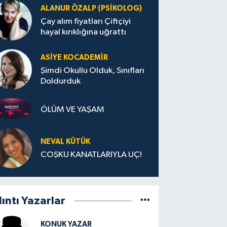
ALANUR ÖZALP (PSIKOLOG)
Çay alım fiyatları Çiftçiyi
hayal kırıklığına uğrattı
ASIYE KOCADEMİR
Şimdi Okullu Olduk, Sınıfları
Doldurduk
ÖLÜM VE YAŞAM
NEVAL KÜTÜK
COŞKU KANATLARIYLA UÇ!
lıntı Yazarlar
KONUK YAZAR