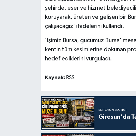
şehirde, eser ve hizmet belediyecil
koruyarak, üreten ve gelişen bir Bu
çalışacağız' ifadelerini kullandı.
'İşimiz Bursa, gücümüz Bursa' mesajı
kentin tüm kesimlerine dokunan proj
hedeflediklerini vurguladı.
Kaynak:
RSS
EDITÖRÜN SEÇTIĞI
Giresun'da Ta