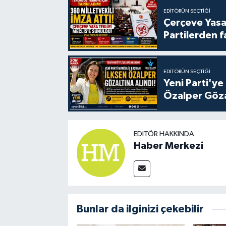
EDITÖRÜN SEÇTIĞI
Çerçeve Yasa
Partilerden f
EDITÖRÜN SEÇTIĞI
Yeni Parti'ye
Özalper Göza
EDITÖR HAKKINDA
Haber Merkezi
Bunlar da ilginizi çekebilir