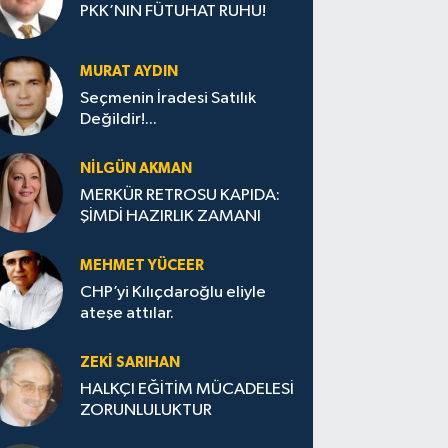
PKK’NIN FÜTUHAT RUHU!
MURAT AYDIN
Seçmenin İradesi Satılık
Değildir!...
NILGÜN AKMAN
MERKÜR RETROSU KAPIDA:
ŞİMDİ HAZIRLIK ZAMANI
MEHMET YÜCEER
CHP’yi Kılıçdaroğlu eliyle
ateşe attılar.
ZEKI SARIHAN
HALKÇI EĞİTİM MÜCADELESİ
ZORUNLULUKTUR