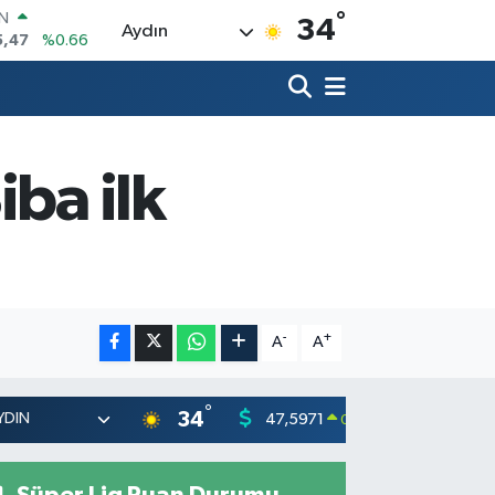
°
R
34
Aydın
71
%0.05
6
%0.18
İN
34
%0.22
ALTIN
23
%0.39
iba ilk
00
%0
IN
5,47
%0.66
-
+
A
A
°
34
47,5971
55,133
0.05
%
Süper Lig Puan Durumu