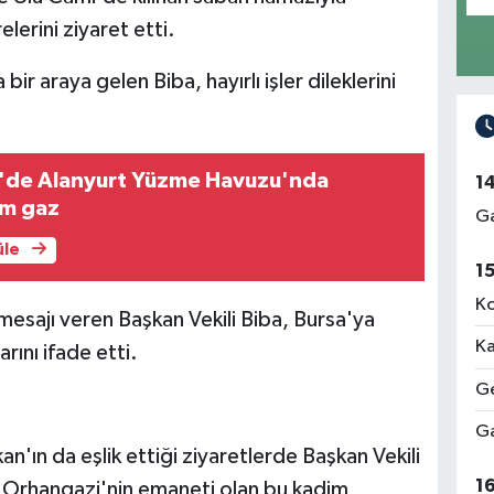
lerini ziyaret etti.
r araya gelen Biba, hayırlı işler dileklerini
l'de Alanyurt Yüzme Havuzu'nda
1
am gaz
Ga
üle
1
Ko
k mesajı veren Başkan Vekili Biba, Bursa'ya
Ka
arını ifade etti.
Ge
Ga
n'ın da eşlik ettiği ziyaretlerde Başkan Vekili
1
 Orhangazi'nin emaneti olan bu kadim