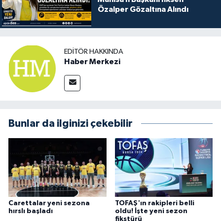
Özalper Gözaltına Alındı
EDITÖR HAKKINDA
Haber Merkezi
Bunlar da ilginizi çekebilir
Carettalar yeni sezona
TOFAŞ'ın rakipleri belli
hırslı başladı
oldu! İşte yeni sezon
fikstürü