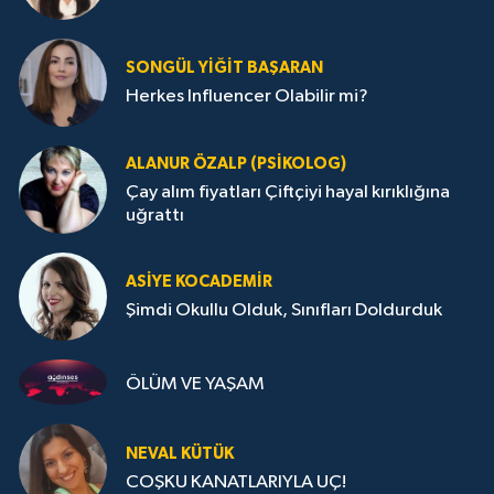
SONGÜL YIĞIT BAŞARAN
Herkes Influencer Olabilir mi?
ALANUR ÖZALP (PSIKOLOG)
Çay alım fiyatları Çiftçiyi hayal kırıklığına
uğrattı
ASIYE KOCADEMİR
Şimdi Okullu Olduk, Sınıfları Doldurduk
ÖLÜM VE YAŞAM
NEVAL KÜTÜK
COŞKU KANATLARIYLA UÇ!