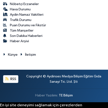
Nöbetçi Eczaneler
Hava Durumu
Aydin Namaz Vakitleri
Trafik Durumu
Puan Durumu ve Fikstür
Tüm Manşetler
Son Dakika Haberleri
Haber Arşivi
Künye
İletişim
Copyright © Aydinses Medya Bilişim Eğitim Gıda
RSS
Sanayi Tic. Ltd. Şti
Haber Yazılımı:
TE Bilişim
En iyi site deneyimi sağlamak için çerezlerden