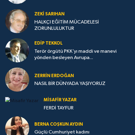
ZEKI SARIHAN
HALKÇI EĞİTİM MÜCADELESİ
ZORUNLULUKTUR
EDIP TEKKOL
Terör örgütü PKK’yı maddi ve manevi
yönden besleyen Avrupa...
ZERRIN ERDOĞAN
NASIL BİR DÜNYADA YAŞIYORUZ
MISAFIR YAZAR
FERDİ TAYFUR
BERNA COŞKUN AYDIN
Güçlü Cumhuriyet kadını