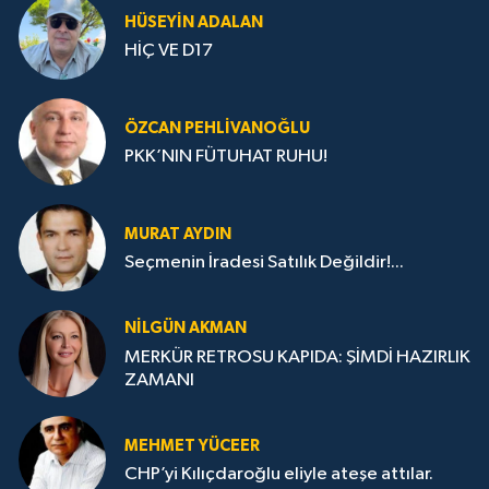
HÜSEYIN ADALAN
HİÇ VE D17
ÖZCAN PEHLIVANOĞLU
PKK’NIN FÜTUHAT RUHU!
MURAT AYDIN
Seçmenin İradesi Satılık Değildir!...
NILGÜN AKMAN
MERKÜR RETROSU KAPIDA: ŞİMDİ HAZIRLIK
ZAMANI
MEHMET YÜCEER
CHP’yi Kılıçdaroğlu eliyle ateşe attılar.