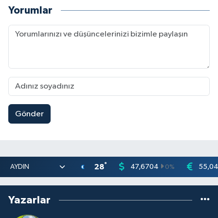
Yorumlar
Gönder
°
28
47,6704
55,0
0
%
Yazarlar