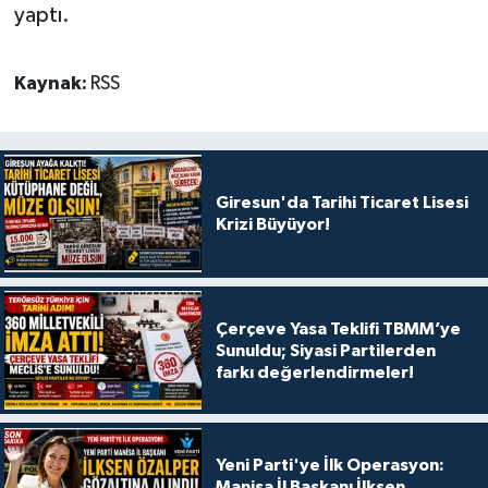
yaptı.
Kaynak:
RSS
Giresun'da Tarihi Ticaret Lisesi
Krizi Büyüyor!
Çerçeve Yasa Teklifi TBMM’ye
Sunuldu; Siyasi Partilerden
farkı değerlendirmeler!
Yeni Parti'ye İlk Operasyon:
Manisa İl Başkanı İlksen