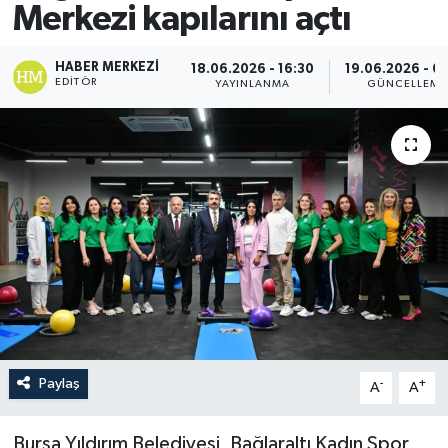
Merkezi kapılarını açtı
HABER MERKEZI
18.06.2026 - 16:30
19.06.2026 - 0
EDITÖR
YAYINLANMA
GÜNCELLEME
Paylaş
-
+
A
A
Bursa Yıldırım Belediyesi, Bağlaraltı Kadın Spor