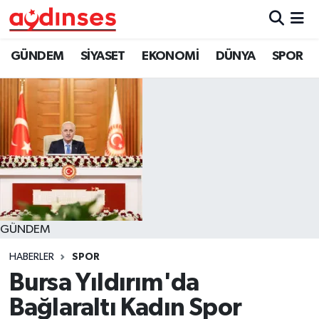
GÜNDEM
Nöbetçi Eczaneler
GÜNDEM
SİYASET
EKONOMİ
DÜNYA
SPOR
SİYASET
Hava Durumu
EKONOMİ
Aydin Namaz Vakitleri
DÜNYA
Trafik Durumu
SPOR
Süper Lig Puan Durumu ve Fikstür
GÜNDEM
MAGAZİN
Tüm Manşetler
HABERLER
SPOR
YAŞAM
Son Dakika Haberleri
Bursa Yıldırım'da
Bağlaraltı Kadın Spor
Haber Arşivi