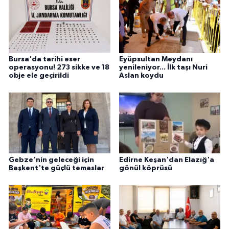
Bursa'da tarihi eser
Eyüpsultan Meydanı
operasyonu! 273 sikke ve 18
yenileniyor... İlk taşı Nuri
obje ele geçirildi
Aslan koydu
Gebze'nin geleceği için
Edirne Keşan'dan Elazığ'a
Başkent'te güçlü temaslar
gönül köprüsü