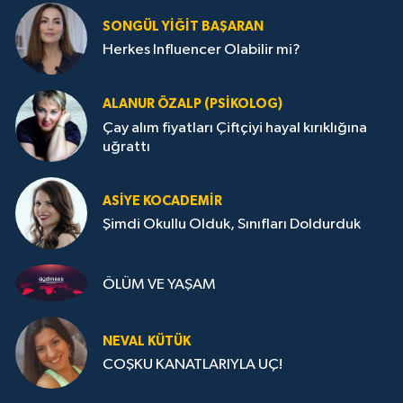
SONGÜL YIĞIT BAŞARAN
Herkes Influencer Olabilir mi?
ALANUR ÖZALP (PSIKOLOG)
Çay alım fiyatları Çiftçiyi hayal kırıklığına
uğrattı
ASIYE KOCADEMİR
Şimdi Okullu Olduk, Sınıfları Doldurduk
ÖLÜM VE YAŞAM
NEVAL KÜTÜK
COŞKU KANATLARIYLA UÇ!