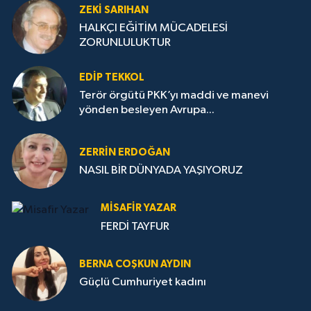
ZEKI SARIHAN
HALKÇI EĞİTİM MÜCADELESİ
ZORUNLULUKTUR
EDIP TEKKOL
Terör örgütü PKK’yı maddi ve manevi
yönden besleyen Avrupa...
ZERRIN ERDOĞAN
NASIL BİR DÜNYADA YAŞIYORUZ
MISAFIR YAZAR
FERDİ TAYFUR
BERNA COŞKUN AYDIN
Güçlü Cumhuriyet kadını