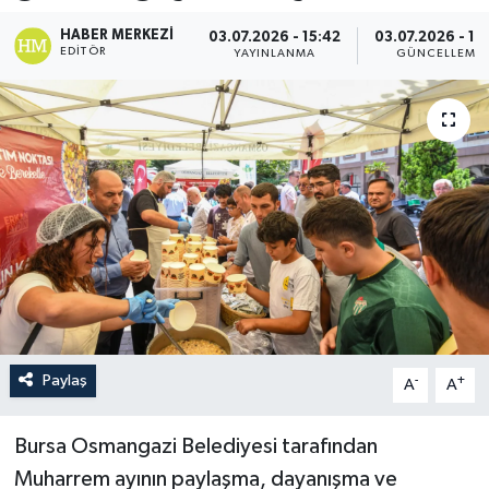
HABER MERKEZI
03.07.2026 - 15:42
03.07.2026 - 16
EDITÖR
YAYINLANMA
GÜNCELLEME
Paylaş
-
+
A
A
Bursa Osmangazi Belediyesi tarafından
Muharrem ayının paylaşma, dayanışma ve