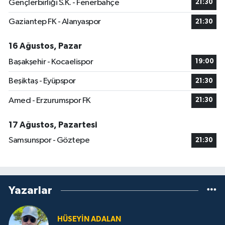
Gençlerbirliği S.K. - Fenerbahçe
21:30
Gaziantep FK - Alanyaspor
21:30
16 Ağustos, Pazar
Başakşehir - Kocaelispor
19:00
Beşiktaş - Eyüpspor
21:30
Amed - Erzurumspor FK
21:30
17 Ağustos, Pazartesi
Samsunspor - Göztepe
21:30
Yazarlar
HÜSEYIN ADALAN