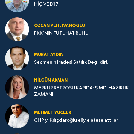
HİÇ VE D17
ÖZCAN PEHLIVANOĞLU
PKK’NIN FÜTUHAT RUHU!
MURAT AYDIN
Seçmenin İradesi Satılık Değildir!...
NILGÜN AKMAN
MERKÜR RETROSU KAPIDA: ŞİMDİ HAZIRLIK
ZAMANI
MEHMET YÜCEER
CHP’yi Kılıçdaroğlu eliyle ateşe attılar.