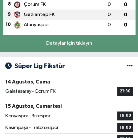
8
Çorum FK
0
0
9
Gaziantep FK
0
0
10
Alanyaspor
0
0
Detaylar için tıklayın
Süper Lig Fikstür
14 Ağustos, Cuma
Galatasaray - Çorum FK
21:30
15 Ağustos, Cumartesi
Konyaspor - Rizespor
19:00
Kasımpaşa - Trabzonspor
19:00