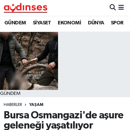
GÜNDEM
Nöbetçi Eczaneler
GÜNDEM
SİYASET
EKONOMİ
DÜNYA
SPOR
SİYASET
Hava Durumu
EKONOMİ
Aydin Namaz Vakitleri
DÜNYA
Trafik Durumu
SPOR
Süper Lig Puan Durumu ve Fikstür
GÜNDEM
MAGAZİN
Tüm Manşetler
HABERLER
YAŞAM
YAŞAM
Son Dakika Haberleri
Bursa Osmangazi'de aşure
geleneği yaşatılıyor
Haber Arşivi