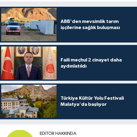
ABB'den mevsimlik tarım
işçilerine sağlık buluşması
Faili meçhul 2 cinayet daha
aydınlatıldı
Türkiye Kültür Yolu Festivali
Malatya'da başlıyor
EDITÖR HAKKINDA