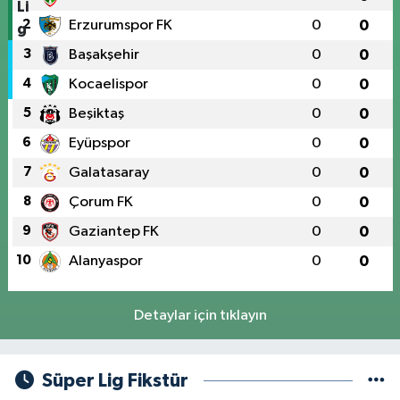
2
Erzurumspor FK
0
0
3
Başakşehir
0
0
4
Kocaelispor
0
0
5
Beşiktaş
0
0
6
Eyüpspor
0
0
7
Galatasaray
0
0
8
Çorum FK
0
0
9
Gaziantep FK
0
0
10
Alanyaspor
0
0
Detaylar için tıklayın
Süper Lig Fikstür