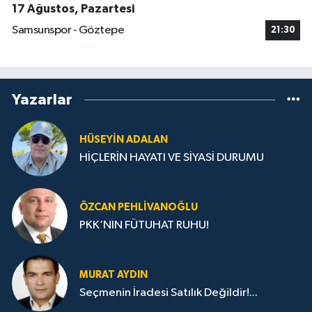
17 Ağustos, Pazartesi
Samsunspor - Göztepe
21:30
Yazarlar
HÜSEYIN ADALAN
HİÇLERİN HAYATI VE SİYASİ DURUMU
ÖZCAN PEHLIVANOĞLU
PKK’NIN FÜTUHAT RUHU!
MURAT AYDIN
Seçmenin İradesi Satılık Değildir!...