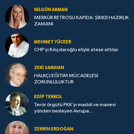
NILGÜN AKMAN
MERKÜR RETROSU KAPIDA: ŞİMDİ HAZIRLIK
ZAMANI
MEHMET YÜCEER
CHP’yi Kılıçdaroğlu eliyle ateşe attılar.
ZEKI SARIHAN
HALKÇI EĞİTİM MÜCADELESİ
ZORUNLULUKTUR
EDIP TEKKOL
Terör örgütü PKK’yı maddi ve manevi
yönden besleyen Avrupa...
ZERRIN ERDOĞAN