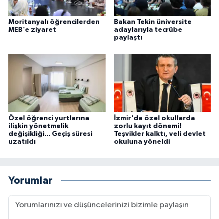
Moritanyalı öğrencilerden
Bakan Tekin üniversite
MEB'e ziyaret
adaylarıyla tecrübe
paylaştı
Özel öğrenci yurtlarına
İzmir'de özel okullarda
ilişkin yönetmelik
zorlu kayıt dönemi!
değişikliği... Geçiş süresi
Teşvikler kalktı, veli devlet
uzatıldı
okuluna yöneldi
Yorumlar