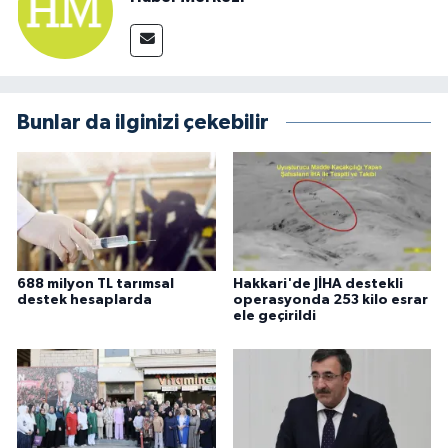
Bunlar da ilginizi çekebilir
688 milyon TL tarımsal
Hakkari'de JİHA destekli
destek hesaplarda
operasyonda 253 kilo esrar
ele geçirildi