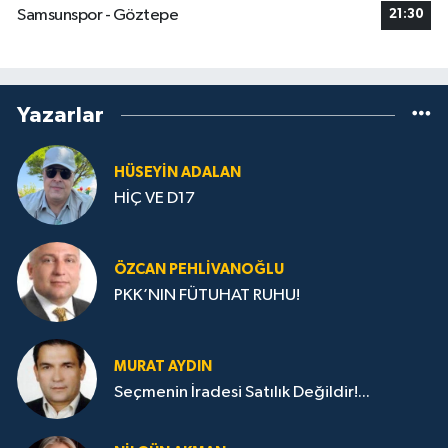
Samsunspor - Göztepe
21:30
Yazarlar
HÜSEYIN ADALAN
HİÇ VE D17
ÖZCAN PEHLIVANOĞLU
PKK’NIN FÜTUHAT RUHU!
MURAT AYDIN
Seçmenin İradesi Satılık Değildir!...