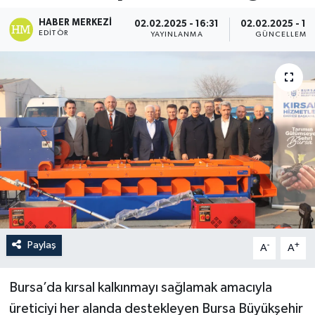
HABER MERKEZI
02.02.2025 - 16:31
02.02.2025 - 16
EDITÖR
YAYINLANMA
GÜNCELLEME
Paylaş
-
+
A
A
Bursa’da kırsal kalkınmayı sağlamak amacıyla
üreticiyi her alanda destekleyen Bursa Büyükşehir