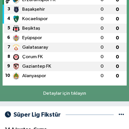
3
Başakşehir
0
0
4
Kocaelispor
0
0
5
Beşiktaş
0
0
6
Eyüpspor
0
0
7
Galatasaray
0
0
8
Çorum FK
0
0
9
Gaziantep FK
0
0
10
Alanyaspor
0
0
Detaylar için tıklayın
Süper Lig Fikstür