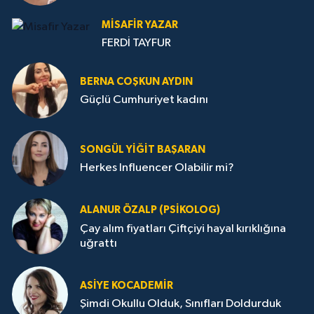
MISAFIR YAZAR
FERDİ TAYFUR
BERNA COŞKUN AYDIN
Güçlü Cumhuriyet kadını
SONGÜL YIĞIT BAŞARAN
Herkes Influencer Olabilir mi?
ALANUR ÖZALP (PSIKOLOG)
Çay alım fiyatları Çiftçiyi hayal kırıklığına
uğrattı
ASIYE KOCADEMİR
Şimdi Okullu Olduk, Sınıfları Doldurduk