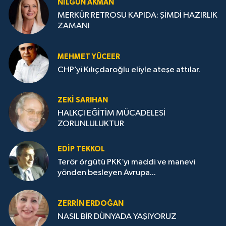
NILGÜN AKMAN
MERKÜR RETROSU KAPIDA: ŞİMDİ HAZIRLIK
ZAMANI
MEHMET YÜCEER
CHP’yi Kılıçdaroğlu eliyle ateşe attılar.
ZEKI SARIHAN
HALKÇI EĞİTİM MÜCADELESİ
ZORUNLULUKTUR
EDIP TEKKOL
Terör örgütü PKK’yı maddi ve manevi
yönden besleyen Avrupa...
ZERRIN ERDOĞAN
NASIL BİR DÜNYADA YAŞIYORUZ