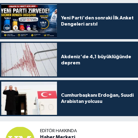
Yeni Parti'den sonraki İlk Anket
Dengeleri arstı!
Akdeniz'de 4,1 büyüklüğünde
deprem
Cumhurbaşkanı Erdoğan, Suudi
Arabistan yolcusu
EDITÖR HAKKINDA
Haber Merkezi