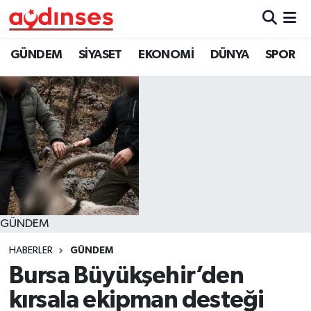
GÜNDEM
Nöbetçi Eczaneler
GÜNDEM
SİYASET
EKONOMİ
DÜNYA
SPOR
SİYASET
Hava Durumu
EKONOMİ
Aydin Namaz Vakitleri
DÜNYA
Trafik Durumu
SPOR
Süper Lig Puan Durumu ve Fikstür
GÜNDEM
MAGAZİN
Tüm Manşetler
HABERLER
GÜNDEM
YAŞAM
Son Dakika Haberleri
Bursa Büyükşehir’den
kırsala ekipman desteği
Haber Arşivi