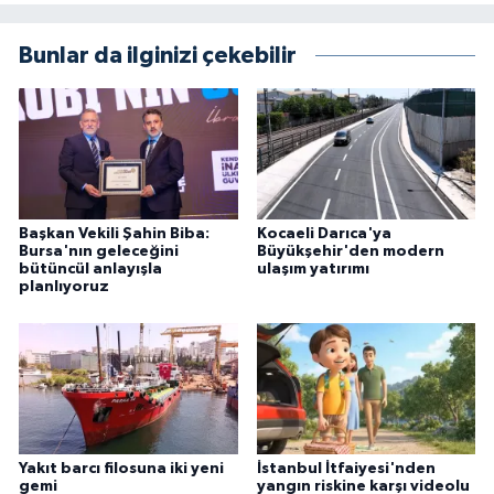
Bunlar da ilginizi çekebilir
Başkan Vekili Şahin Biba:
Kocaeli Darıca'ya
Bursa'nın geleceğini
Büyükşehir'den modern
bütüncül anlayışla
ulaşım yatırımı
planlıyoruz
Yakıt barcı filosuna iki yeni
İstanbul İtfaiyesi'nden
gemi
yangın riskine karşı videolu