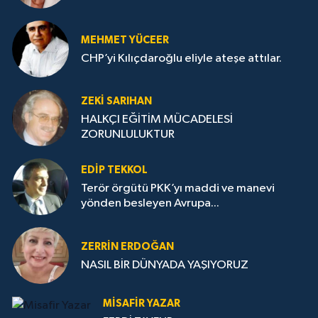
MEHMET YÜCEER
CHP’yi Kılıçdaroğlu eliyle ateşe attılar.
ZEKI SARIHAN
HALKÇI EĞİTİM MÜCADELESİ
ZORUNLULUKTUR
EDIP TEKKOL
Terör örgütü PKK’yı maddi ve manevi
yönden besleyen Avrupa...
ZERRIN ERDOĞAN
NASIL BİR DÜNYADA YAŞIYORUZ
MISAFIR YAZAR