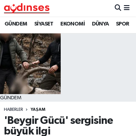
GÜNDEM
Nöbetçi Eczaneler
GÜNDEM
SİYASET
EKONOMİ
DÜNYA
SPOR
SİYASET
Hava Durumu
EKONOMİ
Aydin Namaz Vakitleri
DÜNYA
Trafik Durumu
SPOR
Süper Lig Puan Durumu ve Fikstür
GÜNDEM
MAGAZİN
Tüm Manşetler
HABERLER
YAŞAM
YAŞAM
Son Dakika Haberleri
'Beygir Gücü' sergisine
büyük ilgi
Haber Arşivi