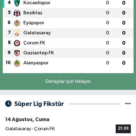
4
Kocaelispor
0
0
5
Beşiktaş
0
0
6
Eyüpspor
0
0
7
Galatasaray
0
0
8
Çorum FK
0
0
9
Gaziantep FK
0
0
10
Alanyaspor
0
0
Detaylar için tıklayın
Süper Lig Fikstür
14 Ağustos, Cuma
Galatasaray - Çorum FK
21:30