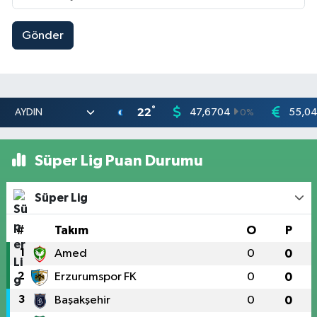
Gönder
°
22
47,6704
55,0
0
%
Süper Lig Puan Durumu
Süper Lig
#
Takım
O
P
1
Amed
0
0
2
Erzurumspor FK
0
0
3
Başakşehir
0
0