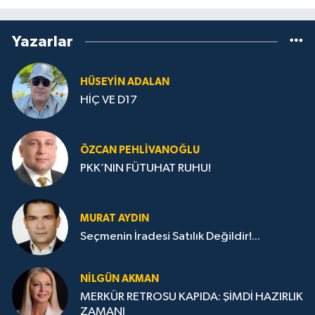
Yazarlar
HÜSEYIN ADALAN
HİÇ VE D17
ÖZCAN PEHLIVANOĞLU
PKK’NIN FÜTUHAT RUHU!
MURAT AYDIN
Seçmenin İradesi Satılık Değildir!...
NILGÜN AKMAN
MERKÜR RETROSU KAPIDA: ŞİMDİ HAZIRLIK
ZAMANI