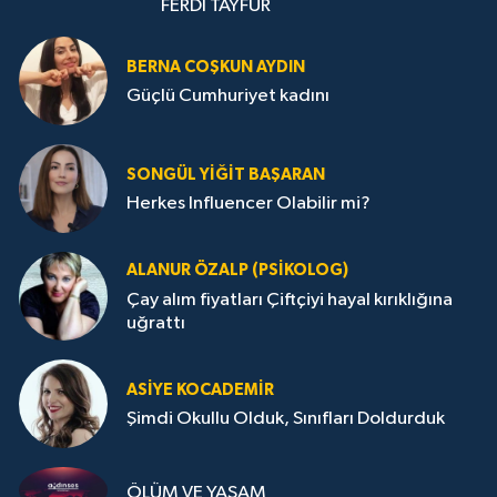
FERDİ TAYFUR
BERNA COŞKUN AYDIN
Güçlü Cumhuriyet kadını
SONGÜL YIĞIT BAŞARAN
Herkes Influencer Olabilir mi?
ALANUR ÖZALP (PSIKOLOG)
Çay alım fiyatları Çiftçiyi hayal kırıklığına
uğrattı
ASIYE KOCADEMİR
Şimdi Okullu Olduk, Sınıfları Doldurduk
ÖLÜM VE YAŞAM