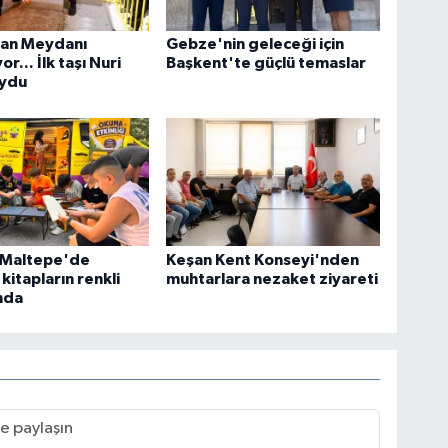
tan Meydanı
Gebze'nin geleceği için
or... İlk taşı Nuri
Başkent'te güçlü temaslar
oydu
l Maltepe'de
Keşan Kent Konseyi'nden
kitapların renkli
muhtarlara nezaket ziyareti
nda