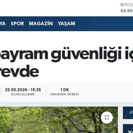
BITCO
64.96
DOLA
47,74
YA
SPOR
MAGAZİN
YAŞAM
EURO
55,25
STERL
64,48
ayram güvenliği iç
GRAM 
6648.
BİST1
revde
13.77
25.05.2026 - 15:35
1 DK
GÜNCELLEME
OKUNMA SÜRESI
Y