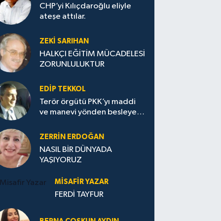
CHP’yi Kılıçdaroğlu eliyle
ateşe attılar.
ZEKI SARIHAN
HALKÇI EĞİTİM MÜCADELESİ
ZORUNLULUKTUR
EDIP TEKKOL
Terör örgütü PKK’yı maddi
ve manevi yönden besleyen
Avrupa...
ZERRIN ERDOĞAN
NASIL BİR DÜNYADA
YAŞIYORUZ
MISAFIR YAZAR
FERDİ TAYFUR