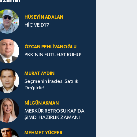
HÜSEYIN ADALAN
HİÇ VE D17
ÖZCAN PEHLIVANOĞLU
PKK’NIN FÜTUHAT RUHU!
MURAT AYDIN
Seçmenin İradesi Satılık
Değildir!...
NILGÜN AKMAN
MERKÜR RETROSU KAPIDA:
ŞİMDİ HAZIRLIK ZAMANI
MEHMET YÜCEER