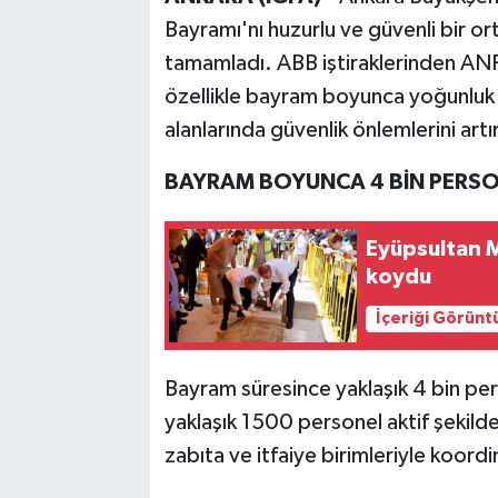
Bayramı'nı huzurlu ve güvenli bir ort
tamamladı. ABB iştiraklerinden ANF
özellikle bayram boyunca yoğunluk 
alanlarında güvenlik önlemlerini artı
BAYRAM BOYUNCA 4 BİN PERS
Eyüpsultan Me
koydu
İçeriği Görünt
Bayram süresince yaklaşık 4 bin per
yaklaşık 1500 personel aktif şekild
zabıta ve itfaiye birimleriyle koord