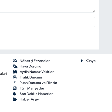
Nöbetçi Eczaneler
Künye
Hava Durumu
Aydin Namaz Vakitleri
lari
Trafik Durumu
Puan Durumu ve Fikstür
Tüm Manşetler
Son Dakika Haberleri
Haber Arşivi