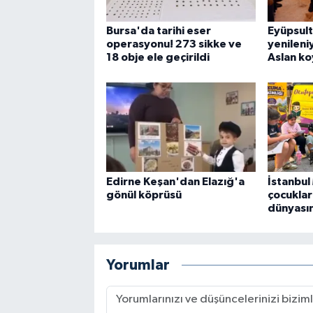
Bursa'da tarihi eser
Eyüpsul
operasyonu! 273 sikke ve
yenileniy
18 obje ele geçirildi
Aslan k
Edirne Keşan'dan Elazığ'a
İstanbu
gönül köprüsü
çocuklar 
dünyası
Yorumlar