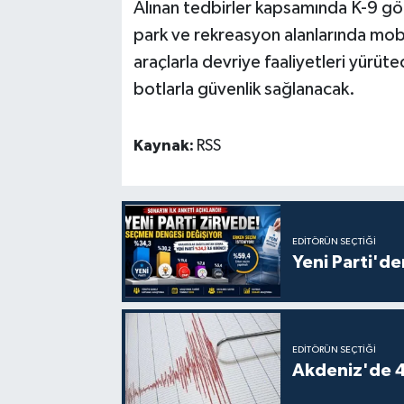
Alınan tedbirler kapsamında K-9 göre
park ve rekreasyon alanlarında mobi
araçlarla devriye faaliyetleri yürüt
botlarla güvenlik sağlanacak.
Kaynak:
RSS
EDITÖRÜN SEÇTIĞI
Yeni Parti'de
EDITÖRÜN SEÇTIĞI
Akdeniz'de 