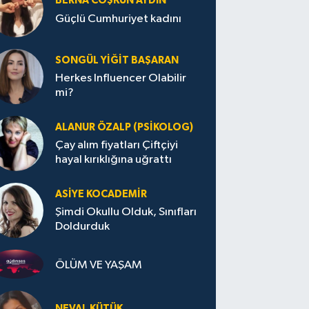
BERNA COŞKUN AYDIN
Güçlü Cumhuriyet kadını
SONGÜL YIĞIT BAŞARAN
Herkes Influencer Olabilir
mi?
ALANUR ÖZALP (PSIKOLOG)
Çay alım fiyatları Çiftçiyi
hayal kırıklığına uğrattı
ASIYE KOCADEMİR
Şimdi Okullu Olduk, Sınıfları
Doldurduk
ÖLÜM VE YAŞAM
NEVAL KÜTÜK