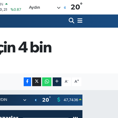
IN
°
20
0,21
%0.87
Aydın
R
36
%0.18
10
%0.32
İN
11
%0.38
in 4 bin
ALTIN
99
%2.59
00
9
%-14
-
+
A
A
°
20
47,7436
55,251
0.18
%
azarlar