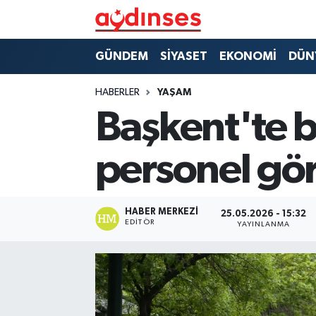
GÜNDEM
Nöbetçi Eczaneler
GÜNDEM
SİYASET
EKONOMİ
DÜN
SİYASET
Hava Durumu
HABERLER
YAŞAM
Başkent'te b
EKONOMİ
Aydin Namaz Vakitleri
personel gö
DÜNYA
Trafik Durumu
SPOR
Süper Lig Puan Durumu ve Fikstür
HABER MERKEZI
25.05.2026 - 15:32
EDITÖR
YAYINLANMA
MAGAZİN
Tüm Manşetler
YAŞAM
Son Dakika Haberleri
Haber Arşivi