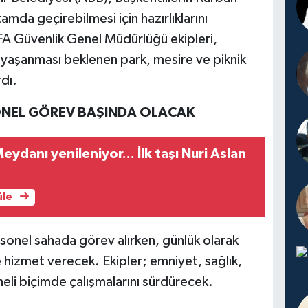
amda geçirebilmesi için hazırlıklarını
A Güvenlik Genel Müdürlüğü ekipleri,
yaşanması beklenen park, mesire ve piknik
rdı.
ONEL GÖREV BAŞINDA OLACAK
ydanı yenileniyor... İlk taşı Nuri Aslan
üle
sonel sahada görev alırken, günlük olarak
e hizmet verecek. Ekipler; emniyet, sağlık,
ineli biçimde çalışmalarını sürdürecek.