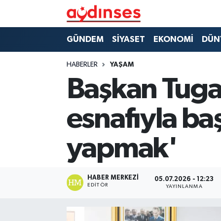
GÜNDEM
Nöbetçi Eczaneler
GÜNDEM
SİYASET
EKONOMİ
DÜN
SİYASET
Hava Durumu
HABERLER
YAŞAM
Başkan Tuga
EKONOMİ
Aydin Namaz Vakitleri
esnafıyla baş
DÜNYA
Trafik Durumu
yapmak'
SPOR
Süper Lig Puan Durumu ve Fikstür
MAGAZİN
Tüm Manşetler
HABER MERKEZI
05.07.2026 - 12:23
EDITÖR
YAYINLANMA
YAŞAM
Son Dakika Haberleri
Haber Arşivi