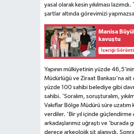
yasal olarak kesin yıkılması lazımdı. 
şartlar altında görevimizi yapmazsak
Manisa Büyükş
kavuştu
İçeriği Görünt
Yapının mülkiyetinin yüzde 46,5'inin
Müdürlüğü ve Ziraat Bankası'na ait
yüzde 100 sahibi belediye gibi davra
sahibi. 'Soralım, soruşturalım, yıkı
Vakıflar Bölge Müdürü süre uzatım kar
verdiler. 'Bir yıl içinde güçlendirme 
arkadaşlarımız uğraştı ve 'burada g
derece arkeolojik sit alanıydı. So