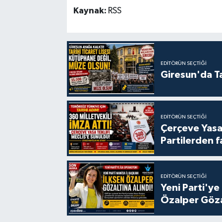
Kaynak:
RSS
EDITÖRÜN SEÇTIĞI
Giresun'da Ta
EDITÖRÜN SEÇTIĞI
Çerçeve Yasa
Partilerden f
EDITÖRÜN SEÇTIĞI
Yeni Parti'ye
Özalper Göza