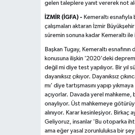
gelen taleplere yanıt vererek not al
İZMİR (İGFA) -
Kemeraltı esnafıyla 
çalışmaları aktaran İzmir Büyükşehi
süremin sonuna kadar Kemeraltı ile il
Başkan Tugay, Kemeraltı esnafının d
konusuna ilişkin '2020'deki depre
değil mi diye test yapılıyor. Bir yı
dayanıksız çıkıyor. Dayanıksız çıkınc
mı' diye tartışmasını yapıp yıkmaya k
açıyorlar. Davada yerel mahkeme, bu
onaylıyor. Üst mahkemeye götürüyor
alınıyor. Karar kesinleşiyor. Birkaç 
Geliyoruz, insanlar 'Bu otoparka ih
ama eğer yasal zorunluluksa bir ş