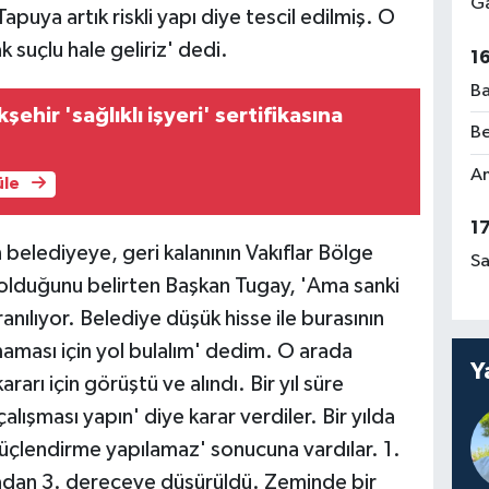
Ga
Tapuya artık riskli yapı diye tescil edilmiş. O
 suçlu hale geliriz' dedi.
1
Ba
ehir 'sağlıklı işyeri' sertifikasına
Be
Am
üle
1
 belediyeye, geri kalanının Vakıflar Bölge
Sa
 olduğunu belirten Başkan Tugay, 'Ama sanki
nılıyor. Belediye düşük hisse ile burasının
lmaması için yol bulalım' dedim. O arada
Y
arı için görüştü ve alındı. Bir yıl süre
çalışması yapın' diye karar verdiler. Bir yılda
üçlendirme yapılamaz' sonucuna vardılar. 1.
nradan 3. dereceye düşürüldü. Zeminde bir