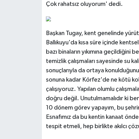
Çok rahatsız oluyorum' dedi.
Başkan Tugay, kent genelinde yürütül
Ballıkuyu'da kısa süre içinde kentse
bazı binaların yıkımına geçildiğini b
temizlik çalışmaları sayesinde su kal
sonuçlarıyla da ortaya konulduğunu
sonuna kadar Körfez'de ne kötü ko
çalışıyoruz. Yapılan olumlu çalışma
doğru değil. Unutulmamalıdır ki ben
10 dönem görev yapayım, bu şehrin a
Esnafımız da bu kentin kanaat önder
tespit etmeli, hep birlikte akılcı çö