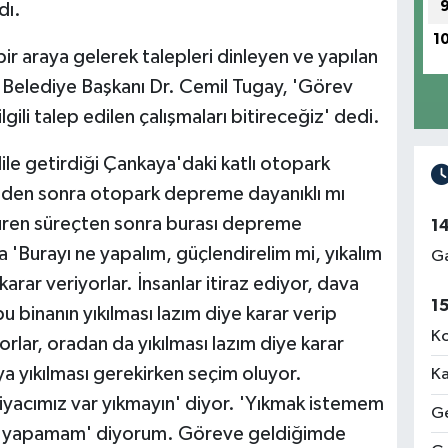
dı.
1
bir araya gelerek talepleri dinleyen ve yapılan
r Belediye Başkanı Dr. Cemil Tugay, 'Görev
gili talep edilen çalışmaları bitireceğiz' dedi.
ile getirdiği Çankaya'daki katlı otopark
mden sonra otopark depreme dayanıklı mı
l süren süreçten sonra burası depreme
1
a 'Burayı ne yapalım, güçlendirelim mi, yıkalım
Ga
arar veriyorlar. İnsanlar itiraz ediyor, dava
1
 binanın yıkılması lazım diye karar verip
Ko
lar, oradan da yıkılması lazım diye karar
aya yıkılması gerekirken seçim oluyor.
Ka
tiyacımız var yıkmayın' diyor. 'Yıkmak istemem
Ge
ey yapamam' diyorum. Göreve geldiğimde