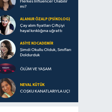
Herkes Influencer Olabilir
mi?
ALANUR ÖZALP (PSIKOLOG)
Çay alım fiyatları Çiftçiyi
hayal kırıklığına uğrattı
ASIYE KOCADEMİR
Şimdi Okullu Olduk, Sınıfları
Doldurduk
ÖLÜM VE YAŞAM
NEVAL KÜTÜK
COŞKU KANATLARIYLA UÇ!