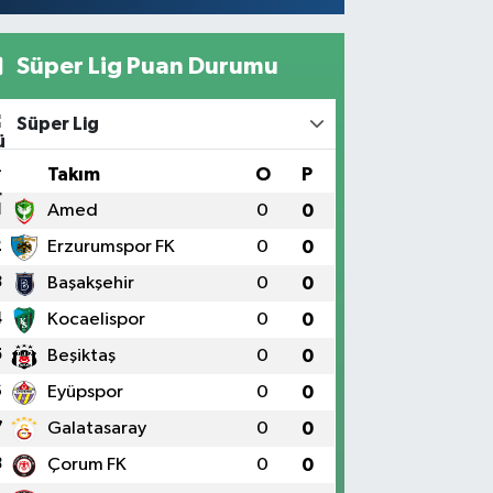
Süper Lig Puan Durumu
Süper Lig
#
Takım
O
P
1
Amed
0
0
2
Erzurumspor FK
0
0
3
Başakşehir
0
0
4
Kocaelispor
0
0
5
Beşiktaş
0
0
6
Eyüpspor
0
0
7
Galatasaray
0
0
8
Çorum FK
0
0