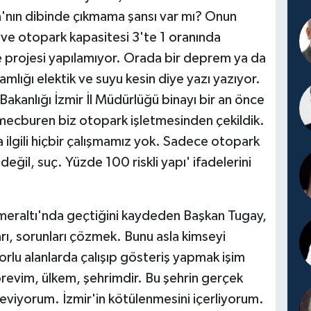
ora'nın dibinde çıkmama şansı var mı? Onun
ve otopark kapasitesi 3'te 1 oranında
 projesi yapılamıyor. Orada bir deprem ya da
lığı elektik ve suyu kesin diye yazı yazıyor.
i Bakanlığı İzmir İl Müdürlüğü binayı bir an önce
a mecburen biz otopark işletmesinden çekildik.
la ilgili hiçbir çalışmamız yok. Sadece otopark
eğil, suç. Yüzde 100 riskli yapı' ifadelerini
meraltı'nda geçtiğini kaydeden Başkan Tugay,
rı, sorunları çözmek. Bunu asla kimseyi
u alanlarda çalışıp gösteriş yapmak işim
örevim, ülkem, şehrimdir. Bu şehrin gerçek
eviyorum. İzmir'in kötülenmesini içerliyorum.