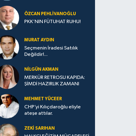
ÖZCAN PEHLIVANOĞLU
PKK’NIN FÜTUHAT RUHU!
MURAT AYDIN
Seçmenin İradesi Satılık
Değildir!...
NILGÜN AKMAN
MERKÜR RETROSU KAPIDA:
ŞİMDİ HAZIRLIK ZAMANI
MEHMET YÜCEER
CHP’yi Kılıçdaroğlu eliyle
ateşe attılar.
ZEKI SARIHAN