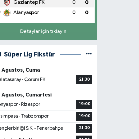
9
Gaziantep FK
0
0
0
Alanyaspor
0
0
Detaylar için tıklayın
Süper Lig Fikstür
4 Ağustos, Cuma
latasaray - Çorum FK
21:30
5 Ağustos, Cumartesi
nyaspor - Rizespor
19:00
sımpaşa - Trabzonspor
19:00
nçlerbirliği S.K. - Fenerbahçe
21:30