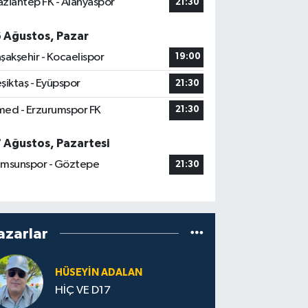
ziantep FK - Alanyaspor
21:30
6 Ağustos, Pazar
şakşehir - Kocaelispor
19:00
şiktaş - Eyüpspor
21:30
ed - Erzurumspor FK
21:30
7 Ağustos, Pazartesi
msunspor - Göztepe
21:30
azarlar
HÜSEYIN ADALAN
HİÇ VE D17