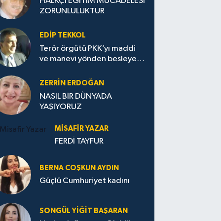
HALKÇI EĞİTİM MÜCADELESİ
ZORUNLULUKTUR
EDIP TEKKOL
Terör örgütü PKK’yı maddi
ve manevi yönden besleyen
Avrupa...
ZERRIN ERDOĞAN
NASIL BİR DÜNYADA
YAŞIYORUZ
MISAFIR YAZAR
FERDİ TAYFUR
BERNA COŞKUN AYDIN
Güçlü Cumhuriyet kadını
SONGÜL YIĞIT BAŞARAN