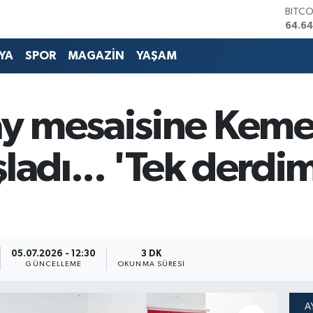
DOLA
47,6
EURO
55,0
YA
SPOR
MAGAZİN
YAŞAM
STERL
64,2
GRAM
6513.
y mesaisine Kemer
BİST1
13.76
BITC
ladı... 'Tek derdimi
64.64
05.07.2026 - 12:30
3 DK
GÜNCELLEME
OKUNMA SÜRESI