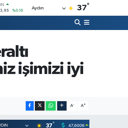
°
R
37
Aydın
006
%0.06
250
%0.02
İN
398
%0.2
 ALTIN
94
%0.32
altı
00
8
%48
OIN
z işimizi iyi
3,95
%0.16
-
+
A
A
°
37
47,6006
55,02
0.06
%