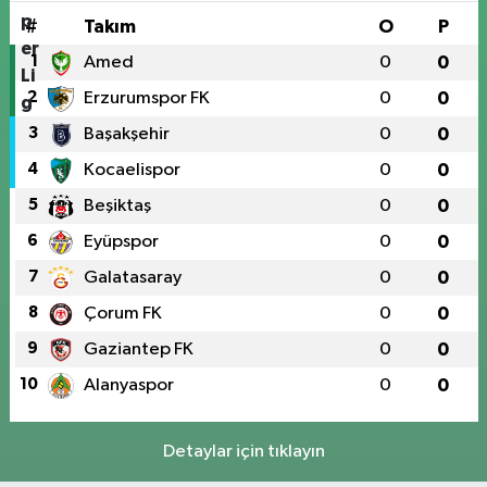
#
Takım
O
P
1
Amed
0
0
2
Erzurumspor FK
0
0
3
Başakşehir
0
0
4
Kocaelispor
0
0
5
Beşiktaş
0
0
6
Eyüpspor
0
0
7
Galatasaray
0
0
8
Çorum FK
0
0
9
Gaziantep FK
0
0
10
Alanyaspor
0
0
Detaylar için tıklayın