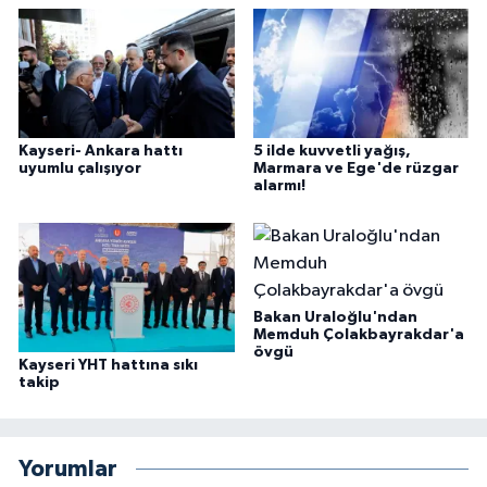
Kayseri- Ankara hattı
5 ilde kuvvetli yağış,
uyumlu çalışıyor
Marmara ve Ege'de rüzgar
alarmı!
Bakan Uraloğlu'ndan
Memduh Çolakbayrakdar'a
övgü
Kayseri YHT hattına sıkı
takip
Yorumlar