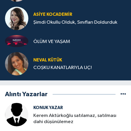
ASIYE KOCADEMİR
Şimdi Okullu Olduk, Sınıfları Doldurduk
ÖLÜM VE YAŞAM
NEVAL KÜTÜK
COŞKU KANATLARIYLA UÇ!
Alıntı Yazarlar
KONUK YAZAR
Kerem Aktürkoğlu satılamaz, satılması
dahi düşünülemez