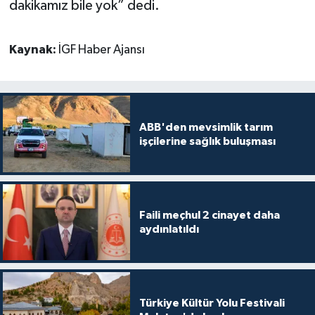
dakikamız bile yok” dedi.
Kaynak:
İGF Haber Ajansı
ABB'den mevsimlik tarım
işçilerine sağlık buluşması
Faili meçhul 2 cinayet daha
aydınlatıldı
Türkiye Kültür Yolu Festivali