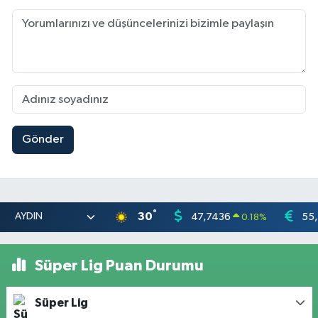
Gönder
°
30
47,7436
55
0.18
%
Süper Lig Puan Durumu
Süper Lig