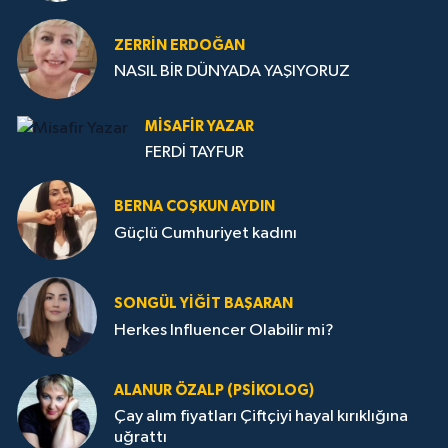
ZERRIN ERDOĞAN
NASIL BİR DÜNYADA YAŞIYORUZ
MISAFIR YAZAR
FERDİ TAYFUR
BERNA COŞKUN AYDIN
Güçlü Cumhuriyet kadını
SONGÜL YIĞIT BAŞARAN
Herkes Influencer Olabilir mi?
ALANUR ÖZALP (PSIKOLOG)
Çay alım fiyatları Çiftçiyi hayal kırıklığına
uğrattı