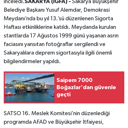
inceledi.
SAKARYA (İGFA) -
Sakarya Büyükşehir
Belediye Başkanı Yusuf Alemdar, Demokrasi
Meydanı’nda bu yıl 13.’sü düzenlenen Sigorta
Haftası etkinliklerine katıldı. Meydanda kurulan
stantlarda 17 Ağustos 1999 günü yaşanan asrın
faciasını yansıtan fotoğraflar sergilendi ve
Sakaryalılara deprem sigortasıyla ilgili önemli
bilgilendirmeler yapıldı.
Saipem 7000
Boğazlar'dan güvenle
geçti
SATSO 16. Meslek Komitesi’nin düzenlediği
programda AFAD ve Büyükşehir İtfaiyesi,