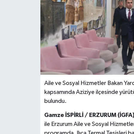
Aile ve Sosyal Hizmetler Bakan Yar
kapsamında Aziziye ilçesinde yürüt
bulundu.
Gamze İSPİRLİ / ERZURUM (İGFA)
ile Erzurum Aile ve Sosyal Hizmetler
programda, Ilıca Termal Tesisleri 