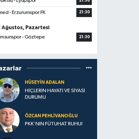
şiktaş - Eyüpspor
21:30
ed - Erzurumspor FK
21:30
7 Ağustos, Pazartesi
msunspor - Göztepe
21:30
azarlar
HÜSEYIN ADALAN
HİÇLERİN HAYATI VE SİYASİ
DURUMU
ÖZCAN PEHLIVANOĞLU
PKK’NIN FÜTUHAT RUHU!