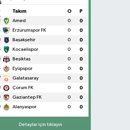
#
Takım
O
P
1
Amed
0
0
2
Erzurumspor FK
0
0
3
Başakşehir
0
0
4
Kocaelispor
0
0
5
Beşiktaş
0
0
6
Eyüpspor
0
0
7
Galatasaray
0
0
8
Çorum FK
0
0
9
Gaziantep FK
0
0
0
Alanyaspor
0
0
Detaylar için tıklayın