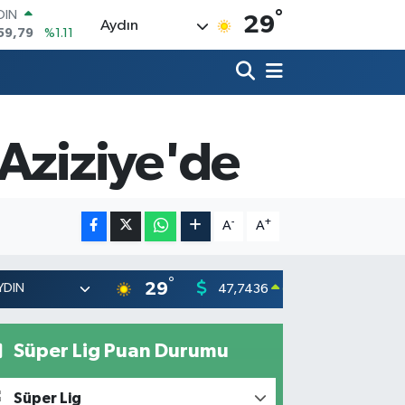
59,79
%1.11
°
29
AR
Aydın
436
%0.18
O
510
%0.32
LİN
811
%0.38
 ALTIN
 Aziziye'de
.55
%0.03
100
79
%-14
-
+
A
A
°
29
47,7436
55,251
0.18
%
Süper Lig Puan Durumu
Süper Lig