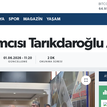
64.9
DOL
47,7
EUR
YA
SPOR
MAGAZİN
YAŞAM
55,2
STER
64,4
GRAM
cısı Tarıkdaroğlu
6660
BİST
13.7
01.06.2026 - 11:20
2 DK
GÜNCELLEME
OKUNMA SÜRESI