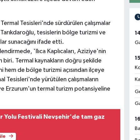
 Termal Tesisleri'nde sürdürülen çalışmalar
 Tarıkdaroğlu, tesislerin bölge turizmi ve
1
ar sunacağını ifade etti.
Ga
ndirmede, 'Ilıca Kaplıcaları, Aziziye'nin
1
biri. Termal kaynakların doğru şekilde
Ko
mi hem de bölge turizmi açısından ilçeye
mal Tesisleri'nde yürütülen çalışmaların
Ka
ve Erzurum'un termal turizm potansiyeline
Ge
Ga
ür Yolu Festivali Nevşehir'de tam gaz
1
Ba
üle