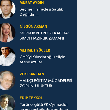
MURAT AYDIN
Seçmenin İradesi Satılık
Değildir!...
NILGÜN AKMAN
MERKÜR RETROSU KAPIDA:
ŞİMDİ HAZIRLIK ZAMANI
MEHMET YÜCEER
CHP’yi Kılıçdaroğlu eliyle
ateşe attılar.
ZEKI SARIHAN
HALKÇI EĞİTİM MÜCADELESİ
ZORUNLULUKTUR
EDIP TEKKOL
Terör örgütü PKK’yı maddi
ve manevi yönden besleyen