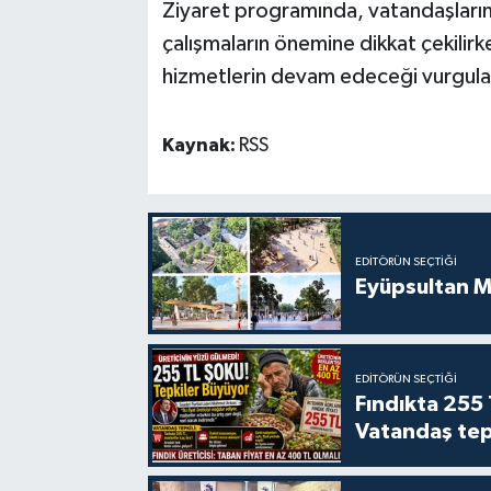
Ziyaret programında, vatandaşların 
çalışmaların önemine dikkat çekilirke
hizmetlerin devam edeceği vurgula
Kaynak:
RSS
EDITÖRÜN SEÇTIĞI
Eyüpsultan M
EDITÖRÜN SEÇTIĞI
Fındıkta 255 
Vatandaş tepk