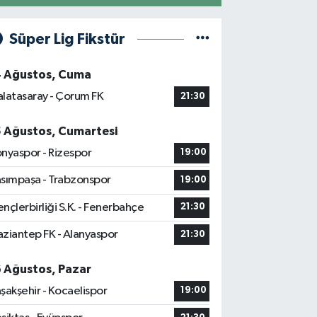
Süper Lig Fikstür
4 Ağustos, Cuma
latasaray - Çorum FK
21:30
5 Ağustos, Cumartesi
nyaspor - Rizespor
19:00
sımpaşa - Trabzonspor
19:00
nçlerbirliği S.K. - Fenerbahçe
21:30
ziantep FK - Alanyaspor
21:30
6 Ağustos, Pazar
şakşehir - Kocaelispor
19:00