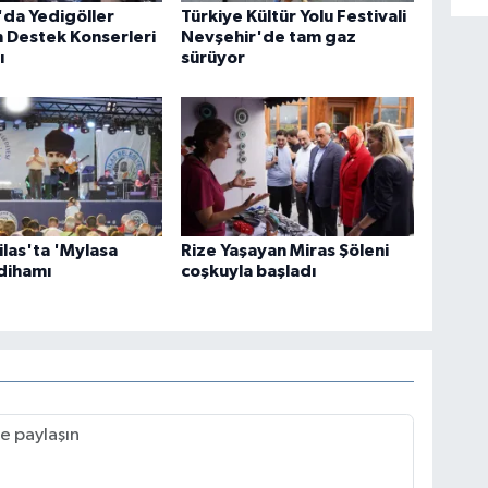
da Yedigöller
Türkiye Kültür Yolu Festivali
 Destek Konserleri
Nevşehir'de tam gaz
ı
sürüyor
las'ta 'Mylasa
Rize Yaşayan Miras Şöleni
dihamı
coşkuyla başladı