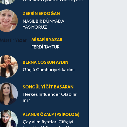
Avrupa...
ZERRIN ERDOĞAN
NASIL BİR DÜNYADA
YAŞIYORUZ
MISAFIR YAZAR
FERDİ TAYFUR
BERNA COŞKUN AYDIN
Güçlü Cumhuriyet kadını
SONGÜL YIĞIT BAŞARAN
Herkes Influencer Olabilir
mi?
ALANUR ÖZALP (PSIKOLOG)
Çay alım fiyatları Çiftçiyi