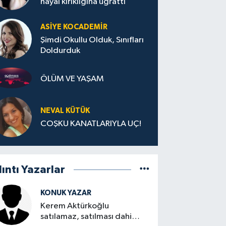
hayal kırıklığına uğrattı
ASIYE KOCADEMİR
Şimdi Okullu Olduk, Sınıfları
Doldurduk
ÖLÜM VE YAŞAM
NEVAL KÜTÜK
COŞKU KANATLARIYLA UÇ!
lıntı Yazarlar
KONUK YAZAR
Kerem Aktürkoğlu
satılamaz, satılması dahi