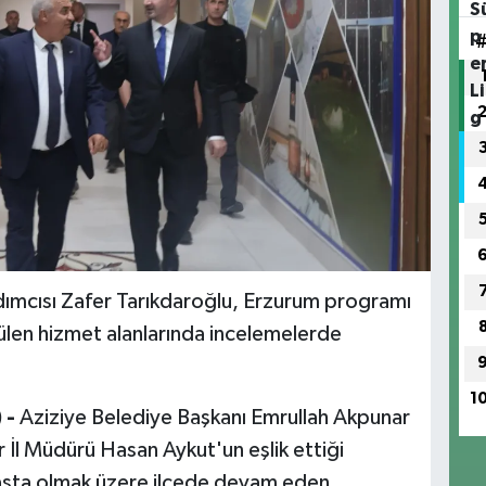
dımcısı Zafer Tarıkdaroğlu, Erzurum programı
ülen hizmet alanlarında incelemelerde
1
 -
Aziziye Belediye Başkanı Emrullah Akpunar
 İl Müdürü Hasan Aykut'un eşlik ettiği
başta olmak üzere ilçede devam eden