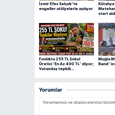
İzmir Efes Selçuk'te
Kütahya'
engeller atölyelerle aşılıyor
Metehan
start ald
Fındıkta 255 TL Şoku!
Muğla Mi
Üretici 'En Az 400 TL' diyor;
Band' iz
Vatandaş tepkili...
Yorumlar