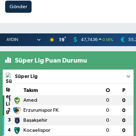
Gönder
°
19
47,7436
55,
0.18
%
Süper Lig Puan Durumu
Süper Lig
#
Takım
O
P
1
Amed
0
0
2
Erzurumspor FK
0
0
3
Başakşehir
0
0
4
Kocaelispor
0
0