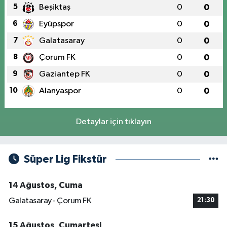
5
Beşiktaş
0
0
6
Eyüpspor
0
0
7
Galatasaray
0
0
8
Çorum FK
0
0
9
Gaziantep FK
0
0
10
Alanyaspor
0
0
Detaylar için tıklayın
Süper Lig Fikstür
14 Ağustos, Cuma
Galatasaray - Çorum FK
21:30
15 Ağustos, Cumartesi