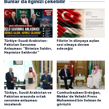
Bunlar da ilginizi çekebilir
Türkiye-Suudi Arabistan-
Filistin'in dünyaya açılan
Pakistan Savunma
sesi olmaya devam
Anlaşması: “Birimize Saldırı,
edeceğiz
Hepimize Saldırıdır”
Türkiye, Suudi Arabistan ve
Cumhurbaşkanı Erdoğan,
Pakistan arasında ortak
Mekke'de Veliaht Prens
savunma anlaşması
Muhammed bin Selman ile
imzalandı
görüştü