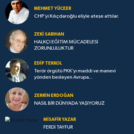
MEHMET YÜCEER
CHP’yi Kılıçdaroğlu eliyle ateşe attılar.
ZEKI SARIHAN
HALKÇI EĞİTİM MÜCADELESİ
ZORUNLULUKTUR
EDIP TEKKOL
Terör örgütü PKK’yı maddi ve manevi
yönden besleyen Avrupa...
ZERRIN ERDOĞAN
NASIL BİR DÜNYADA YAŞIYORUZ
MISAFIR YAZAR
FERDİ TAYFUR