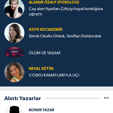
ALANUR ÖZALP (PSIKOLOG)
Çay alım fiyatları Çiftçiyi hayal kırıklığına
uğrattı
ASIYE KOCADEMİR
Şimdi Okullu Olduk, Sınıfları Doldurduk
ÖLÜM VE YAŞAM
NEVAL KÜTÜK
COŞKU KANATLARIYLA UÇ!
Alıntı Yazarlar
KONUK YAZAR