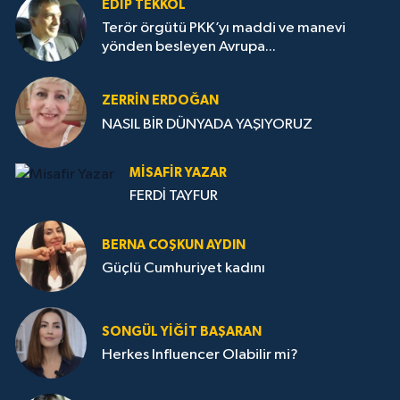
EDIP TEKKOL
Terör örgütü PKK’yı maddi ve manevi
yönden besleyen Avrupa...
ZERRIN ERDOĞAN
NASIL BİR DÜNYADA YAŞIYORUZ
MISAFIR YAZAR
FERDİ TAYFUR
BERNA COŞKUN AYDIN
Güçlü Cumhuriyet kadını
SONGÜL YIĞIT BAŞARAN
Herkes Influencer Olabilir mi?