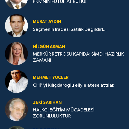
PKK’NIN FÜTUHAT RUHU!
MURAT AYDIN
Seçmenin İradesi Satılık Değildir!...
NILGÜN AKMAN
MERKÜR RETROSU KAPIDA: ŞİMDİ HAZIRLIK
ZAMANI
MEHMET YÜCEER
CHP’yi Kılıçdaroğlu eliyle ateşe attılar.
ZEKI SARIHAN
HALKÇI EĞİTİM MÜCADELESİ
ZORUNLULUKTUR