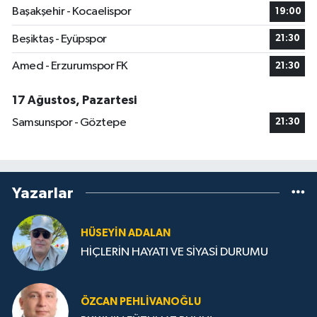
Başakşehir - Kocaelispor
19:00
Beşiktaş - Eyüpspor
21:30
Amed - Erzurumspor FK
21:30
17 Ağustos, Pazartesi
Samsunspor - Göztepe
21:30
Yazarlar
HÜSEYIN ADALAN
HİÇLERİN HAYATI VE SİYASİ DURUMU
ÖZCAN PEHLIVANOĞLU