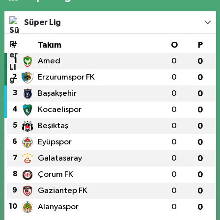
Süper Lig
#
Takım
O
P
1
Amed
0
0
2
Erzurumspor FK
0
0
3
Başakşehir
0
0
4
Kocaelispor
0
0
5
Beşiktaş
0
0
6
Eyüpspor
0
0
7
Galatasaray
0
0
8
Çorum FK
0
0
9
Gaziantep FK
0
0
10
Alanyaspor
0
0