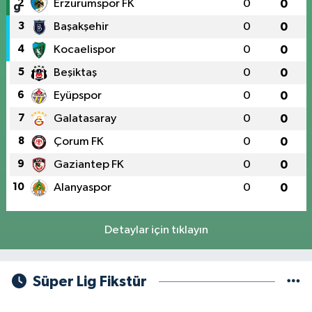
2
Erzurumspor FK
0
0
3
Başakşehir
0
0
4
Kocaelispor
0
0
5
Beşiktaş
0
0
6
Eyüpspor
0
0
7
Galatasaray
0
0
8
Çorum FK
0
0
9
Gaziantep FK
0
0
10
Alanyaspor
0
0
Detaylar için tıklayın
Süper Lig Fikstür