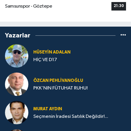
Samsunspor - Göztepe
21:30
Yazarlar
HÜSEYIN ADALAN
HİÇ VE D17
ÖZCAN PEHLIVANOĞLU
PKK’NIN FÜTUHAT RUHU!
MURAT AYDIN
Seçmenin İradesi Satılık Değildir!...