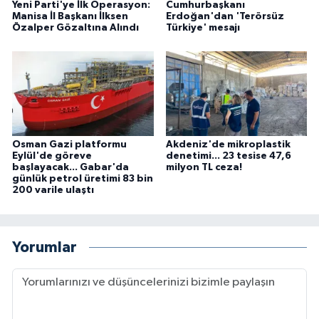
Yeni Parti'ye İlk Operasyon:
Cumhurbaşkanı
Manisa İl Başkanı İlksen
Erdoğan'dan 'Terörsüz
Özalper Gözaltına Alındı
Türkiye' mesajı
Osman Gazi platformu
Akdeniz'de mikroplastik
Eylül'de göreve
denetimi... 23 tesise 47,6
başlayacak... Gabar'da
milyon TL ceza!
günlük petrol üretimi 83 bin
200 varile ulaştı
Yorumlar