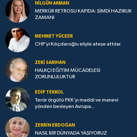
NILGÜN AKMAN
MERKÜR RETROSU KAPIDA: ŞİMDİ HAZIRLIK
ZAMANI
MEHMET YÜCEER
CHP’yi Kılıçdaroğlu eliyle ateşe attılar.
ZEKI SARIHAN
HALKÇI EĞİTİM MÜCADELESİ
ZORUNLULUKTUR
EDIP TEKKOL
Terör örgütü PKK’yı maddi ve manevi
yönden besleyen Avrupa...
ZERRIN ERDOĞAN
NASIL BİR DÜNYADA YAŞIYORUZ