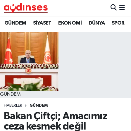
GÜNDEM
Nöbetçi Eczaneler
GÜNDEM
SİYASET
EKONOMİ
DÜNYA
SPOR
SİYASET
Hava Durumu
EKONOMİ
Aydin Namaz Vakitleri
DÜNYA
Trafik Durumu
SPOR
Süper Lig Puan Durumu ve Fikstür
GÜNDEM
MAGAZİN
Tüm Manşetler
HABERLER
GÜNDEM
YAŞAM
Son Dakika Haberleri
Bakan Çiftçi; Amacımız
ceza kesmek değil
Haber Arşivi