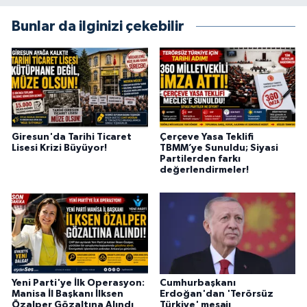
Bunlar da ilginizi çekebilir
Giresun'da Tarihi Ticaret
Çerçeve Yasa Teklifi
Lisesi Krizi Büyüyor!
TBMM’ye Sunuldu; Siyasi
Partilerden farkı
değerlendirmeler!
Yeni Parti'ye İlk Operasyon:
Cumhurbaşkanı
Manisa İl Başkanı İlksen
Erdoğan'dan 'Terörsüz
Özalper Gözaltına Alındı
Türkiye' mesajı