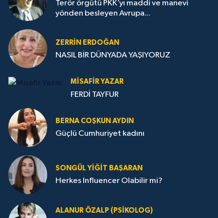
Terör örgütü PKK’yı maddi ve manevi
yönden besleyen Avrupa...
ZERRIN ERDOĞAN
NASIL BİR DÜNYADA YAŞIYORUZ
MISAFIR YAZAR
FERDİ TAYFUR
BERNA COŞKUN AYDIN
Güçlü Cumhuriyet kadını
SONGÜL YIĞIT BAŞARAN
Herkes Influencer Olabilir mi?
ALANUR ÖZALP (PSIKOLOG)