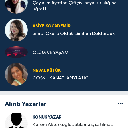
Çay alım fiyatları Çiftçiyi hayal kırıklığına
uğrattı
ASIYE KOCADEMİR
Şimdi Okullu Olduk, Sınıfları Doldurduk
ÖLÜM VE YAŞAM
NEVAL KÜTÜK
COŞKU KANATLARIYLA UÇ!
Alıntı Yazarlar
KONUK YAZAR
Kerem Aktürkoğlu satılamaz, satılması