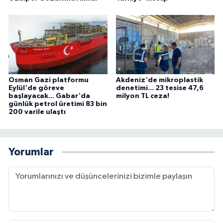
Osman Gazi platformu
Akdeniz'de mikroplastik
Eylül'de göreve
denetimi... 23 tesise 47,6
başlayacak... Gabar'da
milyon TL ceza!
günlük petrol üretimi 83 bin
200 varile ulaştı
Yorumlar