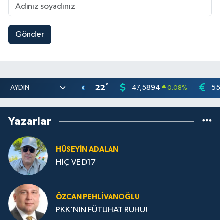
Gönder
°
22
47,5894
55
0.08
%
Yazarlar
HÜSEYIN ADALAN
HİÇ VE D17
ÖZCAN PEHLIVANOĞLU
PKK’NIN FÜTUHAT RUHU!