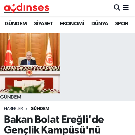
GÜNDEM
Nöbetçi Eczaneler
GÜNDEM
SİYASET
EKONOMİ
DÜNYA
SPOR
SİYASET
Hava Durumu
EKONOMİ
Aydin Namaz Vakitleri
DÜNYA
Trafik Durumu
SPOR
Süper Lig Puan Durumu ve Fikstür
GÜNDEM
MAGAZİN
Tüm Manşetler
HABERLER
GÜNDEM
YAŞAM
Son Dakika Haberleri
Bakan Bolat Ereğli'de
Gençlik Kampüsü'nü
Haber Arşivi