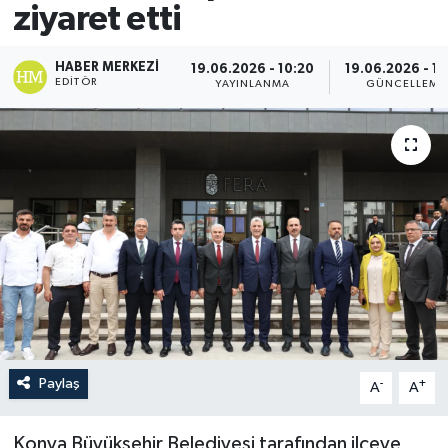
ziyaret etti
HABER MERKEZI
19.06.2026 - 10:20
19.06.2026 - 10
EDITÖR
YAYINLANMA
GÜNCELLEME
Paylaş
-
+
A
A
Konya Büyükşehir Belediyesi tarafından ilçeye