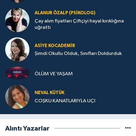
ALANUR ÖZALP (PSIKOLOG)
Çay alım fiyatları Çiftçiyi hayal kırıklığına
uğrattı
ASIYE KOCADEMİR
Şimdi Okullu Olduk, Sınıfları Doldurduk
ÖLÜM VE YAŞAM
NEVAL KÜTÜK
COŞKU KANATLARIYLA UÇ!
Alıntı Yazarlar