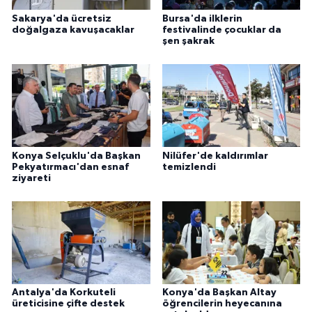
Sakarya'da ücretsiz
Bursa'da ilklerin
doğalgaza kavuşacaklar
festivalinde çocuklar da
şen şakrak
Konya Selçuklu'da Başkan
Nilüfer'de kaldırımlar
Pekyatırmacı'dan esnaf
temizlendi
ziyareti
Antalya'da Korkuteli
Konya'da Başkan Altay
üreticisine çifte destek
öğrencilerin heyecanına