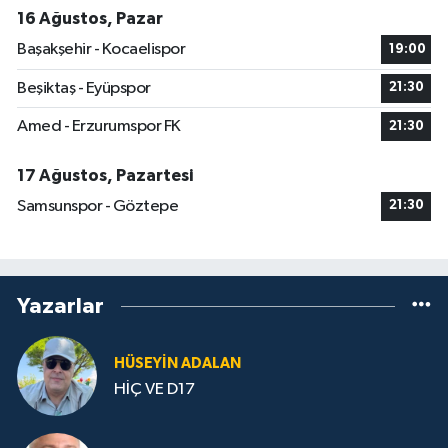
16 Ağustos, Pazar
Başakşehir - Kocaelispor
19:00
Beşiktaş - Eyüpspor
21:30
Amed - Erzurumspor FK
21:30
17 Ağustos, Pazartesi
Samsunspor - Göztepe
21:30
Yazarlar
HÜSEYIN ADALAN
HİÇ VE D17