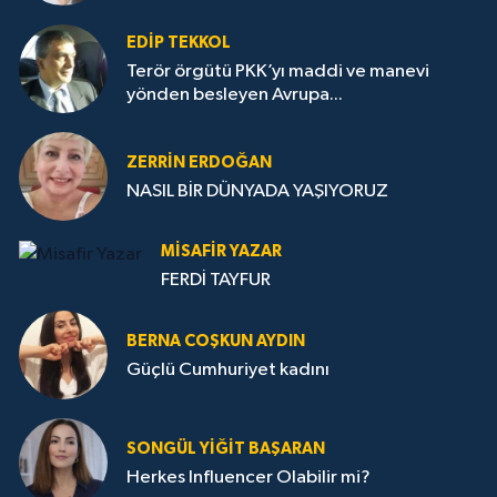
EDIP TEKKOL
Terör örgütü PKK’yı maddi ve manevi
yönden besleyen Avrupa...
ZERRIN ERDOĞAN
NASIL BİR DÜNYADA YAŞIYORUZ
MISAFIR YAZAR
FERDİ TAYFUR
BERNA COŞKUN AYDIN
Güçlü Cumhuriyet kadını
SONGÜL YIĞIT BAŞARAN
Herkes Influencer Olabilir mi?