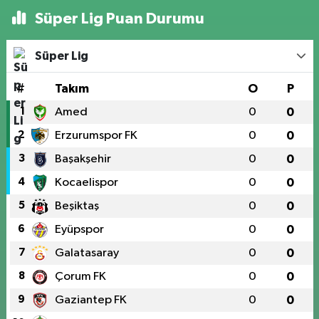
Süper Lig Puan Durumu
Süper Lig
#
Takım
O
P
1
Amed
0
0
2
Erzurumspor FK
0
0
3
Başakşehir
0
0
4
Kocaelispor
0
0
5
Beşiktaş
0
0
6
Eyüpspor
0
0
7
Galatasaray
0
0
8
Çorum FK
0
0
9
Gaziantep FK
0
0