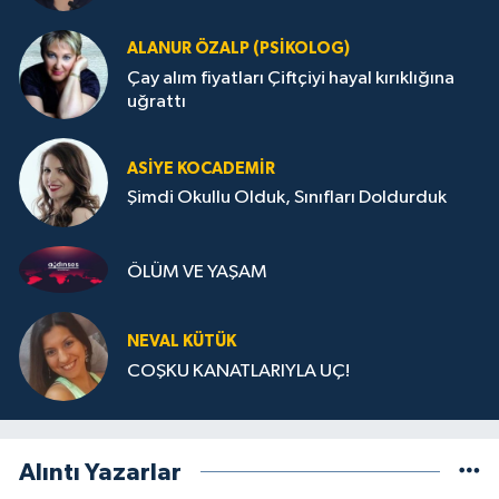
ALANUR ÖZALP (PSIKOLOG)
Çay alım fiyatları Çiftçiyi hayal kırıklığına
uğrattı
ASIYE KOCADEMİR
Şimdi Okullu Olduk, Sınıfları Doldurduk
ÖLÜM VE YAŞAM
NEVAL KÜTÜK
COŞKU KANATLARIYLA UÇ!
Alıntı Yazarlar