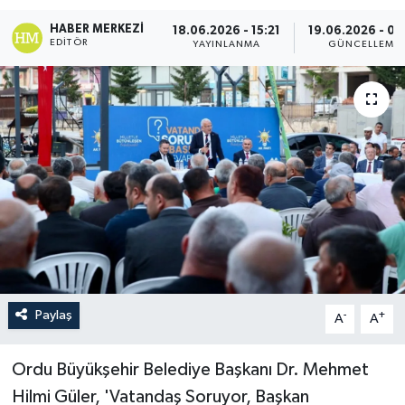
HABER MERKEZI
18.06.2026 - 15:21
19.06.2026 - 00
EDITÖR
YAYINLANMA
GÜNCELLEME
Paylaş
-
+
A
A
Ordu Büyükşehir Belediye Başkanı Dr. Mehmet
Hilmi Güler, 'Vatandaş Soruyor, Başkan