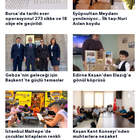
Bursa'da tarihi eser
Eyüpsultan Meydanı
operasyonu! 273 sikke ve 18
yenileniyor... İlk taşı Nuri
obje ele geçirildi
Aslan koydu
Gebze'nin geleceği için
Edirne Keşan'dan Elazığ'a
Başkent'te güçlü temaslar
gönül köprüsü
İstanbul Maltepe'de
Keşan Kent Konseyi'nden
çocuklar kitapların renkli
muhtarlara nezaket