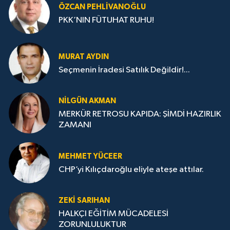
ÖZCAN PEHLIVANOĞLU
PKK’NIN FÜTUHAT RUHU!
MURAT AYDIN
Seçmenin İradesi Satılık Değildir!...
NILGÜN AKMAN
MERKÜR RETROSU KAPIDA: ŞİMDİ HAZIRLIK
ZAMANI
MEHMET YÜCEER
CHP’yi Kılıçdaroğlu eliyle ateşe attılar.
ZEKI SARIHAN
HALKÇI EĞİTİM MÜCADELESİ
ZORUNLULUKTUR