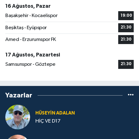
16 Ağustos, Pazar
Başakşehir - Kocaelispor
19:00
Beşiktaş - Eyüpspor
21:30
Amed - Erzurumspor FK
21:30
17 Ağustos, Pazartesi
Samsunspor - Göztepe
21:30
Yazarlar
HÜSEYIN ADALAN
HİÇ VE D17