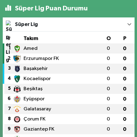
Süper Lig Puan Durumu
Süper Lig
#
Takım
O
P
1
Amed
0
0
2
Erzurumspor FK
0
0
3
Başakşehir
0
0
4
Kocaelispor
0
0
5
Beşiktaş
0
0
6
Eyüpspor
0
0
7
Galatasaray
0
0
8
Çorum FK
0
0
9
Gaziantep FK
0
0