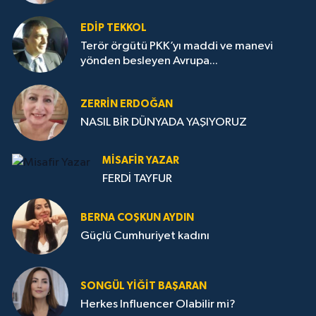
EDIP TEKKOL
Terör örgütü PKK’yı maddi ve manevi
yönden besleyen Avrupa...
ZERRIN ERDOĞAN
NASIL BİR DÜNYADA YAŞIYORUZ
MISAFIR YAZAR
FERDİ TAYFUR
BERNA COŞKUN AYDIN
Güçlü Cumhuriyet kadını
SONGÜL YIĞIT BAŞARAN
Herkes Influencer Olabilir mi?