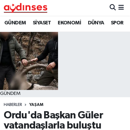
GÜNDEM
Nöbetçi Eczaneler
GÜNDEM
SİYASET
EKONOMİ
DÜNYA
SPOR
SİYASET
Hava Durumu
EKONOMİ
Aydin Namaz Vakitleri
DÜNYA
Trafik Durumu
SPOR
Süper Lig Puan Durumu ve Fikstür
GÜNDEM
MAGAZİN
Tüm Manşetler
HABERLER
YAŞAM
YAŞAM
Son Dakika Haberleri
Ordu'da Başkan Güler
vatandaşlarla buluştu
Haber Arşivi