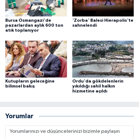
Bursa Osmangazi'de
'Zorba' Balesi Hierapolis'te
pazarlardan aylık 600 ton
sahnelendi
atık toplanıyor
Kutupların geleceğine
Ordu'da gökdelenlerin
bilimsel bakış
yıkıldığı sahil halkın
hizmetine açıldı
Yorumlar