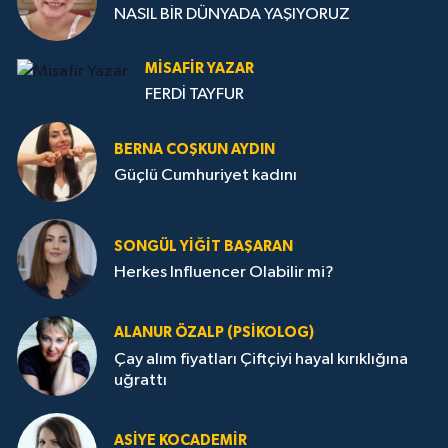
NASIL BİR DÜNYADA YAŞIYORUZ
MISAFIR YAZAR
FERDİ TAYFUR
BERNA COŞKUN AYDIN
Güçlü Cumhuriyet kadını
SONGÜL YIĞIT BAŞARAN
Herkes Influencer Olabilir mi?
ALANUR ÖZALP (PSIKOLOG)
Çay alım fiyatları Çiftçiyi hayal kırıklığına
uğrattı
ASIYE KOCADEMİR