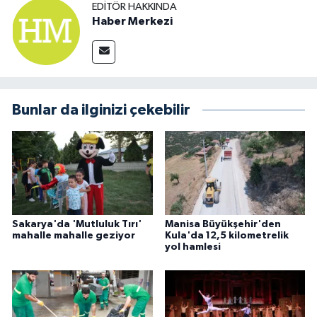
EDITÖR HAKKINDA
Haber Merkezi
Bunlar da ilginizi çekebilir
Sakarya'da 'Mutluluk Tırı'
Manisa Büyükşehir'den
mahalle mahalle geziyor
Kula'da 12,5 kilometrelik
yol hamlesi