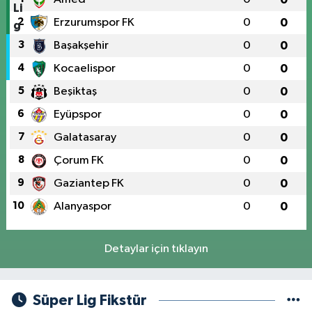
2
Erzurumspor FK
0
0
3
Başakşehir
0
0
4
Kocaelispor
0
0
5
Beşiktaş
0
0
6
Eyüpspor
0
0
7
Galatasaray
0
0
8
Çorum FK
0
0
9
Gaziantep FK
0
0
10
Alanyaspor
0
0
Detaylar için tıklayın
Süper Lig Fikstür