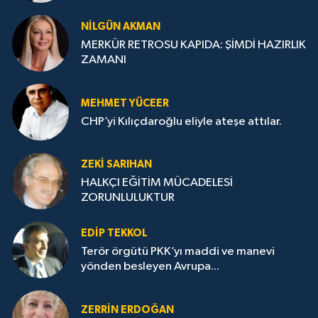
NILGÜN AKMAN
MERKÜR RETROSU KAPIDA: ŞİMDİ HAZIRLIK
ZAMANI
MEHMET YÜCEER
CHP’yi Kılıçdaroğlu eliyle ateşe attılar.
ZEKI SARIHAN
HALKÇI EĞİTİM MÜCADELESİ
ZORUNLULUKTUR
EDIP TEKKOL
Terör örgütü PKK’yı maddi ve manevi
yönden besleyen Avrupa...
ZERRIN ERDOĞAN