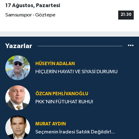
17 Ağustos, Pazartesi
Samsunspor - Göztepe
21:30
Yazarlar
HÜSEYIN ADALAN
HİÇLERİN HAYATI VE SİYASİ DURUMU
ÖZCAN PEHLIVANOĞLU
PKK’NIN FÜTUHAT RUHU!
MURAT AYDIN
Seçmenin İradesi Satılık Değildir!...