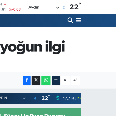
°
R
22
Aydın
3
%0.16
17
%-0.02
N
63
%0.07
ALTIN
40
%0.45
 yoğun ilgi
00
%70
IN
,61
%-0.63
-
+
A
A
°
22
47,7143
55,031
0.16
%
Süper Lig Puan Durumu