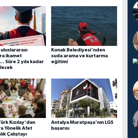
uluslararası
Konak Belediyesi'nden
ra ikamet
suda arama ve kurtarma
... Süre 2 yıla kadar
eğitimi
ilecek
ürk Kızılay'dan
Antalya Muratpaşa'nın LGS
a Yönelik Afet
başarısı
lık Çalıştayı