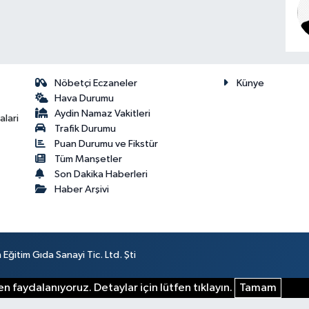
Nöbetçi Eczaneler
Künye
Hava Durumu
Aydin Namaz Vakitleri
lari
Trafik Durumu
Puan Durumu ve Fikstür
Tüm Manşetler
Son Dakika Haberleri
Haber Arşivi
ğitim Gıda Sanayi Tic. Ltd. Şti
n faydalanıyoruz. Detaylar için lütfen tıklayın.
Tamam