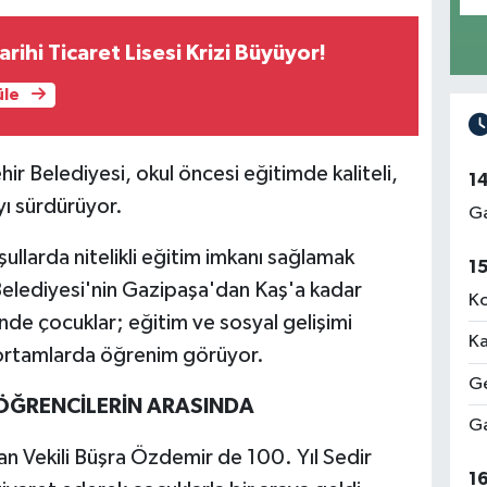
rihi Ticaret Lisesi Krizi Büyüyor!
üle
ir Belediyesi, okul öncesi eğitimde kaliteli,
1
ı sürdürüyor.
Ga
larda nitelikli eğitim imkanı sağlamak
1
elediyesi'nin Gazipaşa'dan Kaş'a kadar
Ko
de çocuklar; eğitim ve sosyal gelişimi
Ka
 ortamlarda öğrenim görüyor.
Ge
 ÖĞRENCİLERİN ARASINDA
Ga
n Vekili Büşra Özdemir de 100. Yıl Sedir
1