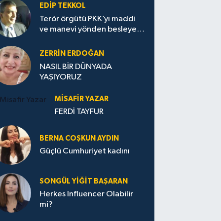
EDIP TEKKOL
Terör örgütü PKK’yı maddi
ve manevi yönden besleyen
Avrupa...
ZERRIN ERDOĞAN
NASIL BİR DÜNYADA
YAŞIYORUZ
MISAFIR YAZAR
FERDİ TAYFUR
BERNA COŞKUN AYDIN
Güçlü Cumhuriyet kadını
SONGÜL YIĞIT BAŞARAN
Herkes Influencer Olabilir
mi?