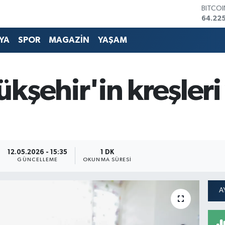
DOLA
47,714
EURO
55,03
YA
SPOR
MAGAZİN
YAŞAM
STERLİ
64,24
GRAM 
6510.
kşehir'in kreşleri
BİST1
13.799
BITCO
64.225
12.05.2026 - 15:35
1 DK
GÜNCELLEME
OKUNMA SÜRESI