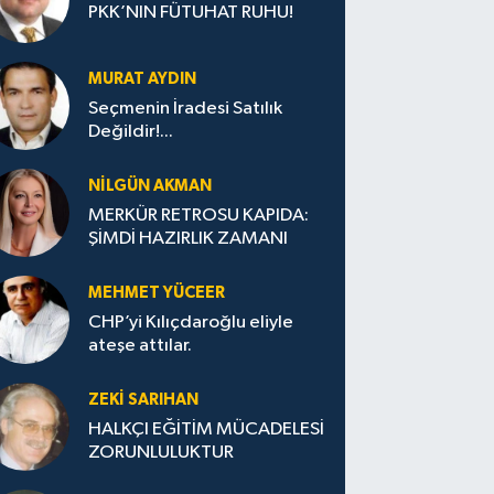
PKK’NIN FÜTUHAT RUHU!
MURAT AYDIN
Seçmenin İradesi Satılık
Değildir!...
NILGÜN AKMAN
MERKÜR RETROSU KAPIDA:
ŞİMDİ HAZIRLIK ZAMANI
MEHMET YÜCEER
CHP’yi Kılıçdaroğlu eliyle
ateşe attılar.
ZEKI SARIHAN
HALKÇI EĞİTİM MÜCADELESİ
ZORUNLULUKTUR