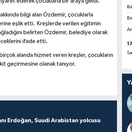
yaret ederek çocuklarla bir araya geldi.
Ba
hakkında bilgi alan Özdemir, çocuklarla
Be
erine eşlik etti. Kreşlerde verilen eğitimin
Am
ağladığını belirten Özdemir, belediye olarak
eklerini ifade etti.
1
Sa
birçok alanda hizmet veren kreşler, çocukların
it geçirmesine olanak tanıyor.
Y
ı Erdoğan, Suudi Arabistan yolcusu