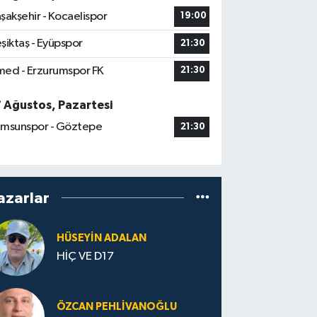
şakşehir - Kocaelispor
19:00
şiktaş - Eyüpspor
21:30
ed - Erzurumspor FK
21:30
7 Ağustos, Pazartesi
msunspor - Göztepe
21:30
azarlar
HÜSEYIN ADALAN
HİÇ VE D17
ÖZCAN PEHLIVANOĞLU