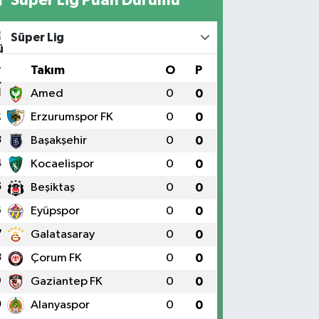
Süper Lig
#
Takım
O
P
1
Amed
0
0
2
Erzurumspor FK
0
0
3
Başakşehir
0
0
4
Kocaelispor
0
0
5
Beşiktaş
0
0
6
Eyüpspor
0
0
7
Galatasaray
0
0
8
Çorum FK
0
0
9
Gaziantep FK
0
0
0
Alanyaspor
0
0