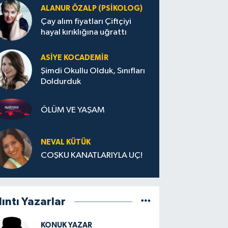
ALANUR ÖZALP (PSIKOLOG)
Çay alım fiyatları Çiftçiyi
hayal kırıklığına uğrattı
ASIYE KOCADEMİR
Şimdi Okullu Olduk, Sınıfları
Doldurduk
ÖLÜM VE YAŞAM
NEVAL KÜTÜK
COŞKU KANATLARIYLA UÇ!
lıntı Yazarlar
KONUK YAZAR