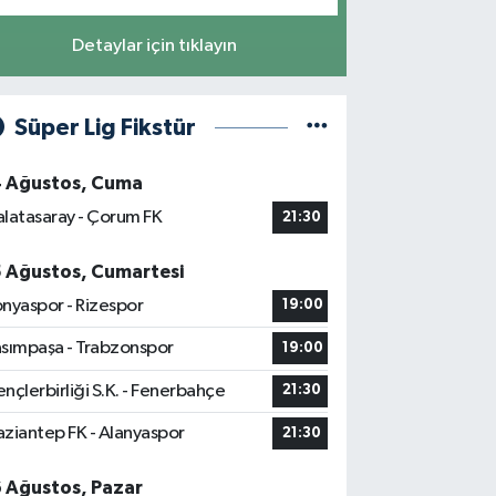
Detaylar için tıklayın
Süper Lig Fikstür
4 Ağustos, Cuma
latasaray - Çorum FK
21:30
5 Ağustos, Cumartesi
nyaspor - Rizespor
19:00
sımpaşa - Trabzonspor
19:00
nçlerbirliği S.K. - Fenerbahçe
21:30
ziantep FK - Alanyaspor
21:30
6 Ağustos, Pazar