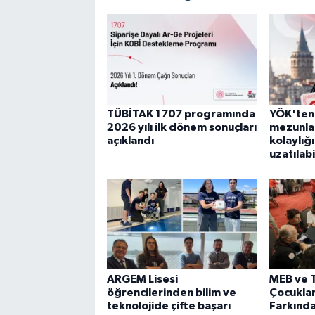
TÜBİTAK 1707 programında
YÖK'ten 
2026 yılı ilk dönem sonuçları
mezunla
açıklandı
kolaylığı
uzatılab
ARGEM Lisesi
MEB ve T
öğrencilerinden bilim ve
Çocuklar
teknolojide çifte başarı
Farkında