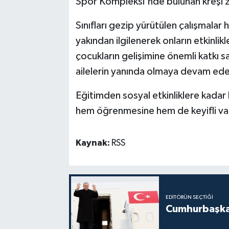
Spor Kompleksi'nde bulunan kreşi zi
Sınıfları gezip yürütülen çalışmalar 
yakından ilgilenerek onların etkinlikl
çocukların gelişimine önemli katkı s
ailelerin yanında olmaya devam edec
Eğitimden sosyal etkinliklere kadar 
hem öğrenmesine hem de keyifli vak
Kaynak:
RSS
EDITÖRÜN SEÇTIĞI
Cumhurbaşkan