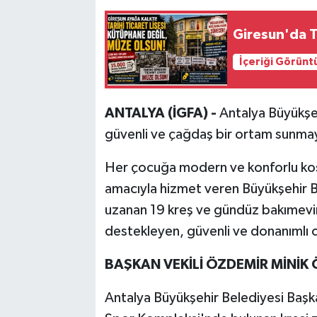
Giresun'da Ta
İçeriği Görünt
ANTALYA (İGFA) -
Antalya Büyükşeh
güvenli ve çağdaş bir ortam sunmay
Her çocuğa modern ve konforlu koşul
amacıyla hizmet veren Büyükşehir B
uzanan 19 kreş ve gündüz bakımevin
destekleyen, güvenli ve donanımlı
BAŞKAN VEKİLİ ÖZDEMİR MİNİK
Antalya Büyükşehir Belediyesi Başka