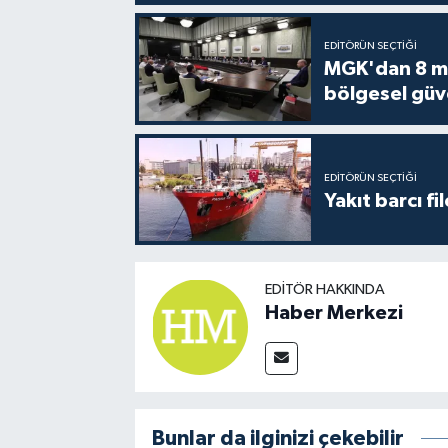
EDITÖRÜN SEÇTIĞI
MGK'dan 8 mad
bölgesel güv
EDITÖRÜN SEÇTIĞI
Yakıt barcı fi
EDITÖR HAKKINDA
Haber Merkezi
Bunlar da ilginizi çekebilir