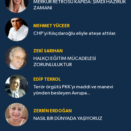
MERKÜR RETROSU KAPIDA: ŞİMDİ HAZIRLIK
ZAMANI
MEHMET YÜCEER
CHP’yi Kılıçdaroğlu eliyle ateşe attılar.
ZEKI SARIHAN
HALKÇI EĞİTİM MÜCADELESİ
ZORUNLULUKTUR
EDIP TEKKOL
Terör örgütü PKK’yı maddi ve manevi
yönden besleyen Avrupa...
ZERRIN ERDOĞAN
NASIL BİR DÜNYADA YAŞIYORUZ