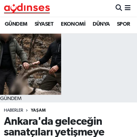
GÜNDEM
Nöbetçi Eczaneler
GÜNDEM
SİYASET
EKONOMİ
DÜNYA
SPOR
SİYASET
Hava Durumu
EKONOMİ
Aydin Namaz Vakitleri
DÜNYA
Trafik Durumu
SPOR
Süper Lig Puan Durumu ve Fikstür
GÜNDEM
MAGAZİN
Tüm Manşetler
HABERLER
YAŞAM
YAŞAM
Son Dakika Haberleri
Ankara'da geleceğin
sanatçıları yetişmeye
Haber Arşivi