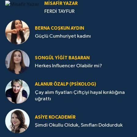
MISAFIR YAZAR
FERDİ TAYFUR
BERNA COŞKUN AYDIN
Güçlü Cumhuriyet kadını
SONGÜL YIĞIT BAŞARAN
Herkes Influencer Olabilir mi?
ALANUR ÖZALP (PSIKOLOG)
Çay alım fiyatları Çiftçiyi hayal kırıklığına
uğrattı
ASIYE KOCADEMİR
Şimdi Okullu Olduk, Sınıfları Doldurduk