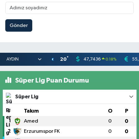
Gönder
°
20
47,7436
55
0.18
%
Süper Lig Puan Durumu
Süper Lig
#
Takım
O
P
1
Amed
0
0
2
Erzurumspor FK
0
0