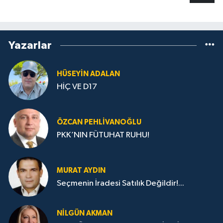
Yazarlar
HÜSEYIN ADALAN
HİÇ VE D17
ÖZCAN PEHLIVANOĞLU
PKK’NIN FÜTUHAT RUHU!
MURAT AYDIN
Seçmenin İradesi Satılık Değildir!...
NILGÜN AKMAN