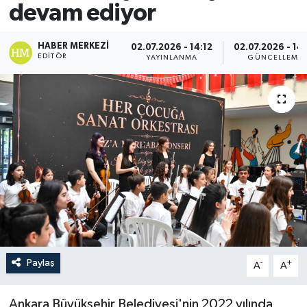
devam ediyor
HABER MERKEZI
02.07.2026 - 14:12
02.07.2026 - 14
EDITÖR
YAYINLANMA
GÜNCELLEME
Paylaş
-
+
A
A
Ankara Büyükşehir Belediyesi'nin 2022 yılında