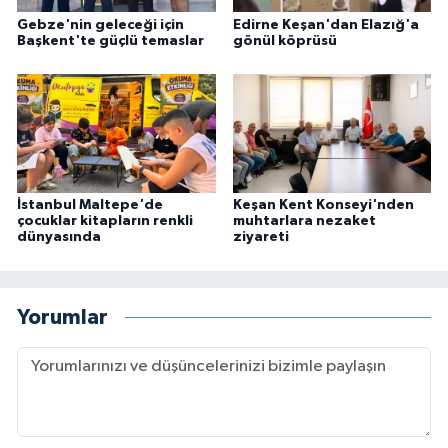
Gebze'nin geleceği için
Edirne Keşan'dan Elazığ'a
Başkent'te güçlü temaslar
gönül köprüsü
İstanbul Maltepe'de
Keşan Kent Konseyi'nden
çocuklar kitapların renkli
muhtarlara nezaket
dünyasında
ziyareti
Yorumlar