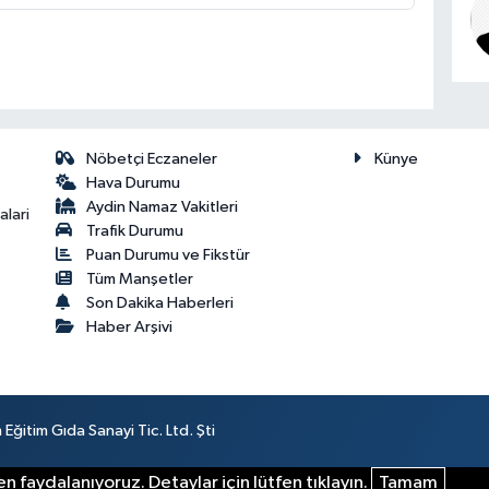
Nöbetçi Eczaneler
Künye
Hava Durumu
Aydin Namaz Vakitleri
lari
Trafik Durumu
Puan Durumu ve Fikstür
Tüm Manşetler
Son Dakika Haberleri
Haber Arşivi
ğitim Gıda Sanayi Tic. Ltd. Şti
n faydalanıyoruz. Detaylar için lütfen tıklayın.
Tamam