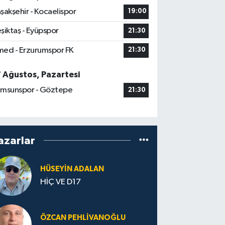
şakşehir - Kocaelispor
19:00
şiktaş - Eyüpspor
21:30
ed - Erzurumspor FK
21:30
7 Ağustos, Pazartesi
msunspor - Göztepe
21:30
azarlar
HÜSEYIN ADALAN
HİÇ VE D17
ÖZCAN PEHLIVANOĞLU