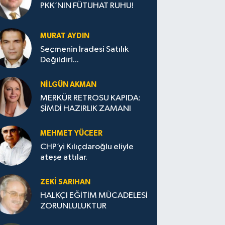
PKK’NIN FÜTUHAT RUHU!
MURAT AYDIN
Seçmenin İradesi Satılık
Değildir!...
NILGÜN AKMAN
MERKÜR RETROSU KAPIDA:
ŞİMDİ HAZIRLIK ZAMANI
MEHMET YÜCEER
CHP’yi Kılıçdaroğlu eliyle
ateşe attılar.
ZEKI SARIHAN
HALKÇI EĞİTİM MÜCADELESİ
ZORUNLULUKTUR