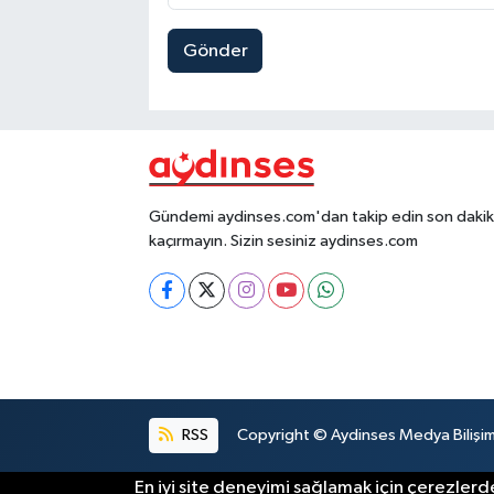
Gönder
Gündemi aydinses.com'dan takip edin son dakika
kaçırmayın. Sizin sesiniz aydinses.com
RSS
Copyright © Aydinses Medya Bilişim E
En iyi site deneyimi sağlamak için çerezlerde