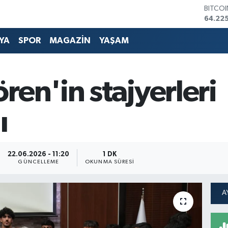
DOLA
47,714
EURO
55,03
YA
SPOR
MAGAZİN
YAŞAM
STERLİ
64,24
GRAM 
6574.8
ren'in stajyerleri
BİST1
13.799
BITCO
ı
64.225
22.06.2026 - 11:20
1 DK
GÜNCELLEME
OKUNMA SÜRESI