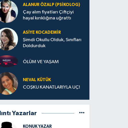
ALANUR ÖZALP (PSIKOLOG)
Çay alım fiyatları Çiftçiyi
hayal kırıklığına uğrattı
ASIYE KOCADEMİR
Şimdi Okullu Olduk, Sınıfları
Doldurduk
ÖLÜM VE YAŞAM
NEVAL KÜTÜK
COŞKU KANATLARIYLA UÇ!
lıntı Yazarlar
KONUK YAZAR