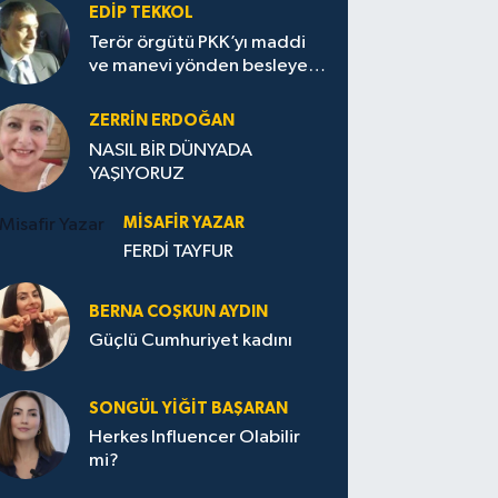
EDIP TEKKOL
Terör örgütü PKK’yı maddi
ve manevi yönden besleyen
Avrupa...
ZERRIN ERDOĞAN
NASIL BİR DÜNYADA
YAŞIYORUZ
MISAFIR YAZAR
FERDİ TAYFUR
BERNA COŞKUN AYDIN
Güçlü Cumhuriyet kadını
SONGÜL YIĞIT BAŞARAN
Herkes Influencer Olabilir
mi?