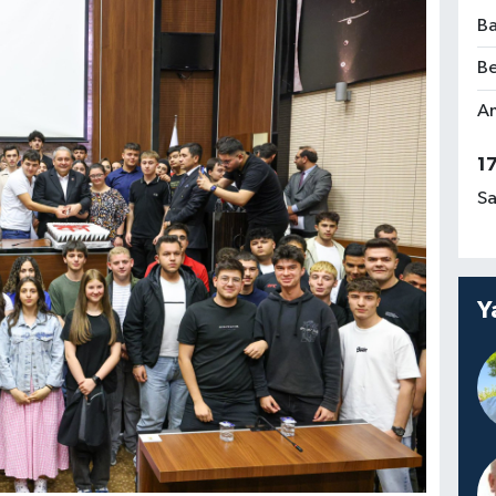
Ba
Be
Am
1
Sa
Y