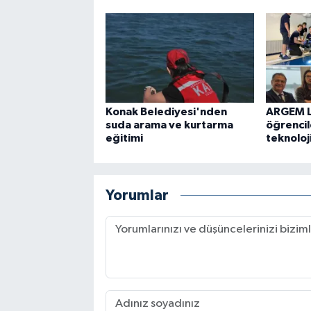
Konak Belediyesi'nden
ARGEM L
suda arama ve kurtarma
öğrencil
eğitimi
teknoloj
Yorumlar