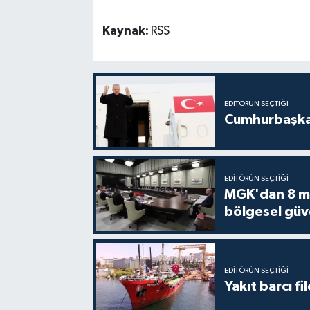
Kaynak:
RSS
EDITÖRÜN SEÇTIĞI
Cumhurbaşkan
EDITÖRÜN SEÇTIĞI
MGK'dan 8 mad
bölgesel güv
EDITÖRÜN SEÇTIĞI
Yakıt barcı fi