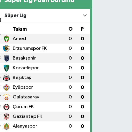
Süper Lig
#
Takım
O
P
1
Amed
0
0
2
Erzurumspor FK
0
0
3
Başakşehir
0
0
4
Kocaelispor
0
0
5
Beşiktaş
0
0
6
Eyüpspor
0
0
7
Galatasaray
0
0
8
Çorum FK
0
0
9
Gaziantep FK
0
0
0
Alanyaspor
0
0