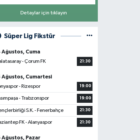
Detaylar için tıklayın
Süper Lig Fikstür
4 Ağustos, Cuma
latasaray - Çorum FK
21:30
5 Ağustos, Cumartesi
nyaspor - Rizespor
19:00
sımpaşa - Trabzonspor
19:00
nçlerbirliği S.K. - Fenerbahçe
21:30
ziantep FK - Alanyaspor
21:30
6 Ağustos, Pazar