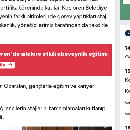
sertifika töreninde katılan Keçiören Belediye
nin farklı birimlerinde görev yaptıkları staj
kanlık, yöneticilerimiz tarafından da takdirle
1
ren'de ailelere etkili ebeveynlik eğitimi
Ga
üle
1
Ko
n Özarslan, gençlerle eğitim ve kariyer
Ka
Ge
encilerin stajlarını tamamlamaları kutlanıp
Ga
i.
1