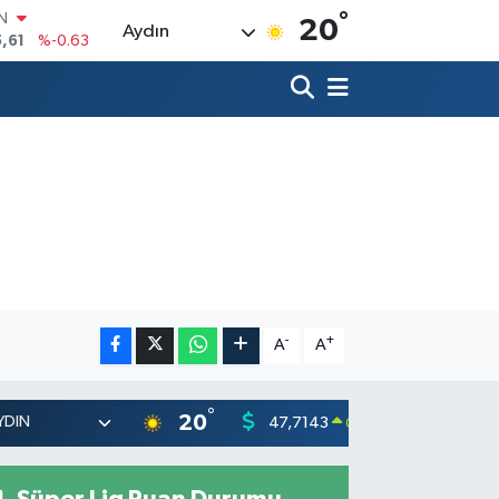
°
R
20
Aydın
3
%0.16
17
%-0.02
N
63
%0.07
ALTIN
1
%1.44
00
%70
IN
,61
%-0.63
-
+
A
A
°
20
47,7143
55,031
0.16
%
Süper Lig Puan Durumu