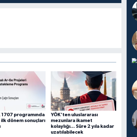
 1707 programında
YÖK'ten uluslararası
ı ilk dönem sonuçları
mezunlara ikamet
ı
kolaylığı... Süre 2 yıla kadar
uzatılabilecek