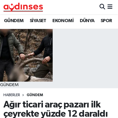
GÜNDEM
Nöbetçi Eczaneler
GÜNDEM
SİYASET
EKONOMİ
DÜNYA
SPOR
SİYASET
Hava Durumu
EKONOMİ
Aydin Namaz Vakitleri
DÜNYA
Trafik Durumu
SPOR
Süper Lig Puan Durumu ve Fikstür
GÜNDEM
MAGAZİN
Tüm Manşetler
HABERLER
GÜNDEM
YAŞAM
Son Dakika Haberleri
Ağır ticari araç pazarı ilk
çeyrekte yüzde 12 daraldı
Haber Arşivi