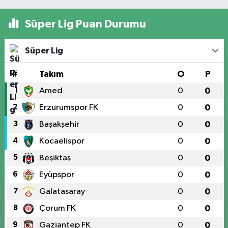
Süper Lig Puan Durumu
Süper Lig
#
Takım
O
P
1
Amed
0
0
2
Erzurumspor FK
0
0
3
Başakşehir
0
0
4
Kocaelispor
0
0
5
Beşiktaş
0
0
6
Eyüpspor
0
0
7
Galatasaray
0
0
8
Çorum FK
0
0
9
Gaziantep FK
0
0