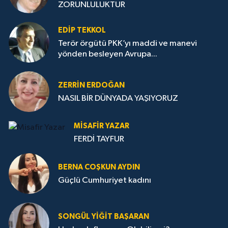
ZORUNLULUKTUR
EDIP TEKKOL
Terör örgütü PKK’yı maddi ve manevi
yönden besleyen Avrupa...
ZERRIN ERDOĞAN
NASIL BİR DÜNYADA YAŞIYORUZ
MISAFIR YAZAR
FERDİ TAYFUR
BERNA COŞKUN AYDIN
Güçlü Cumhuriyet kadını
SONGÜL YIĞIT BAŞARAN