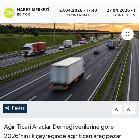
HABER MERKEZI
27.04.2026 - 17:43
27.04.2026 - 17
EDITÖR
YAYINLANMA
GÜNCELLEME
Paylaş
-
+
A
A
Ağır Ticari Araçlar Derneği verilerine göre
2026'nın ilk çeyreğinde ağır ticari araç pazarı