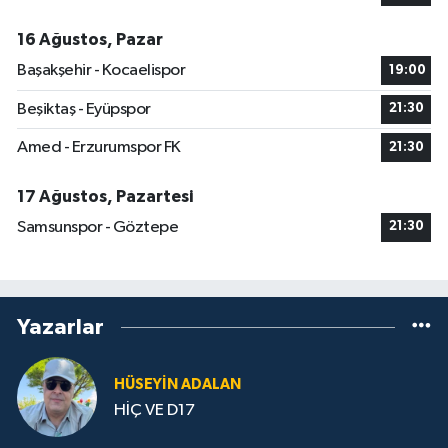
16 Ağustos, Pazar
Başakşehir - Kocaelispor
19:00
Beşiktaş - Eyüpspor
21:30
Amed - Erzurumspor FK
21:30
17 Ağustos, Pazartesi
Samsunspor - Göztepe
21:30
Yazarlar
HÜSEYIN ADALAN
HİÇ VE D17