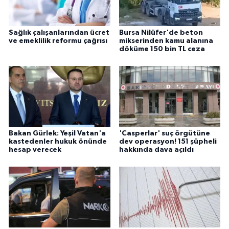
Sağlık çalışanlarından ücret
Bursa Nilüfer'de beton
ve emeklilik reformu çağrısı
mikserinden kamu alanına
döküme 150 bin TL ceza
Bakan Gürlek: Yeşil Vatan'a
'Casperlar' suç örgütüne
kastedenler hukuk önünde
dev operasyon! 151 şüpheli
hesap verecek
hakkında dava açıldı