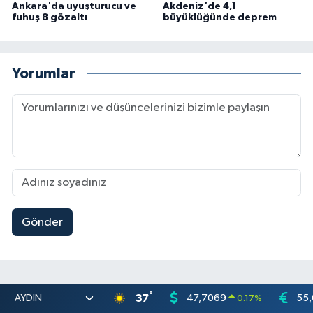
Ankara'da uyuşturucu ve
Akdeniz'de 4,1
fuhuş 8 gözaltı
büyüklüğünde deprem
Yorumlar
Gönder
°
37
47,7069
55
0.17
%