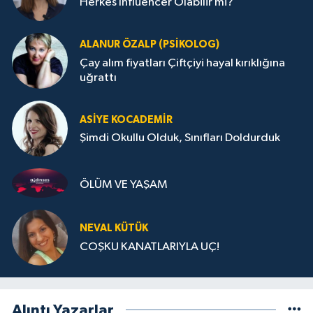
Herkes Influencer Olabilir mi?
ALANUR ÖZALP (PSIKOLOG)
Çay alım fiyatları Çiftçiyi hayal kırıklığına
uğrattı
ASIYE KOCADEMİR
Şimdi Okullu Olduk, Sınıfları Doldurduk
ÖLÜM VE YAŞAM
NEVAL KÜTÜK
COŞKU KANATLARIYLA UÇ!
Alıntı Yazarlar