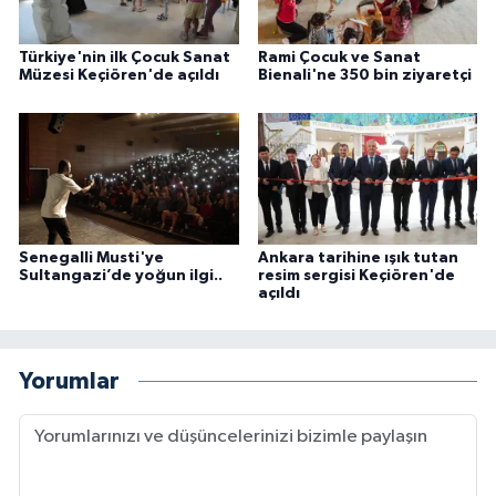
Türkiye'nin ilk Çocuk Sanat
Rami Çocuk ve Sanat
Müzesi Keçiören'de açıldı
Bienali'ne 350 bin ziyaretçi
Senegalli Musti'ye
Ankara tarihine ışık tutan
Sultangazi’de yoğun ilgi..
resim sergisi Keçiören'de
açıldı
Yorumlar