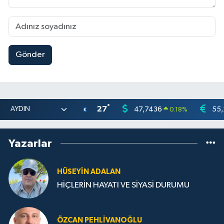
Gönder
°
27
47,7436
55,
0.18
%
Yazarlar
HÜSEYIN ADALAN
HİÇLERİN HAYATI VE SİYASİ DURUMU
ÖZCAN PEHLIVANOĞLU