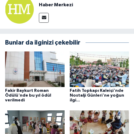
Haber Merkezi
Bunlar da ilginizi çekebilir
Fakir Baykurt Roman
Fatih Topkapı Kaleiçi'nde
Ödülü'nde bu yıl ödül
Nostalji Günleri'ne yoğun
verilmedi
ilgi...