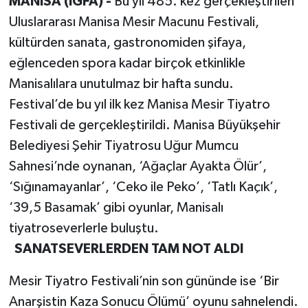
MANİSA (İGFA) -
Bu yıl 485. kez gerçekleştirilen
Uluslararası Manisa Mesir Macunu Festivali,
kültürden sanata, gastronomiden şifaya,
eğlenceden spora kadar birçok etkinlikle
Manisalılara unutulmaz bir hafta sundu.
Festival’de bu yıl ilk kez Manisa Mesir Tiyatro
Festivali de gerçekleştirildi. Manisa Büyükşehir
Belediyesi Şehir Tiyatrosu Uğur Mumcu
Sahnesi’nde oynanan, ‘Ağaçlar Ayakta Ölür’,
‘Sığınamayanlar’, ‘Ceko ile Peko’, ‘Tatlı Kaçık’,
‘39,5 Basamak’ gibi oyunlar, Manisalı
tiyatroseverlerle buluştu.
SANATSEVERLERDEN TAM NOT ALDI
Mesir Tiyatro Festivali’nin son gününde ise ‘Bir
Anarşistin Kaza Sonucu Ölümü’ oyunu sahnelendi.