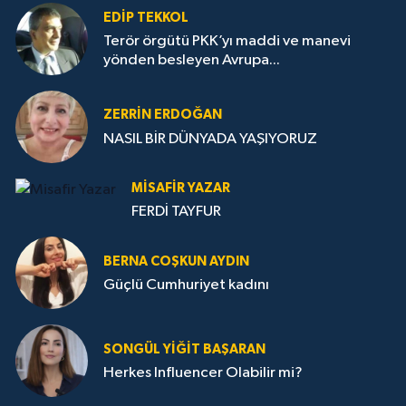
EDIP TEKKOL
Terör örgütü PKK’yı maddi ve manevi
yönden besleyen Avrupa...
ZERRIN ERDOĞAN
NASIL BİR DÜNYADA YAŞIYORUZ
MISAFIR YAZAR
FERDİ TAYFUR
BERNA COŞKUN AYDIN
Güçlü Cumhuriyet kadını
SONGÜL YIĞIT BAŞARAN
Herkes Influencer Olabilir mi?