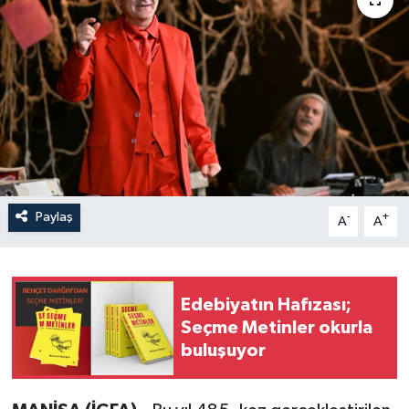
Paylaş
-
+
A
A
Edebiyatın Hafızası;
Seçme Metinler okurla
buluşuyor