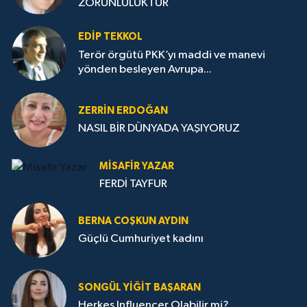
ZORUNLULUKTUR
EDIP TEKKOL
Terör örgütü PKK’yı maddi ve manevi
yönden besleyen Avrupa...
ZERRIN ERDOĞAN
NASIL BİR DÜNYADA YAŞIYORUZ
MISAFIR YAZAR
FERDİ TAYFUR
BERNA COŞKUN AYDIN
Güçlü Cumhuriyet kadını
SONGÜL YIĞIT BAŞARAN
Herkes Influencer Olabilir mi?