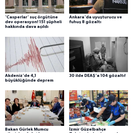
'Casperlar' suç örgütüne
Ankara'da uyuşturucu ve
dev operasyon! 151 şüpheli
fuhuş 8 gözaltı
hakkında dava açıldı
Akdeniz'de 4,1
30 ilde DEAŞ'a 104 gözaltı!
büyüklüğünde deprem
Bakan Gürlek Mumcu
İzmir Güzelbahçe