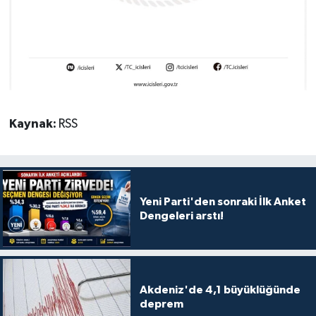
Kaynak:
RSS
Yeni Parti'den sonraki İlk Anket
Dengeleri arstı!
Akdeniz'de 4,1 büyüklüğünde
deprem