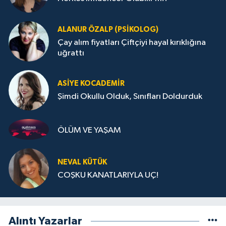
ALANUR ÖZALP (PSIKOLOG)
Çay alım fiyatları Çiftçiyi hayal kırıklığına
uğrattı
ASIYE KOCADEMİR
Şimdi Okullu Olduk, Sınıfları Doldurduk
ÖLÜM VE YAŞAM
NEVAL KÜTÜK
COŞKU KANATLARIYLA UÇ!
Alıntı Yazarlar