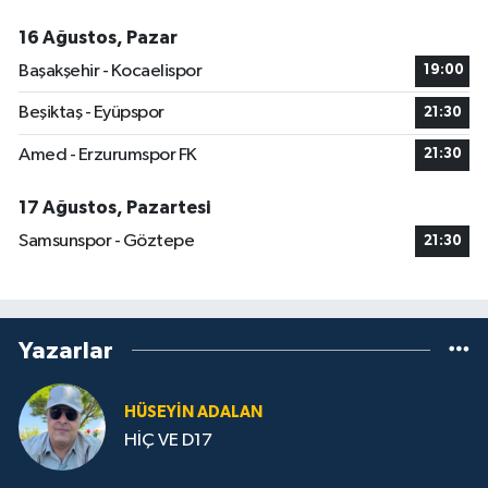
16 Ağustos, Pazar
Başakşehir - Kocaelispor
19:00
Beşiktaş - Eyüpspor
21:30
Amed - Erzurumspor FK
21:30
17 Ağustos, Pazartesi
Samsunspor - Göztepe
21:30
Yazarlar
HÜSEYIN ADALAN
HİÇ VE D17