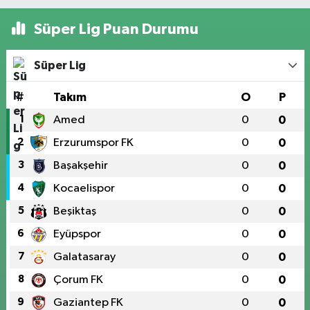
Süper Lig Puan Durumu
Süper Lig
#
Takım
O
P
1
Amed
0
0
2
Erzurumspor FK
0
0
3
Başakşehir
0
0
4
Kocaelispor
0
0
5
Beşiktaş
0
0
6
Eyüpspor
0
0
7
Galatasaray
0
0
8
Çorum FK
0
0
9
Gaziantep FK
0
0