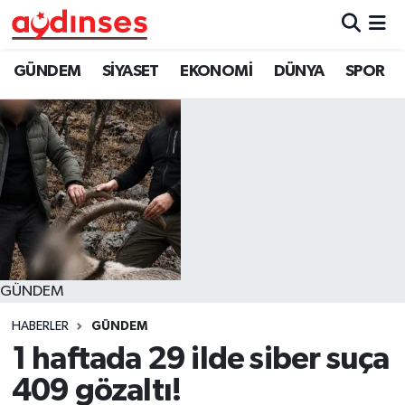
GÜNDEM
Nöbetçi Eczaneler
GÜNDEM
SİYASET
EKONOMİ
DÜNYA
SPOR
SİYASET
Hava Durumu
EKONOMİ
Aydin Namaz Vakitleri
DÜNYA
Trafik Durumu
SPOR
Süper Lig Puan Durumu ve Fikstür
GÜNDEM
MAGAZİN
Tüm Manşetler
HABERLER
GÜNDEM
YAŞAM
Son Dakika Haberleri
1 haftada 29 ilde siber suça
409 gözaltı!
Haber Arşivi