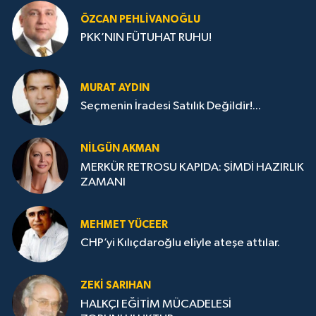
ÖZCAN PEHLIVANOĞLU
PKK’NIN FÜTUHAT RUHU!
MURAT AYDIN
Seçmenin İradesi Satılık Değildir!...
NILGÜN AKMAN
MERKÜR RETROSU KAPIDA: ŞİMDİ HAZIRLIK
ZAMANI
MEHMET YÜCEER
CHP’yi Kılıçdaroğlu eliyle ateşe attılar.
ZEKI SARIHAN
HALKÇI EĞİTİM MÜCADELESİ