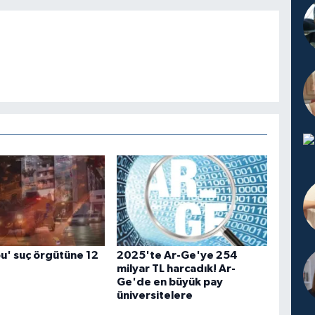
u' suç örgütüne 12
2025'te Ar-Ge'ye 254
milyar TL harcadık! Ar-
Ge'de en büyük pay
üniversitelere