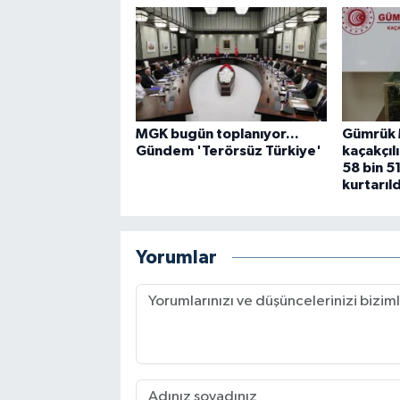
MGK bugün toplanıyor...
Gümrük 
Gündem 'Terörsüz Türkiye'
kaçakçıl
58 bin 5
kurtarıld
Yorumlar