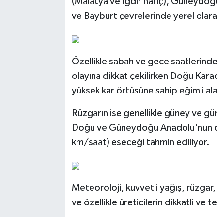
(Malatya ve Iğdır hariç), Güneydo
ve Bayburt çevrelerinde yerel olara
Özellikle sabah ve gece saatlerind
olayına dikkat çekilirken Doğu Kara
yüksek kar örtüsüne sahip eğimli alan
Rüzgarın ise genellikle güney ve gü
Doğu ve Güneydoğu Anadolu'nun do
km/saat) eseceği tahmin ediliyor.
Meteoroloji, kuvvetli yağış, rüzgar, 
ve özellikle üreticilerin dikkatli ve t