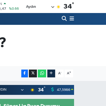
°
R
34
Aydın
86
%0.06
00
%0.1
İN
38
%0.21
ALTIN
23
%0.39
?
00
%0
IN
5,47
%0.66
-
+
A
A
°
34
47,5986
55,07
0.06
%
Süper Lig Puan Durumu