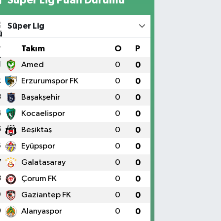
Süper Lig
#
Takım
O
P
1
Amed
0
0
2
Erzurumspor FK
0
0
3
Başakşehir
0
0
4
Kocaelispor
0
0
5
Beşiktaş
0
0
6
Eyüpspor
0
0
7
Galatasaray
0
0
8
Çorum FK
0
0
9
Gaziantep FK
0
0
0
Alanyaspor
0
0