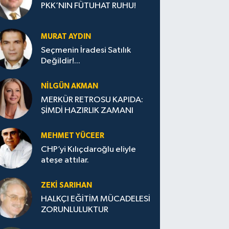
PKK’NIN FÜTUHAT RUHU!
MURAT AYDIN
Seçmenin İradesi Satılık
Değildir!...
NILGÜN AKMAN
MERKÜR RETROSU KAPIDA:
ŞİMDİ HAZIRLIK ZAMANI
MEHMET YÜCEER
CHP’yi Kılıçdaroğlu eliyle
ateşe attılar.
ZEKI SARIHAN
HALKÇI EĞİTİM MÜCADELESİ
ZORUNLULUKTUR