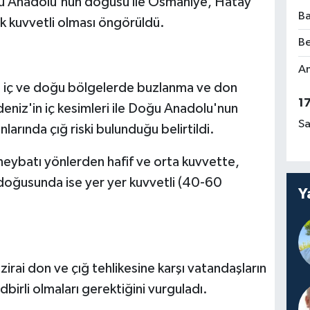
ğu Anadolu'nun doğusu ile Osmaniye, Hatay
Ba
k kuvvetli olması öngörüldü.
Be
Am
e iç ve doğu bölgelerde buzlanma ve don
1
deniz'in iç kesimleri ile Doğu Anadolu'nun
Sa
larında çığ riski bulunduğu belirtildi.
neybatı yönlerden hafif ve orta kuvvette,
ğusunda ise yer yer kuvvetli (40-60
Y
zirai don ve çığ tehlikesine karşı vatandaşların
edbirli olmaları gerektiğini vurguladı.