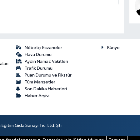
Nöbetçi Eczaneler
Künye
Hava Durumu
Aydin Namaz Vakitleri
lari
Trafik Durumu
Puan Durumu ve Fikstür
Tüm Manşetler
Son Dakika Haberleri
Haber Arşivi
ğitim Gıda Sanayi Tic. Ltd. Şti