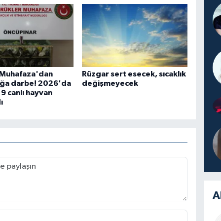
Muhafaza'dan
Rüzgar sert esecek, sıcaklık
ığa darbe! 2026'da
değişmeyecek
19 canlı hayvan
ı
A