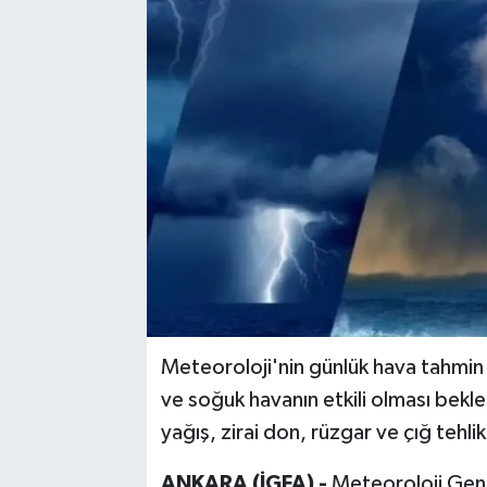
Meteoroloji'nin günlük hava tahmin
ve soğuk havanın etkili olması bekle
yağış, zirai don, rüzgar ve çığ tehli
ANKARA (İGFA) -
Meteoroloji Gene