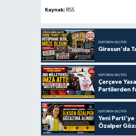
Kaynak:
RSS
EDITÖRÜN SEÇTIĞI
Giresun'da Ta
EDITÖRÜN SEÇTIĞI
Çerçeve Yasa
Partilerden f
EDITÖRÜN SEÇTIĞI
Yeni Parti'ye
Özalper Göza