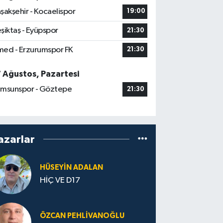
şakşehir - Kocaelispor
19:00
şiktaş - Eyüpspor
21:30
ed - Erzurumspor FK
21:30
7 Ağustos, Pazartesi
msunspor - Göztepe
21:30
azarlar
HÜSEYIN ADALAN
HİÇ VE D17
ÖZCAN PEHLIVANOĞLU