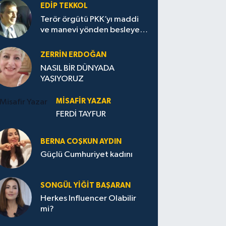
EDIP TEKKOL
Terör örgütü PKK’yı maddi
ve manevi yönden besleyen
Avrupa...
ZERRIN ERDOĞAN
NASIL BİR DÜNYADA
YAŞIYORUZ
MISAFIR YAZAR
FERDİ TAYFUR
BERNA COŞKUN AYDIN
Güçlü Cumhuriyet kadını
SONGÜL YIĞIT BAŞARAN
Herkes Influencer Olabilir
mi?