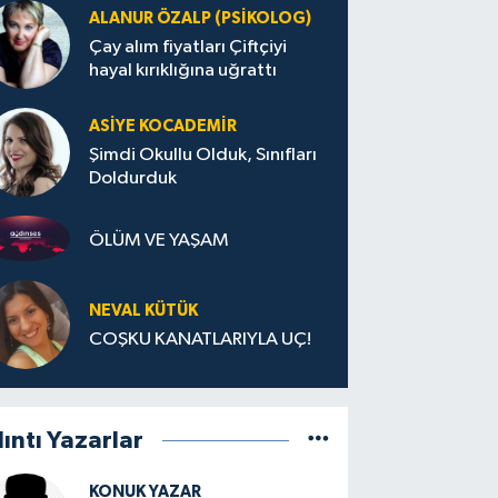
ALANUR ÖZALP (PSIKOLOG)
Çay alım fiyatları Çiftçiyi
hayal kırıklığına uğrattı
ASIYE KOCADEMİR
Şimdi Okullu Olduk, Sınıfları
Doldurduk
ÖLÜM VE YAŞAM
NEVAL KÜTÜK
COŞKU KANATLARIYLA UÇ!
lıntı Yazarlar
KONUK YAZAR