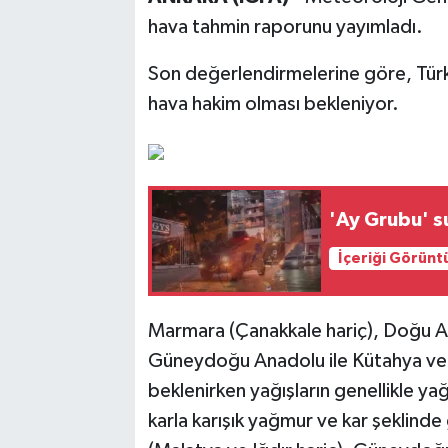
hava tahmin raporunu yayımladı.
Son değerlendirmelerine göre, Türk
hava hakim olması bekleniyor.
'Ay Grubu' s
İçeriği Görünt
Marmara (Çanakkale hariç), Doğu A
Güneydoğu Anadolu ile Kütahya ve A
beklenirken yağışların genellikle y
karla karışık yağmur ve kar şeklind