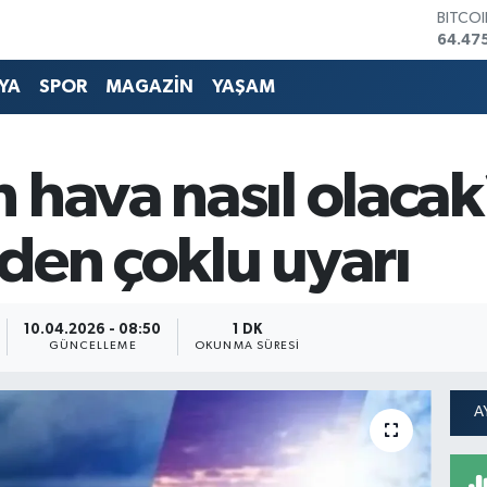
DOLA
47,59
EURO
55,07
YA
SPOR
MAGAZİN
YAŞAM
STERL
64,24
GRAM 
6518.
 hava nasıl olacak
BİST1
13.703
BITCO
den çoklu uyarı
64.47
10.04.2026 - 08:50
1 DK
GÜNCELLEME
OKUNMA SÜRESI