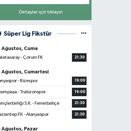
Detaylar için tıklayın
Süper Lig Fikstür
4 Ağustos, Cuma
latasaray - Çorum FK
21:30
5 Ağustos, Cumartesi
nyaspor - Rizespor
19:00
sımpaşa - Trabzonspor
19:00
nçlerbirliği S.K. - Fenerbahçe
21:30
ziantep FK - Alanyaspor
21:30
6 Ağustos, Pazar