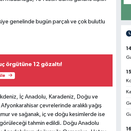
iye genelinde bugün parçalı ve çok bulutlu
1
Ga
uç örgütüne 12 gözaltı!
1
üle
Ko
Ka
kdeniz, İç Anadolu, Karadeniz, Doğu ve
Ge
fyonkarahisar çevrelerinde aralıklı yağış
ağmur ve sağanak, iç ve doğu kesimlerde ise
Ga
e görüleceği tahmin edildi. Doğu Anadolu
1