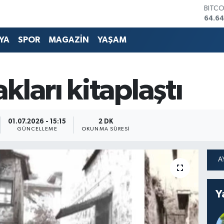
DOLA
47,6
EURO
55,0
YA
SPOR
MAGAZİN
YAŞAM
STERL
64,2
GRAM
6500
kları kitaplaştı
BİST1
13.79
BITC
64.64
01.07.2026 - 15:15
2 DK
GÜNCELLEME
OKUNMA SÜRESI
Y