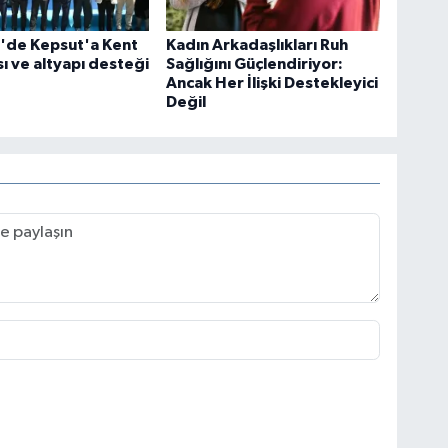
r'de Kepsut'a Kent
Kadın Arkadaşlıkları Ruh
ı ve altyapı desteği
Sağlığını Güçlendiriyor:
Ancak Her İlişki Destekleyici
Değil