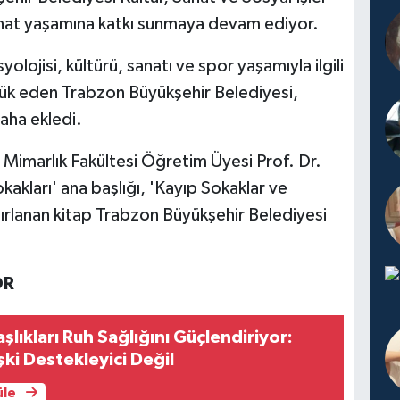
sanat yaşamına katkı sunmaya devam ediyor.
lojisi, kültürü, sanatı ve spor yaşamıyla ilgili
lük eden Trabzon Büyükşehir Belediyesi,
daha ekledi.
 Mimarlık Fakültesi Öğretim Üyesi Prof. Dr.
akları' ana başlığı, 'Kayıp Sokaklar ve
azırlanan kitap Trabzon Büyükşehir Belediyesi
OR
lıkları Ruh Sağlığını Güçlendiriyor:
şki Destekleyici Değil
üle