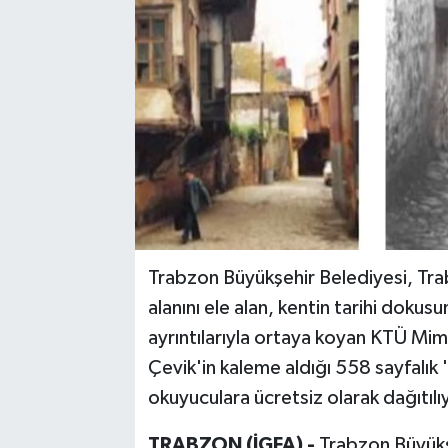
Trabzon Büyükşehir Belediyesi, Tra
alanını ele alan, kentin tarihi dokusu
ayrıntılarıyla ortaya koyan KTÜ Mim
Çevik'in kaleme aldığı 558 sayfalık '
okuyuculara ücretsiz olarak dağıtılı
TRABZON (İGFA) -
Trabzon Büyükşe