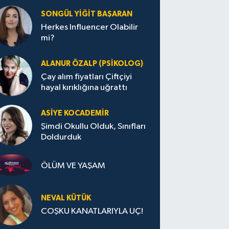
SONGÜL YIĞIT BAŞARAN
Herkes Influencer Olabilir
mi?
ALANUR ÖZALP (PSIKOLOG)
Çay alım fiyatları Çiftçiyi
hayal kırıklığına uğrattı
ASIYE KOCADEMİR
Şimdi Okullu Olduk, Sınıfları
Doldurduk
ÖLÜM VE YAŞAM
NEVAL KÜTÜK
COŞKU KANATLARIYLA UÇ!