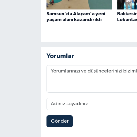
Samsun'da Alaçam'a yeni
Balıkesi
yaşam alanı kazandırıldı
Lokantas
Yorumlar
Gönder