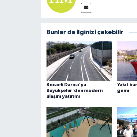
Bunlar da ilginizi çekebilir
Kocaeli Darıca'ya
Yakıt bar
Büyükşehir'den modern
gemi
ulaşım yatırımı