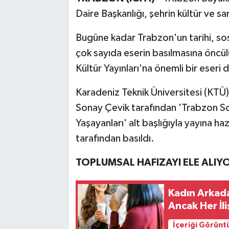
Daire Başkanlığı, şehrin kültür ve 
Bugüne kadar Trabzon'un tarihi, sosyo
çok sayıda eserin basılmasına öncü
Kültür Yayınları'na önemli bir eseri 
Karadeniz Teknik Üniversitesi (KTÜ)
Sonay Çevik tarafından 'Trabzon Sok
Yaşayanları' alt başlığıyla yayına h
tarafından basıldı.
TOPLUMSAL HAFIZAYI ELE ALIY
Kadın Arkadaş
Ancak Her İli
İçeriği Görünt