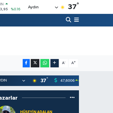
°
R
37
Aydın
006
%0.06
250
%0.02
İN
398
%0.2
 ALTIN
.87
%0.12
00
9
%70
OIN
3,95
%0.16
-
+
A
A
°
37
47,6006
55,02
0.06
%
azarlar
HÜSEYIN ADALAN