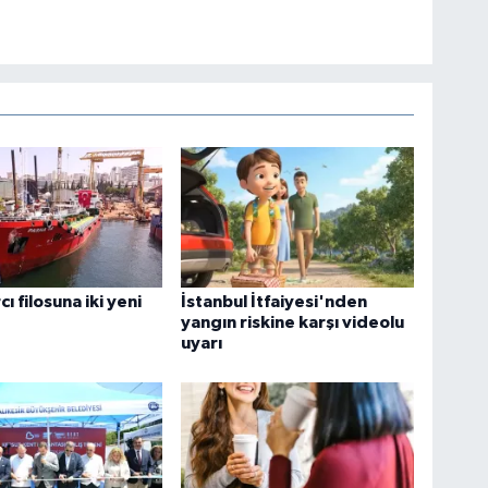
cı filosuna iki yeni
İstanbul İtfaiyesi'nden
yangın riskine karşı videolu
uyarı