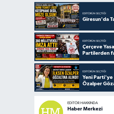
EDITÖRÜN SEÇTIĞI
Giresun'da Ta
EDITÖRÜN SEÇTIĞI
Çerçeve Yasa
Partilerden f
EDITÖRÜN SEÇTIĞI
Yeni Parti'ye
Özalper Göza
EDITÖR HAKKINDA
Haber Merkezi