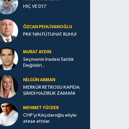
HİÇ VE D17
ÖZCAN PEHLIVANOĞLU
PKK’NIN FÜTUHAT RUHU!
MURAT AYDIN
Seçmenin İradesi Satılık
Değildir!...
NILGÜN AKMAN
MERKÜR RETROSU KAPIDA:
ŞİMDİ HAZIRLIK ZAMANI
MEHMET YÜCEER
CHP’yi Kılıçdaroğlu eliyle
ateşe attılar.