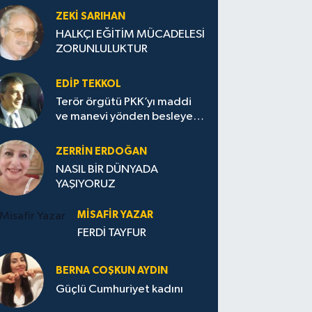
ZEKI SARIHAN
HALKÇI EĞİTİM MÜCADELESİ
ZORUNLULUKTUR
EDIP TEKKOL
Terör örgütü PKK’yı maddi
ve manevi yönden besleyen
Avrupa...
ZERRIN ERDOĞAN
NASIL BİR DÜNYADA
YAŞIYORUZ
MISAFIR YAZAR
FERDİ TAYFUR
BERNA COŞKUN AYDIN
Güçlü Cumhuriyet kadını