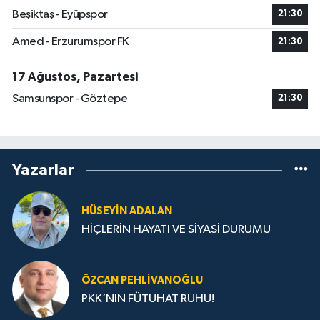
Beşiktaş - Eyüpspor
21:30
Amed - Erzurumspor FK
21:30
17 Ağustos, Pazartesi
Samsunspor - Göztepe
21:30
Yazarlar
HÜSEYIN ADALAN
HİÇLERİN HAYATI VE SİYASİ DURUMU
ÖZCAN PEHLIVANOĞLU
PKK’NIN FÜTUHAT RUHU!