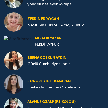
yönden besleyen Avrupa...
ZERRIN ERDOĞAN
NASIL BİR DÜNYADA YAŞIYORUZ
MISAFIR YAZAR
FERDİ TAYFUR
BERNA COŞKUN AYDIN
Güçlü Cumhuriyet kadını
SONGÜL YIĞIT BAŞARAN
Herkes Influencer Olabilir mi?
ALANUR ÖZALP (PSIKOLOG)