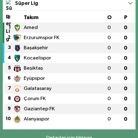
Süper Lig
#
Takım
O
P
1
Amed
0
0
2
Erzurumspor FK
0
0
3
Başakşehir
0
0
4
Kocaelispor
0
0
5
Beşiktaş
0
0
6
Eyüpspor
0
0
7
Galatasaray
0
0
8
Çorum FK
0
0
9
Gaziantep FK
0
0
10
Alanyaspor
0
0
Detaylar için tıklayın