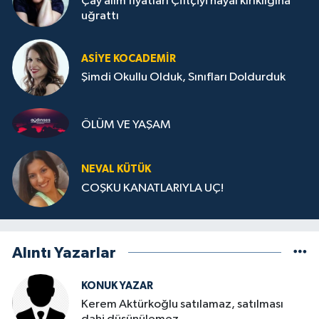
Çay alım fiyatları Çiftçiyi hayal kırıklığına
uğrattı
ASIYE KOCADEMİR
Şimdi Okullu Olduk, Sınıfları Doldurduk
ÖLÜM VE YAŞAM
NEVAL KÜTÜK
COŞKU KANATLARIYLA UÇ!
Alıntı Yazarlar
KONUK YAZAR
Kerem Aktürkoğlu satılamaz, satılması