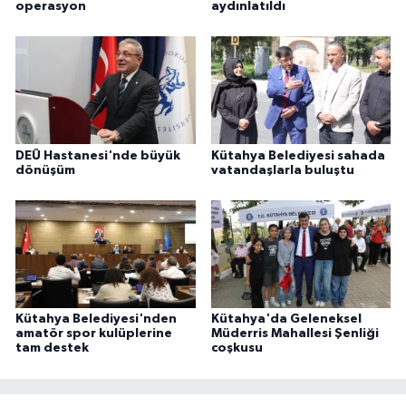
operasyon
aydınlatıldı
DEÜ Hastanesi'nde büyük
Kütahya Belediyesi sahada
dönüşüm
vatandaşlarla buluştu
Kütahya Belediyesi'nden
Kütahya'da Geleneksel
amatör spor kulüplerine
Müderris Mahallesi Şenliği
tam destek
coşkusu