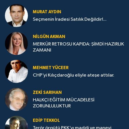
MURAT AYDIN
Seçmenin İradesi Satılık Değildir!...
NILGÜN AKMAN
MERKÜR RETROSU KAPIDA: ŞİMDİ HAZIRLIK
ZAMANI
MEHMET YÜCEER
CHP’yi Kılıçdaroğlu eliyle ateşe attılar.
ZEKI SARIHAN
HALKÇI EĞİTİM MÜCADELESİ
ZORUNLULUKTUR
EDIP TEKKOL
Terör örgütü PKK’yı maddi ve manevi