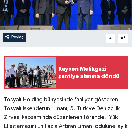
Paylaş
-
+
A
A
Kayseri Melikgazi
şantiye alanına döndü
Tosyalı Holding bünyesinde faaliyet gösteren
Tosyalı İskenderun Limanı, 5. Türkiye Denizcilik
Zirvesi kapsamında düzenlenen törende, 'Yük
Elleçlemesini En Fazla Artıran Liman' ödülüne layık