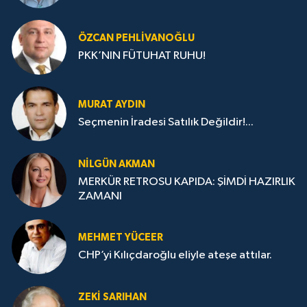
ÖZCAN PEHLIVANOĞLU
PKK’NIN FÜTUHAT RUHU!
MURAT AYDIN
Seçmenin İradesi Satılık Değildir!...
NILGÜN AKMAN
MERKÜR RETROSU KAPIDA: ŞİMDİ HAZIRLIK
ZAMANI
MEHMET YÜCEER
CHP’yi Kılıçdaroğlu eliyle ateşe attılar.
ZEKI SARIHAN