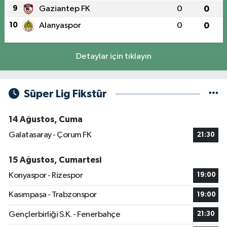
9
Gaziantep FK
0
0
10
Alanyaspor
0
0
Detaylar için tıklayın
Süper Lig Fikstür
14 Ağustos, Cuma
Galatasaray - Çorum FK
21:30
15 Ağustos, Cumartesi
Konyaspor - Rizespor
19:00
Kasımpaşa - Trabzonspor
19:00
Gençlerbirliği S.K. - Fenerbahçe
21:30