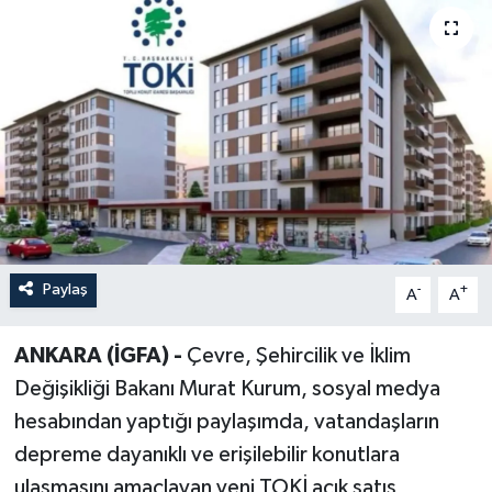
Paylaş
-
+
A
A
ANKARA (İGFA) -
Çevre, Şehircilik ve İklim
Değişikliği Bakanı Murat Kurum, sosyal medya
hesabından yaptığı paylaşımda, vatandaşların
depreme dayanıklı ve erişilebilir konutlara
ulaşmasını amaçlayan yeni TOKİ açık satış