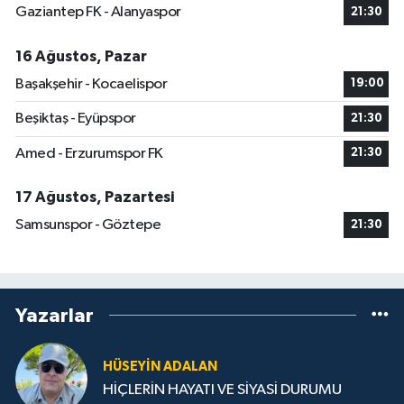
Gaziantep FK - Alanyaspor
21:30
16 Ağustos, Pazar
Başakşehir - Kocaelispor
19:00
Beşiktaş - Eyüpspor
21:30
Amed - Erzurumspor FK
21:30
17 Ağustos, Pazartesi
Samsunspor - Göztepe
21:30
Yazarlar
HÜSEYIN ADALAN
HİÇLERİN HAYATI VE SİYASİ DURUMU