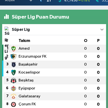
21
47,7436
55,
0.18
%
Süper Lig Puan Durumu
Süper Lig
#
Takım
O
P
1
Amed
0
0
2
Erzurumspor FK
0
0
3
Başakşehir
0
0
4
Kocaelispor
0
0
5
Beşiktaş
0
0
6
Eyüpspor
0
0
7
Galatasaray
0
0
8
Çorum FK
0
0