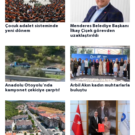
Çocuk adalet sisteminde
Menderes Belediye Başkanı
yeni dönem
İlkay Çiçek görevden
uzaklaştırıldı
Anadolu Otoyolu'nda
Arbil Akın kadın muhtarlarla
kamyonet çekiciye çarptı!
buluştu