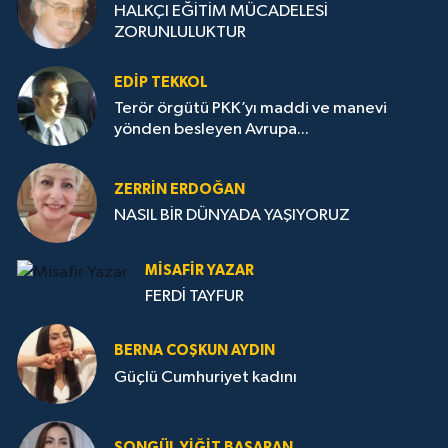
HALKÇI EĞİTİM MÜCADELESİ
ZORUNLULUKTUR
EDIP TEKKOL
Terör örgütü PKK’yı maddi ve manevi
yönden besleyen Avrupa...
ZERRIN ERDOĞAN
NASIL BİR DÜNYADA YAŞIYORUZ
MISAFIR YAZAR
FERDİ TAYFUR
BERNA COŞKUN AYDIN
Güçlü Cumhuriyet kadını
SONGÜL YIĞIT BAŞARAN