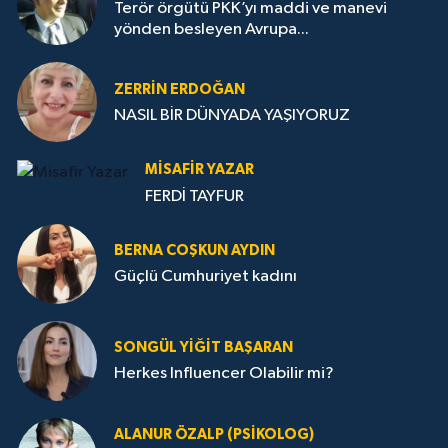
Terör örgütü PKK’yı maddi ve manevi
yönden besleyen Avrupa...
ZERRIN ERDOĞAN
NASIL BİR DÜNYADA YAŞIYORUZ
MISAFIR YAZAR
FERDİ TAYFUR
BERNA COŞKUN AYDIN
Güçlü Cumhuriyet kadını
SONGÜL YIĞIT BAŞARAN
Herkes Influencer Olabilir mi?
ALANUR ÖZALP (PSIKOLOG)