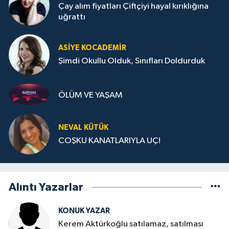
Çay alım fiyatları Çiftçiyi hayal kırıklığına
uğrattı
ASIYE KOCADEMİR
Şimdi Okullu Olduk, Sınıfları Doldurduk
ÖLÜM VE YAŞAM
NEVAL KÜTÜK
COŞKU KANATLARIYLA UÇ!
Alıntı Yazarlar
KONUK YAZAR
Kerem Aktürkoğlu satılamaz, satılması