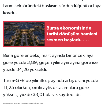
tarım sektöründeki baskısını sürdürdüğünü ortaya
koydu.
Bursa ekonomisinde
tarihi dönüşüm hamlesi
resmen başladı...
TEKNOSAB KOBİ
OSB'de başvurular
Buna göre endeks, mart ayında bir önceki aya
başladı
göre yüzde 3,89, geçen yılın aynı ayına göre ise
yüzde 34,26 yükseldi.
Tarım-GFE'de yılın ilk üç ayında artış oranı yüzde
11,25 olurken, on iki aylık ortalamalara göre
yükseliş yüzde 33,01 olarak kaydedildi.