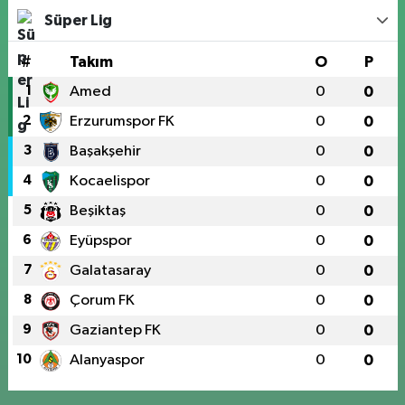
Süper Lig
#
Takım
O
P
1
Amed
0
0
2
Erzurumspor FK
0
0
3
Başakşehir
0
0
4
Kocaelispor
0
0
5
Beşiktaş
0
0
6
Eyüpspor
0
0
7
Galatasaray
0
0
8
Çorum FK
0
0
9
Gaziantep FK
0
0
10
Alanyaspor
0
0