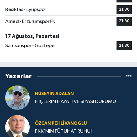
Beşiktaş - Eyüpspor
21:30
Amed - Erzurumspor FK
21:30
17 Ağustos, Pazartesi
Samsunspor - Göztepe
21:30
Yazarlar
HÜSEYIN ADALAN
HİÇLERİN HAYATI VE SİYASİ DURUMU
ÖZCAN PEHLIVANOĞLU
PKK’NIN FÜTUHAT RUHU!