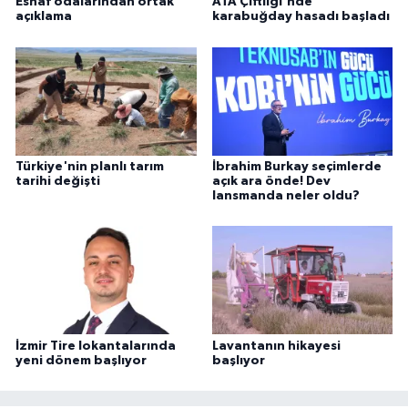
Esnaf odalarından ortak
ATA Çiftliği'nde
açıklama
karabuğday hasadı başladı
Türkiye'nin planlı tarım
İbrahim Burkay seçimlerde
tarihi değişti
açık ara önde! Dev
lansmanda neler oldu?
İzmir Tire lokantalarında
Lavantanın hikayesi
yeni dönem başlıyor
başlıyor