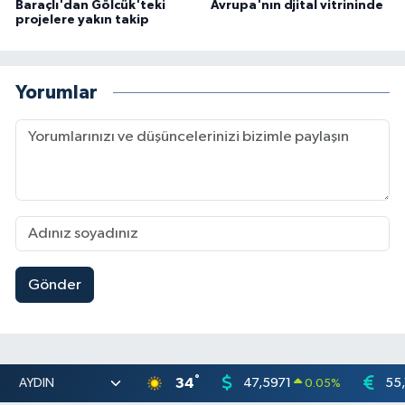
Baraçlı'dan Gölcük'teki
Avrupa'nın djital vitrininde
projelere yakın takip
Yorumlar
Gönder
°
34
47,5971
55,
0.05
%