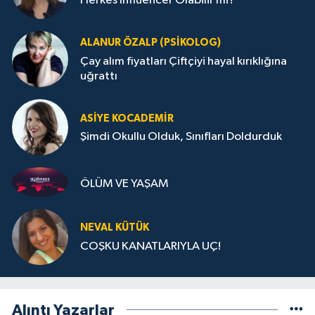
Herkes Influencer Olabilir mi?
ALANUR ÖZALP (PSIKOLOG)
Çay alım fiyatları Çiftçiyi hayal kırıklığına
uğrattı
ASIYE KOCADEMİR
Şimdi Okullu Olduk, Sınıfları Doldurduk
ÖLÜM VE YAŞAM
NEVAL KÜTÜK
COŞKU KANATLARIYLA UÇ!
Alıntı Yazarlar