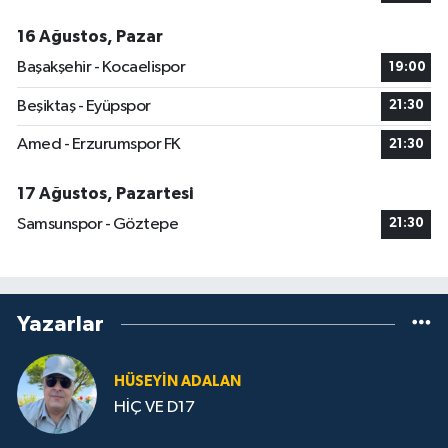
16 Ağustos, Pazar
Başakşehir - Kocaelispor
19:00
Beşiktaş - Eyüpspor
21:30
Amed - Erzurumspor FK
21:30
17 Ağustos, Pazartesi
Samsunspor - Göztepe
21:30
Yazarlar
HÜSEYIN ADALAN
HİÇ VE D17