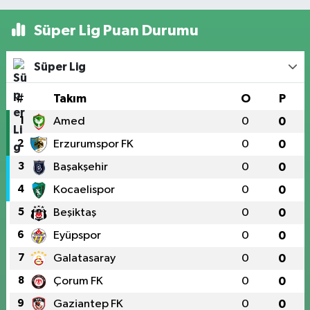
Süper Lig Puan Durumu
Süper Lig
#
Takım
O
P
1
Amed
0
0
2
Erzurumspor FK
0
0
3
Başakşehir
0
0
4
Kocaelispor
0
0
5
Beşiktaş
0
0
6
Eyüpspor
0
0
7
Galatasaray
0
0
8
Çorum FK
0
0
9
Gaziantep FK
0
0