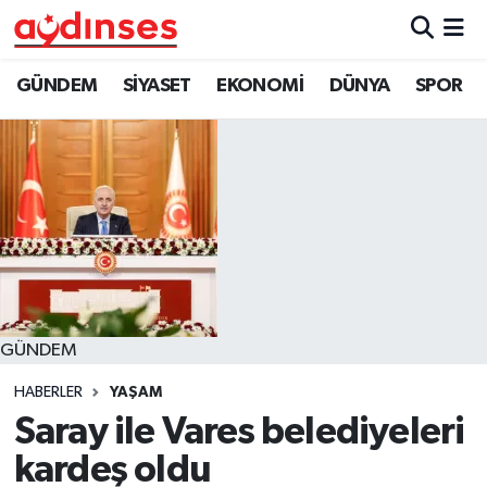
GÜNDEM
Nöbetçi Eczaneler
GÜNDEM
SİYASET
EKONOMİ
DÜNYA
SPOR
SİYASET
Hava Durumu
EKONOMİ
Aydin Namaz Vakitleri
DÜNYA
Trafik Durumu
SPOR
Süper Lig Puan Durumu ve Fikstür
GÜNDEM
MAGAZİN
Tüm Manşetler
HABERLER
YAŞAM
YAŞAM
Son Dakika Haberleri
Saray ile Vares belediyeleri
kardeş oldu
Haber Arşivi