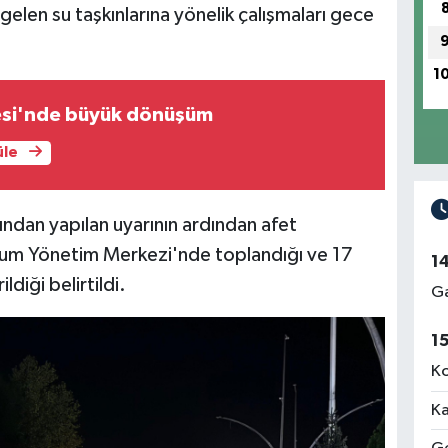
len su taşkınlarına yönelik çalışmaları gece
1
si'nde büyük dönüşüm
üle
ndan yapılan uyarının ardından afet
rum Yönetim Merkezi'nde toplandığı ve 17
1
ldiği belirtildi.
Ga
1
Ko
Ka