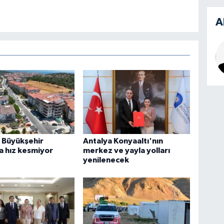
A
r Büyükşehir
Antalya Konyaaltı'nın
a hız kesmiyor
merkez ve yayla yolları
yenilenecek