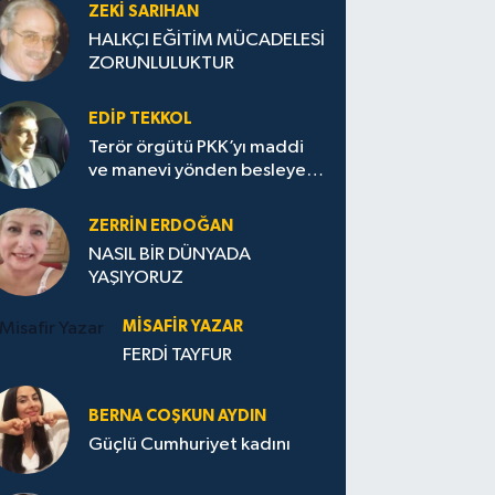
ZEKI SARIHAN
HALKÇI EĞİTİM MÜCADELESİ
ZORUNLULUKTUR
EDIP TEKKOL
Terör örgütü PKK’yı maddi
ve manevi yönden besleyen
Avrupa...
ZERRIN ERDOĞAN
NASIL BİR DÜNYADA
YAŞIYORUZ
MISAFIR YAZAR
FERDİ TAYFUR
BERNA COŞKUN AYDIN
Güçlü Cumhuriyet kadını