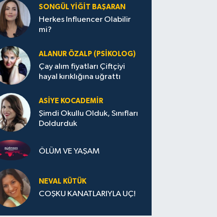
SONGÜL YIĞIT BAŞARAN
Herkes Influencer Olabilir
mi?
ALANUR ÖZALP (PSIKOLOG)
Çay alım fiyatları Çiftçiyi
hayal kırıklığına uğrattı
ASIYE KOCADEMİR
Şimdi Okullu Olduk, Sınıfları
Doldurduk
ÖLÜM VE YAŞAM
NEVAL KÜTÜK
COŞKU KANATLARIYLA UÇ!