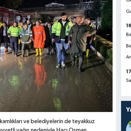
Ge
Ga
1
Ba
Be
Am
1
Sa
Y
kamlıkları ve belediyelerin de teyakkuz
Kuvvetli yağış nedeniyle Hacı Osman