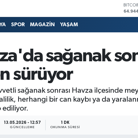
DOLA
47,74
EURO
55,25
YA
SPOR
MAGAZİN
YAŞAM
STERLİ
64,481
GRAM 
6660.
a'da sağanak son
BİST1
13.779
BITCO
n sürüyor
64.94
vvetli sağanak sonrası Havza ilçesinde mey
alilik, herhangi bir can kaybı ya da yaral
 ediliyor.
13.05.2026 - 12:57
1 DK
GÜNCELLEME
OKUNMA SÜRESI