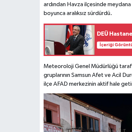
ardından Havza ilçesinde meydana ge
boyunca aralıksız sürdürdü.
DEÜ Hastane
İçeriği Görünt
Meteoroloji Genel Müdürlüğü tarafı
gruplarının Samsun Afet ve Acil Du
ilçe AFAD merkezinin aktif hale getiri