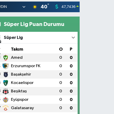
°
40
47,7436
55,251
0.18
%
Süper Lig Puan Durumu
Süper Lig
#
Takım
O
P
1
Amed
0
0
2
Erzurumspor FK
0
0
3
Başakşehir
0
0
4
Kocaelispor
0
0
5
Beşiktaş
0
0
6
Eyüpspor
0
0
7
Galatasaray
0
0