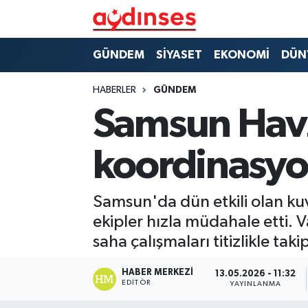
GÜNDEM
Nöbetçi Eczaneler
GÜNDEM
SİYASET
EKONOMİ
DÜN
SİYASET
Hava Durumu
HABERLER
GÜNDEM
Samsun Havz
EKONOMİ
Aydin Namaz Vakitleri
koordinasyo
DÜNYA
Trafik Durumu
SPOR
Süper Lig Puan Durumu ve Fikstür
Samsun'da dün etkili olan ku
ekipler hızla müdahale etti. V
MAGAZİN
Tüm Manşetler
saha çalışmaları titizlikle takip
YAŞAM
Son Dakika Haberleri
HABER MERKEZI
13.05.2026 - 11:32
EDITÖR
YAYINLANMA
Haber Arşivi