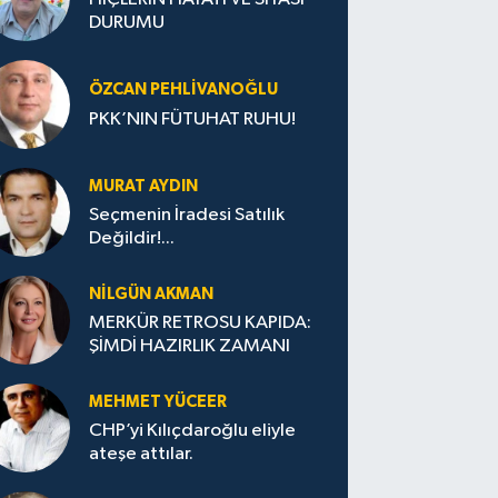
DURUMU
ÖZCAN PEHLIVANOĞLU
PKK’NIN FÜTUHAT RUHU!
MURAT AYDIN
Seçmenin İradesi Satılık
Değildir!...
NILGÜN AKMAN
MERKÜR RETROSU KAPIDA:
ŞİMDİ HAZIRLIK ZAMANI
MEHMET YÜCEER
CHP’yi Kılıçdaroğlu eliyle
ateşe attılar.