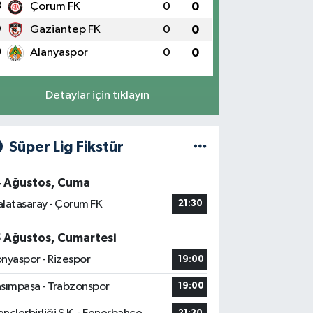
8
Çorum FK
0
0
9
Gaziantep FK
0
0
0
Alanyaspor
0
0
Detaylar için tıklayın
Süper Lig Fikstür
4 Ağustos, Cuma
latasaray - Çorum FK
21:30
5 Ağustos, Cumartesi
nyaspor - Rizespor
19:00
sımpaşa - Trabzonspor
19:00