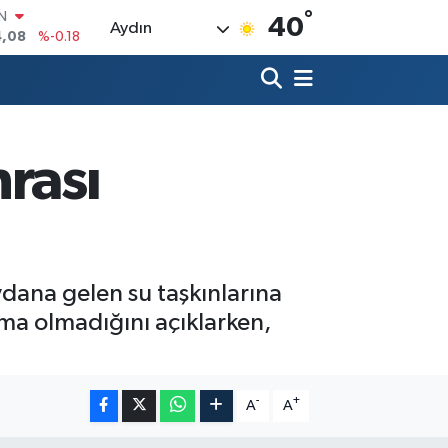
°
R
40
Aydın
36
%0.18
10
%0.32
N
1
%0.38
ALTIN
55
%0.03
rası
00
%-14
IN
4,08
%-0.18
dana gelen su taşkınlarına
anma olmadığını açıklarken,
-
+
A
A