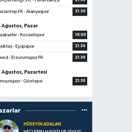
nçlerbirliği S.K. - Fenerbahçe
21:30
ziantep FK - Alanyaspor
21:30
6 Ağustos, Pazar
şakşehir - Kocaelispor
19:00
şiktaş - Eyüpspor
21:30
ed - Erzurumspor FK
21:30
7 Ağustos, Pazartesi
msunspor - Göztepe
21:30
azarlar
HÜSEYIN ADALAN
HİÇLERİN HAYATI VE SİYASİ