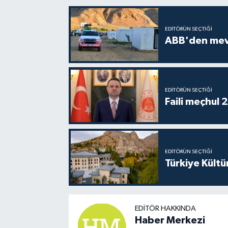
EDITÖRÜN SEÇTIĞI
ABB'den mevsi
EDITÖRÜN SEÇTIĞI
Faili meçhul 
EDITÖRÜN SEÇTIĞI
Türkiye Kültü
EDITÖR HAKKINDA
Haber Merkezi